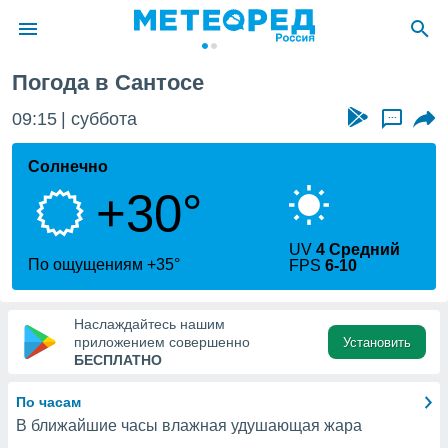
Погода в Сантосе
ие о
циальности
09:15
суббота
...
oda.com
)
Солнечно
+30°
алами,
тировать
ество
UV
4 Средний
яемой
По ощущениям +35°
FPS
6-10
. Вы можете
ступ к этому
используя
Наслаждайтесь нашим
едующих
приложением совершенно
Установить
БЕСПЛАТНО
файлы
По часам
олучить
В ближайшие часы влажная удушающая жара
й доступ