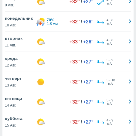
+32°
/
+27°
 и
м/с
9 Авг.
ть действия
я на веб-
понедельник
же
70%
4
-
8
+32°
/
+26°
1.8 мм
м/с
пределенный
10 Авг.
обы
вам рекламу
вторник
4
-
8
+33°
/
+26°
зированный
м/с
11 Авг.
го основе.
айти
среда
ьную
5
-
9
+33°
/
+27°
м/с
12 Авг.
 в нашей
йлов cookie
ремя
четверг
5
-
10
+32°
/
+27°
гласие,
м/с
13 Авг.
опку
спользования
пятница
 cookie
5
-
9
+32°
/
+27°
м/с
14 Авг.
нную в
и нашего
суббота
4
-
9
+32°
/
+27°
м/с
15 Авг.
ОГО ВЫ