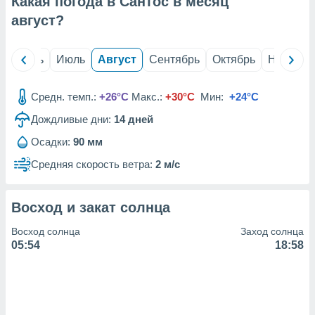
Какая погода в Сантос в месяц
с помощью
или
август
?
данных из
чников,
и
й
Июнь
Июль
Август
Сентябрь
Октябрь
Ноябрь
вование
ие
Средн. темп.:
+26°C
Макс.:
+30°C
Мин:
+24°C
х данных
Дождливые дни:
14
дней
контента.
Осадки:
90 мм
ные
и
Средняя скорость ветра:
2 м/с
ция
м
я
Восход и закат солнца
рованная
Восход солнца
Заход солнца
нтент,
05:54
18:58
е
сти рекламы
ие сведения
и и