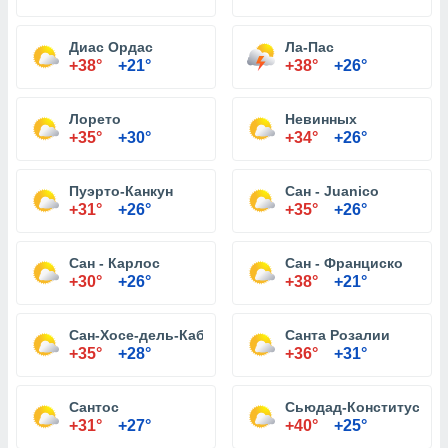
Диас Ордас
Ла-Пас
+38°
+21°
+38°
+26°
Лорето
Невинных
+35°
+30°
+34°
+26°
Пуэрто-Канкун
Сан - Juanico
+31°
+26°
+35°
+26°
Сан - Карлос
Сан - Франциско
+30°
+26°
+38°
+21°
Сан-Хосе-дель-Кабо
Санта Розалии
+35°
+28°
+36°
+31°
Сантос
Сьюдад-Конститусьон
+31°
+27°
+40°
+25°