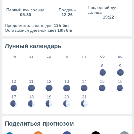
сервисов.
Последний луч
Первый луч солнца
Полдень
 наших 1199
солнца
05:30
12:26
неров
19:22
Продолжительность дня
13h 5m
Оставшийся дневной свет
10h 8m
Лунный календарь
пн
вт
ср
чт
пт
сб
вс
8
9
10
11
12
13
14
15
16
17
18
19
20
21
Поделиться прогнозом