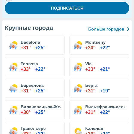
Крупные города
Больше городов
Badalona
Montseny
+31°
+25°
+30°
+22°
Terrassa
Vic
+33°
+22°
+33°
+21°
Барселона
Берга
+31°
+25°
+31°
+19°
Виланова-и-ла-Желтру
Вильяфранка-дель-Пе
+30°
+25°
+31°
+22°
Гранольерс
Калелья
+33°
+22°
+30°
+24°