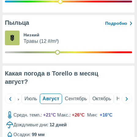
с помощью
или
данных из
чников,
Пыльца
Подробно
и
вование
Низкий
Травы (12 #/m³)
ие
х данных
контента.
ные
и
Какая погода в Torello в месяц
ция
м
август
?
я
рованная
й
Июнь
Июль
Август
Сентябрь
Октябрь
Ноябрь
нтент,
е
сти рекламы
Средн. темп.:
+21°C
Макс.:
+26°C
Мин:
+16°C
Дождливые дни:
12
дней
ие сведения
и и
Осадки:
99 мм