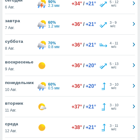
90%
 и
5
-
12
+34°
/
+21°
2.3 мм
м/с
6 Авг.
ть действия
я на веб-
же
завтра
60%
3
-
9
+36°
/
+21°
пределенный
1.2 мм
м/с
7 Авг.
обы
вам рекламу
суббота
70%
4
-
11
зированный
+36°
/
+21°
0.8 мм
м/с
8 Авг.
го основе.
айти
ьную
воскресенье
5
-
13
+36°
/
+20°
 в нашей
м/с
9 Авг.
йлов cookie
ремя
понедельник
60%
3
-
10
гласие,
+36°
/
+20°
0.5 мм
м/с
10 Авг.
опку
спользования
вторник
 cookie
3
-
10
+37°
/
+21°
м/с
нную в
11 Авг.
и нашего
среда
3
-
11
+38°
/
+21°
м/с
12 Авг.
ОГО ВЫ