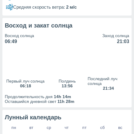
сервисов.
Средняя скорость ветра:
2 м/с
 наших 1199
неров
Восход и закат солнца
Восход солнца
Заход солнца
06:49
21:03
Последний луч
Первый луч солнца
Полдень
солнца
06:18
13:56
21:34
Продолжительность дня
14h 14m
Оставшийся дневной свет
11h 28m
Лунный календарь
пн
вт
ср
чт
пт
сб
вс