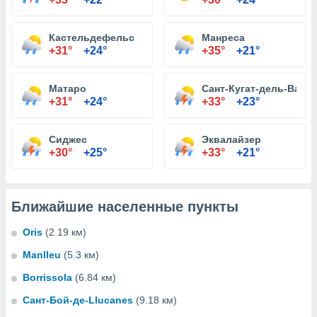
Кастельдефельс
Манреса
+31°
+24°
+35°
+21°
Матаро
Сант-Кугат-дель-Валь
+31°
+24°
+33°
+23°
Сиджес
Эквалайзер
+30°
+25°
+33°
+21°
Ближайшие населенные пункты
Oris
(2.19 км)
Manlleu
(5.3 км)
Borrissola
(6.84 км)
Сант-Бой-де-Llucanes
(9.18 км)