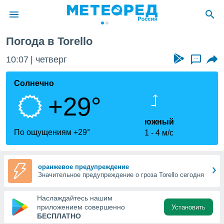
Torello
Погода в Torello
ие о
циальности
10:07
четверг
...
oda.com
)
Солнечно
+29°
алами,
тировать
ество
южный
яемой
По ощущениям +29°
1
4 м/с
. Вы можете
ступ к этому
используя
едующих
оранжевое предупреждение
Значительное предупреждение о гроза Torello сегодня
файлы
Наслаждайтесь нашим
олучить
приложением совершенно
Установить
й доступ
БЕСПЛАТНО