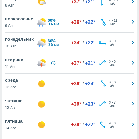
+37°
/
+21°
 и
м/с
8 Авг.
ть действия
я на веб-
воскресенье
же
60%
4
-
11
+36°
/
+22°
0.6 мм
м/с
пределенный
9 Авг.
обы
вам рекламу
понедельник
60%
3
-
9
+34°
/
+22°
зированный
0.5 мм
м/с
10 Авг.
го основе.
айти
вторник
ьную
3
-
8
+37°
/
+21°
м/с
11 Авг.
 в нашей
йлов cookie
ремя
среда
3
-
8
+38°
/
+24°
гласие,
м/с
12 Авг.
опку
спользования
четверг
 cookie
3
-
7
+39°
/
+23°
м/с
13 Авг.
нную в
и нашего
пятница
3
-
8
+39°
/
+22°
м/с
14 Авг.
ОГО ВЫ