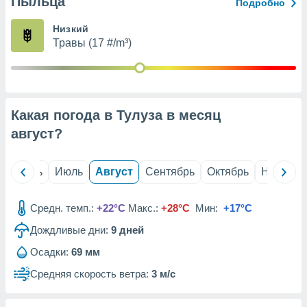
Пыльца
с помощью
Подробно
или
данных из
Низкий
чников,
Травы (17 #/m³)
и
вование
ие
х данных
Какая погода в Тулуза в месяц
контента.
август
?
ные
и
ция
й
Июнь
Июль
Август
Сентябрь
Октябрь
Ноябрь
м
я
Средн. темп.:
+22°C
Макс.:
+28°C
Мин:
+17°C
рованная
Дождливые дни:
9
дней
нтент,
е
Осадки:
69 мм
сти рекламы
Средняя скорость ветра:
3 м/с
ие сведения
и и