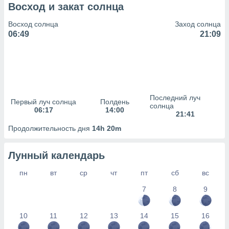
сервисов.
Восход и закат солнца
 наших 1199
Восход солнца
Заход солнца
неров
06:49
21:09
Последний луч
Первый луч солнца
Полдень
солнца
06:17
14:00
21:41
Продолжительность дня
14h 20m
Лунный календарь
пн
вт
ср
чт
пт
сб
вс
7
8
9
10
11
12
13
14
15
16