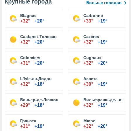
Крупные города
Больше городов
Blagnac
Carbonne
+32°
+20°
+33°
+19°
Castanet-Толозан
Cazères
+32°
+20°
+32°
+19°
Colomiers
Cugnaux
+31°
+20°
+32°
+20°
L'Isle-ан-Додон
Аспета
+32°
+18°
+30°
+19°
Баньер-де-Люшон
Вильфранш-де-Laurag
+29°
+18°
+32°
+19°
Граната
Мюре
+31°
+19°
+32°
+20°