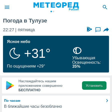
за
Погода в Тулузе
ие о
циальности
22:27
пятница
...
oda.com
)
Ясное небо
+31°
алами,
тировать
Убывающая
ество
Освещенность:
яемой
По ощущениям +29°
35%
. Вы можете
ступ к этому
используя
Наслаждайтесь нашим
едующих
приложением совершенно
Установить
БЕСПЛАТНО
файлы
По часам
олучить
В ближайшие часы безоблачно
й доступ