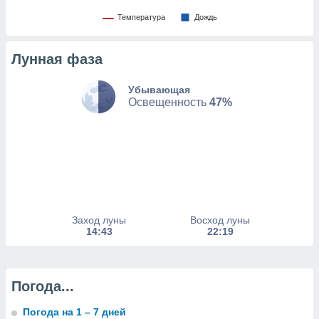
изированную
Температура
Дождь
 можете
от установки
Лунная фаза
ться
нашему веб-
Убывающая
дписке,
Освещенность
47%
у
».
гласия мы и
ры
 файлы
кальные
торы или
 технологии
Заход луны
Восход луны
я,
14:43
22:19
оступа и
ерсональных
их как
 о вашем
Погода...
анного веб-
реса и
Погода на 1 – 7 дней
торы файлов