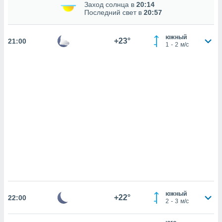
же
Заход солнца в
20:14
Последний свет в
20:57
пределенный
обы
вам рекламу
южный
+23°
21:00
зированный
1
-
2
м/с
го основе.
айти
ьную
 в нашей
йлов cookie
ремя
гласие,
опку
спользования
 cookie
нную в
и нашего
ОГО ВЫ
южный
+22°
22:00
2
-
3
м/с
и,