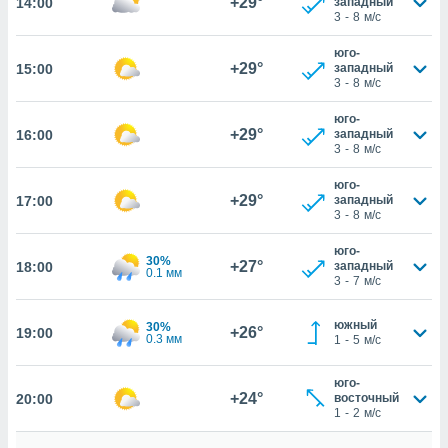
+29°
14:00
западный
 собранной
3
-
8
м/с
файлов
аналогичных
юго-
 позволяет
+29°
15:00
западный
ПРИНЯТЬ
ировать
3
-
8
м/с
И
ьность,
ПРОДОЛЖИТЬ
олжать
юго-
+29°
16:00
западный
вам
3
-
8
м/с
ственный
НАСТРОЙКИ
юго-
ой основе.
+29°
17:00
западный
3
-
8
м/с
ринять и
, вы
юго-
30%
оступ к веб-
+27°
18:00
западный
0.1 мм
3
-
7
м/с
ашаясь на
ие всех
ie, как
южный
30%
+26°
19:00
0.3 мм
1
-
5
м/с
и наших
которые
нам
юго-
+24°
 и
20:00
восточный
1
-
2
м/с
ть действия
я на веб-