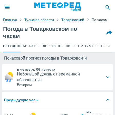
ие о
циальности
Главная
Тульская области
Товарковский
По часам
oda.com
)
Погода в Товарковском по
часам
алами,
тировать
ество
CЕГОДНЯ
ЗАВТРА
СБ. 08
ВС. 09
ПН. 10
ВТ. 11
СР. 12
ЧТ. 13
ПТ. 14
СБ
яемой
. Вы можете
Почасовой прогноз погоды в Товарковский
ступ к этому
используя
в четверг, 06 августа
едующих
Небольшой дождь с переменной
облачностью
Вечером
файлы
олучить
й доступ
Предыдущие часы
ированная
клама,
на
юго-