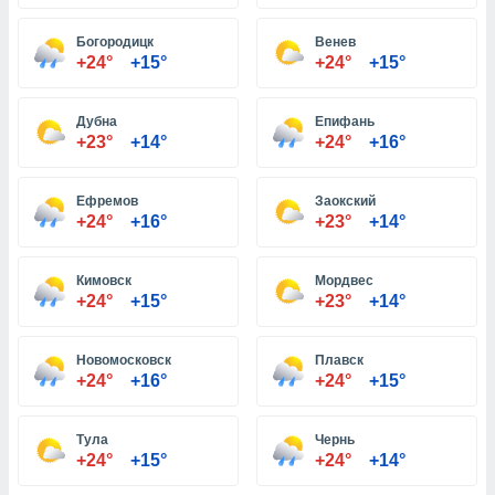
Богородицк
Венев
и,
+24°
+15°
+24°
+15°
 файлам
Дубна
Епифань
примете
+23°
+14°
+24°
+16°
айлов
се равно
должать
Ефремов
Заокский
ся нашим
+24°
+16°
+23°
+14°
pogoda.com.
ае мы
м, что
Кимовск
Мордвес
овлены
+24°
+15°
+23°
+14°
айлы cookie,
обходимы
Новомосковск
Плавск
ения
+24°
+16°
+24°
+15°
 веб-сайту,
файлы cookie
пользоваться
Тула
Чернь
 действий
+24°
+15°
+24°
+14°
рекламы или
рованного