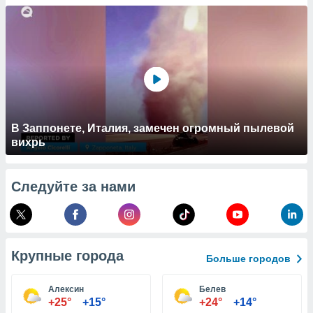
 и
ть действия
я на веб-
же
пределенный
обы
вам рекламу
зированный
го основе.
айти
В Заппонете, Италия, замечен огромный пылевой
ьную
вихрь
 в нашей
йлов cookie
ремя
Следуйте за нами
гласие,
опку
спользования
 cookie
нную в
Крупные города
и нашего
Больше городов
Алексин
Белев
ОГО ВЫ
+25°
+15°
+24°
+14°