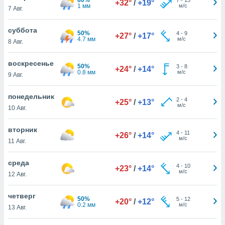
+32°
/
+19°
 и
1 мм
м/с
7 Авг.
ть действия
я на веб-
суббота
же
50%
4
-
9
+27°
/
+17°
4.7 мм
м/с
пределенный
8 Авг.
обы
вам рекламу
воскресенье
50%
3
-
8
+24°
/
+14°
зированный
0.8 мм
м/с
9 Авг.
го основе.
айти
понедельник
ьную
2
-
4
+25°
/
+13°
м/с
10 Авг.
 в нашей
йлов cookie
ремя
вторник
4
-
11
+26°
/
+14°
гласие,
м/с
11 Авг.
опку
спользования
среда
 cookie
4
-
10
+23°
/
+14°
м/с
12 Авг.
нную в
и нашего
четверг
50%
5
-
12
+20°
/
+12°
0.2 мм
м/с
13 Авг.
ОГО ВЫ