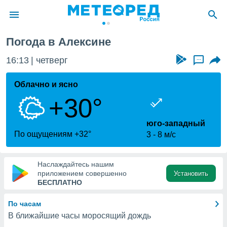
Погода в Алексине
ие о
циальности
16:13
четверг
...
oda.com
)
Облачно и ясно
+30°
алами,
тировать
ество
юго-западный
яемой
По ощущениям +32°
3
8 м/с
. Вы можете
ступ к этому
используя
Наслаждайтесь нашим
едующих
приложением совершенно
Установить
БЕСПЛАТНО
файлы
По часам
олучить
В ближайшие часы моросящий дождь
й доступ