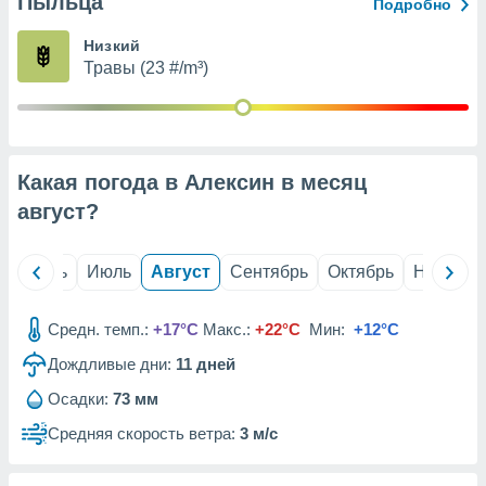
Пыльца
с помощью
Подробно
или
данных из
Низкий
чников,
Травы (23 #/m³)
и
вование
ие
х данных
Какая погода в Алексин в месяц
контента.
август
?
ные
и
ция
й
Июнь
Июль
Август
Сентябрь
Октябрь
Ноябрь
м
я
Средн. темп.:
+17°C
Макс.:
+22°C
Мин:
+12°C
рованная
Дождливые дни:
11
дней
нтент,
е
Осадки:
73 мм
сти рекламы
Средняя скорость ветра:
3 м/с
ие сведения
и и