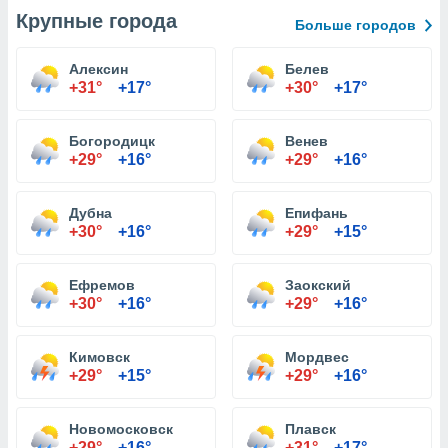
Крупные города
Больше городов
Алексин
Белев
+31°
+17°
+30°
+17°
Богородицк
Венев
+29°
+16°
+29°
+16°
Дубна
Епифань
+30°
+16°
+29°
+15°
Ефремов
Заокский
+30°
+16°
+29°
+16°
Кимовск
Мордвес
+29°
+15°
+29°
+16°
Новомосковск
Плавск
+29°
+16°
+31°
+17°