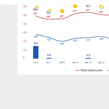
+35
+32°
+31°
+30°
+30°
+30
+28°
+28°
+25
+20
+19°
+18°
+17°
+17°
+17°
+15
8.4
+15°
+10
0.6
0.5
°C
чт
6
пт
7
сб
8
вс
9
пн
10
вт
11
Максимальная