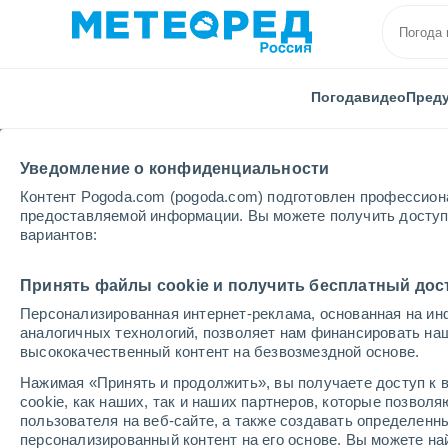
Погода
видео
Пред
Уведомление о конфиденциальности
Контент Pogoda.com (pogoda.com) подготовлен профессион
предоставляемой информации. Вы можете получить доступ 
вариантов:
Главная
Чешская республика
Южночешский
Принять файлы cookie и получить бесплатный дос
Персонализированная интернет-реклама, основанная на ин
Погода в Требоне
аналогичных технологий, позволяет нам финансировать на
высококачественный контент на безвозмездной основе.
22:43
четверг
Нажимая «Принять и продолжить», вы получаете доступ к в
cookie, как наших, так и наших партнеров, которые позвол
пользователя на веб-сайте, а также создавать определенн
Переменная облачность
персонализированный контент на его основе. Вы можете 