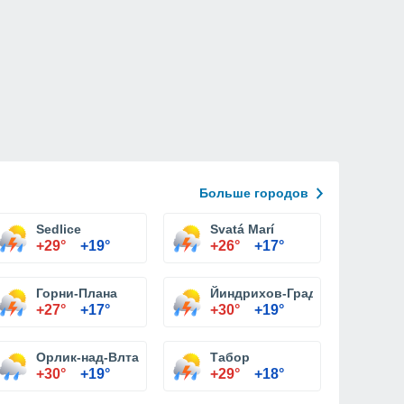
Больше городов
Sedlice
Svatá Marí
+29°
+19°
+26°
+17°
Горни-Плана
Йиндрихов-Градец
+27°
+17°
+30°
+19°
Орлик-над-Влтавоу
Табор
+30°
+19°
+29°
+18°