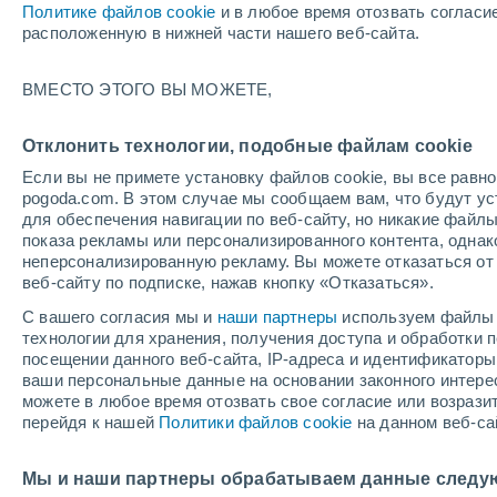
Политике файлов cookie
и в любое время отозвать согласи
+22°
расположенную в нижней части нашего веб-сайта.
Убывающ
ВМЕСТО ЭТОГО ВЫ МОЖЕТЕ,
Освещенн
По ощущениям +22°
46%
Отклонить технологии, подобные файлам cookie
Если вы не примете установку файлов cookie, вы все рав
pogoda.com. В этом случае мы сообщаем вам, что будут у
Погода на 1 – 7 дней
Карта дождей
Дождевой р
для обеспечения навигации по веб-сайту, но никакие файлы
показа рекламы или персонализированного контента, одна
неперсонализированную рекламу. Вы можете отказаться от 
веб-сайту по подписке, нажав кнопку «Отказаться».
завтра
суббота
вос
cегодня
С вашего согласия мы и
наши партнеры
используем файлы 
7 Авг.
8 Авг.
6 Авг.
технологии для хранения, получения доступа и обработки
посещении данного веб-сайта, IP-адреса и идентификатор
ваши персональные данные на основании законного интерес
можете в любое время отозвать свое согласие или возрази
60%
90%
перейдя к нашей
Политики файлов cookie
на данном веб-са
0.6 мм
8.4 мм
+28°
/
+17°
+28°
/
+15°
+3
+30°
/
+19°
Мы и наши партнеры обрабатываем данные следу