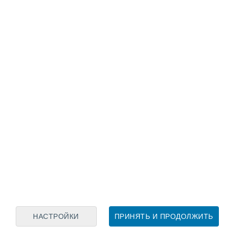
Лунный календарь
пн
вт
ср
чт
пт
сб
вс
6
7
8
9
10
11
12
13
14
15
16
17
18
19
НАСТРОЙКИ
ПРИНЯТЬ И ПРОДОЛЖИТЬ
40