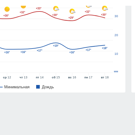
+33°
+32°
+32°
+30°
+30°
+30°
30
+29°
20
+19°
+18°
+17°
+17°
+16°
+16°
+16°
10
мм
ср
12
чт
13
пт
14
сб
15
вс
16
пн
17
вт
18
Минимальная
Дождь