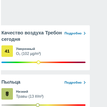
Качество воздуха Требон
Подробно
сегодня
Умеренный
41
O₃ (102 µg/m³)
Пыльца
Подробно
Низкий
Травы (13 #/m³)