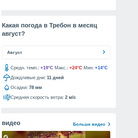
Какая погода в Требон в месяц
август
?
Август
Средн. темп.:
+19°C
Макс.:
+24°C
Мин:
+14°C
Дождливые дни:
11
дней
Осадки:
78 мм
Средняя скорость ветра:
2 м/с
видео
Больше видео