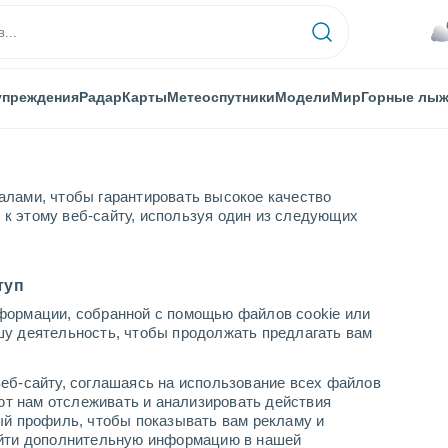
упреждения
Радар
Карты
Метеоспутники
Модели
Мир
Горные лы
алами, чтобы гарантировать высокое качество
к этому веб-сайту, используя один из следующих
Требон
туп
формации, собранной с помощью файлов cookie или
шу деятельность, чтобы продолжать предлагать вам
...
еб-сайту, соглашаясь на использование всех файлов
яют нам отслеживать и анализировать действия
По часам
ый профиль, чтобы показывать вам рекламу и
В ближайшие часы моросящий
найти дополнительную информацию в нашей
дождь