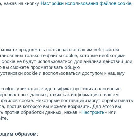
е, нажав на кнопку
Настройки использования файлов cookie
,
оранжевое
предупреждение
Значительное предупреждение о
высокая температура Требон
ая
сегодня
ость:
но можете продолжать пользоваться нашим веб-сайтом
становлены только те файлы cookie, которые необходимы
адар
Метеоспутники
Модели
 cookie не будут использоваться для анализа действий или
ко вы сможете просматривать общую
установки cookie и воспользоваться доступом к нашему
кресенье
понедельник
вторник
среда
cookie, уникальные идентификаторы или аналогичные
9 Авг.
10 Авг.
11 Авг.
12 Авг.
 персональных данных, таких как информация о вашем
ы файлов cookie. Некоторые поставщики могут обрабатывать
а, против которого вы можете возразить. Для этого вы
ть против обработки данных, нажав «
Настроить
» или
60%
йте.
0.5 мм
1°
/
+17°
+32°
/
+17°
+30°
/
+18°
+30°
/
+16°
ющим образом: