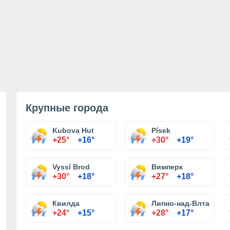
Крупные города
Kubova Hut
Písek
+25°
+16°
+30°
+19°
Vyssí Brod
Вимперк
+30°
+18°
+27°
+18°
Квилда
Липно-над-Влтавоу
+24°
+15°
+28°
+17°