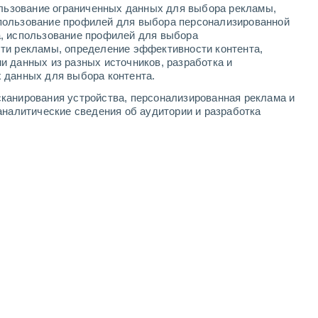
ользование ограниченных данных для выбора рекламы,
-
9
м/с
3
-
10
м/с
3
-
7
м/с
3
-
6
м/с
пользование профилей для выбора персонализированной
а, использование профилей для выбора
ти рекламы, определение эффективности контента,
а
и данных из разных источников, разработка и
 данных для выбора контента.
ждь
юго-западный
2 Низкий
канирования устройства, персонализированная реклама и
27°
2
-
6 м/с
FPS:
нет
аналитические сведения об аудитории и разработка
лачность
юго-западный
1 Низкий
27°
3
-
6 м/с
FPS:
нет
о
западный
0 Низкий
26°
3
-
6 м/с
FPS:
нет
о
западный
0 Низкий
24°
3
-
5 м/с
FPS:
нет
лачность
западный
0 Низкий
22°
2
-
5 м/с
FPS:
нет