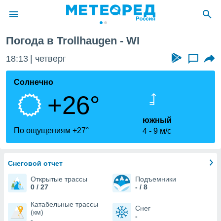
Погода в Trollhaugen - WI
ие о
циальности
18:13
четверг
...
oda.com
)
Солнечно
+26°
алами,
тировать
ество
южный
яемой
По ощущениям +27°
4
9 м/с
. Вы можете
ступ к этому
используя
едующих
Снеговой отчет
Открытые трассы
Подъемники
0 / 27
- / 8
файлы
олучить
Катабельные трассы
Снег
й доступ
(км)
-
-