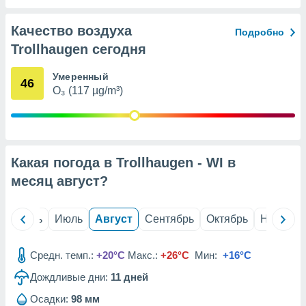
с помощью
или
данных из
Качество воздуха
Подробно
чников,
Trollhaugen сегодня
и
вование
Умеренный
46
O₃ (117 µg/m³)
ие
х данных
контента.
ные
и
Какая погода в Trollhaugen - WI в
ция
м
месяц
август
?
я
рованная
й
Июнь
Июль
Август
Сентябрь
Октябрь
Ноябрь
нтент,
е
Средн. темп.:
+20°C
Макс.:
+26°C
Мин:
+16°C
сти рекламы
Дождливые дни:
11
дней
ие сведения
и и
Осадки:
98 мм