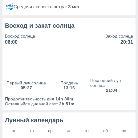
сервисов.
Средняя скорость ветра:
3 м/с
 наших 1199
неров
Восход и закат солнца
Восход солнца
Заход солнца
06:00
20:31
Последний луч
Первый луч солнца
Полдень
солнца
05:27
13:16
21:04
Продолжительность дня
14h 30m
Оставшийся дневной свет
2h 51m
Лунный календарь
пн
вт
ср
чт
пт
сб
вс