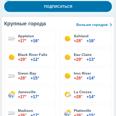
Крупные города
Больше городов
Appleton
Ashland
+27°
+16°
+28°
+16°
Black River Falls
Eau Claire
+29°
+12°
+29°
+13°
Green Bay
Iron River
+28°
+15°
+28°
+14°
Janesville
La Crosse
+27°
+17°
+28°
+14°
Madison
Platteville
+26°
+17°
+26°
+15°