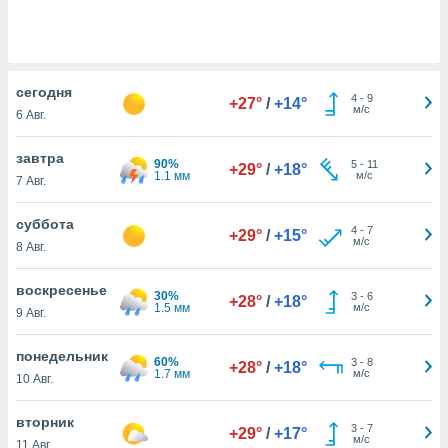
 и
ть действия
я на веб-
же
пределенный
cегодня
4
-
9
обы
+27°
/
+14°
м/с
6 Авг.
вам рекламу
зированный
завтра
го основе.
90%
5
-
11
+29°
/
+18°
1.1 мм
м/с
айти
7 Авг.
ьную
 в нашей
суббота
4
-
7
+29°
/
+15°
йлов cookie
м/с
8 Авг.
ремя
гласие,
воскресенье
опку
30%
3
-
6
+28°
/
+18°
1.5 мм
м/с
спользования
9 Авг.
 cookie
нную в
понедельник
60%
3
-
8
+28°
/
+18°
и нашего
1.7 мм
м/с
10 Авг.
вторник
ОГО ВЫ
3
-
7
+29°
/
+17°
м/с
11 Авг.