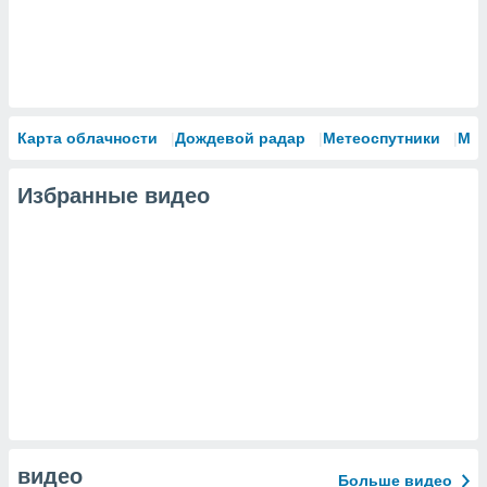
Карта облачности
Дождевой радар
Метеоспутники
Мо
Избранные видео
видео
Больше видео