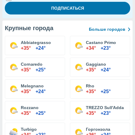
Крупные города
Больше городов
Abbiategrasso
Castano Primo
+35°
+24°
+34°
+23°
Cornaredo
Gaggiano
+35°
+25°
+35°
+24°
Melegnano
Rho
+35°
+24°
+35°
+25°
Rozzano
TREZZO Sull'Adda
+35°
+25°
+35°
+23°
Turbigo
Горгонзола
+34°
+23°
+36°
+24°