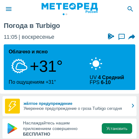
Погода в Turbigo
ие о
циальности
11:05
воскресенье
...
oda.com
)
Облачно и ясно
+31°
алами,
тировать
ество
UV
4 Средний
яемой
По ощущениям +31°
FPS
6-10
. Вы можете
ступ к этому
используя
едующих
жёлтое предупреждение
Умеренное предупреждение о гроза Turbigo сегодня
файлы
Наслаждайтесь нашим
олучить
приложением совершенно
Установить
й доступ
БЕСПЛАТНО