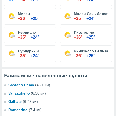
Милан
Милан Сан - Донато
+36°
+25°
+35°
+24°
Нервиано
Пиолтелло
+35°
+24°
+36°
+25°
Пурпурный
Чинизелло Бальзамо
+35°
+24°
+36°
+25°
Ближайшие населенные пункты
Castano Primo
(4.21 км)
Vanzaghello
(6.38 км)
Galliate
(6.72 км)
Romentino
(7.4 км)