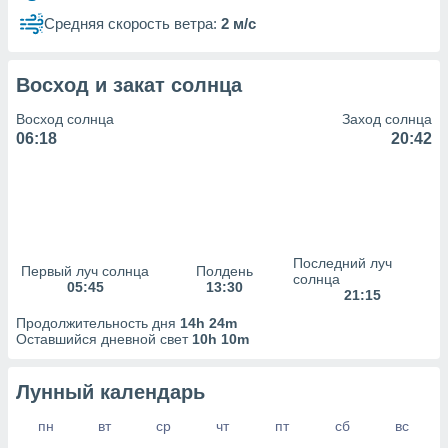
сервисов.
Средняя скорость ветра:
2 м/с
 наших 1199
неров
Восход и закат солнца
Восход солнца
Заход солнца
06:18
20:42
Последний луч
Первый луч солнца
Полдень
солнца
05:45
13:30
21:15
Продолжительность дня
14h 24m
Оставшийся дневной свет
10h 10m
Лунный календарь
пн
вт
ср
чт
пт
сб
вс