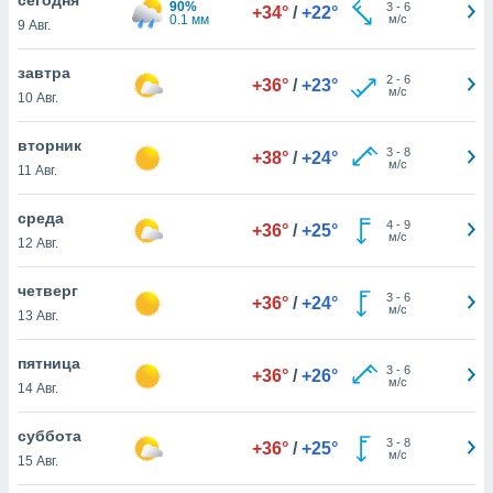
90%
 и
3
-
6
+34°
/
+22°
0.1 мм
м/с
9 Авг.
ть действия
я на веб-
же
завтра
2
-
6
+36°
/
+23°
пределенный
м/с
10 Авг.
обы
вам рекламу
вторник
3
-
8
зированный
+38°
/
+24°
м/с
11 Авг.
го основе.
айти
ьную
среда
4
-
9
+36°
/
+25°
 в нашей
м/с
12 Авг.
йлов cookie
ремя
четверг
3
-
6
гласие,
+36°
/
+24°
м/с
13 Авг.
опку
спользования
пятница
 cookie
3
-
6
+36°
/
+26°
м/с
нную в
14 Авг.
и нашего
суббота
3
-
8
+36°
/
+25°
м/с
15 Авг.
ОГО ВЫ