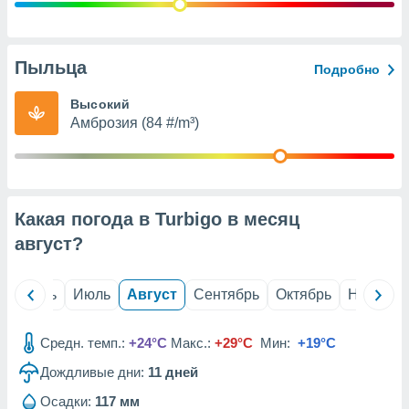
с помощью
или
данных из
чников,
Пыльца
Подробно
и
вование
Высокий
Амброзия (84 #/m³)
ие
х данных
контента.
ные
и
Какая погода в Turbigo в месяц
ция
м
август
?
я
рованная
й
Июнь
Июль
Август
Сентябрь
Октябрь
Ноябрь
нтент,
е
сти рекламы
Средн. темп.:
+24°C
Макс.:
+29°C
Мин:
+19°C
Дождливые дни:
11
дней
ие сведения
и и
Осадки:
117 мм