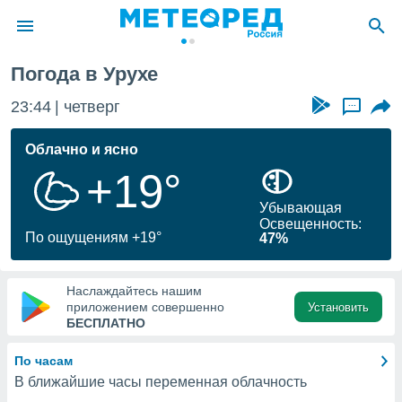
Погода в Урухе
ие о
циальности
23:44
четверг
...
oda.com
)
Облачно и ясно
+19°
алами,
тировать
Убывающая
ество
Освещенность:
яемой
По ощущениям +19°
47%
. Вы можете
ступ к этому
используя
Наслаждайтесь нашим
едующих
приложением совершенно
Установить
БЕСПЛАТНО
файлы
По часам
олучить
В ближайшие часы переменная облачность
й доступ