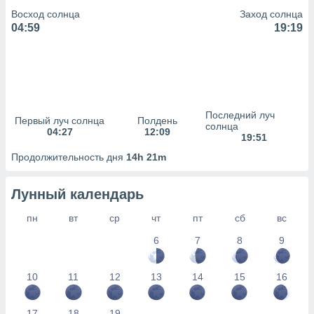
сервисов.
Восход солнца
Заход солнца
 наших 1199
04:59
19:19
неров
Последний луч
Первый луч солнца
Полдень
солнца
04:27
12:09
19:51
Продолжительность дня
14h 21m
Лунный календарь
пн
вт
ср
чт
пт
сб
вс
6
7
8
9
10
11
12
13
14
15
16
17
18
19