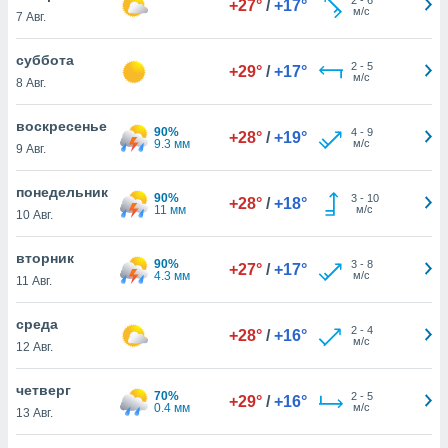
+27°
/
+17°
 и
м/с
7 Авг.
ть действия
я на веб-
суббота
же
2
-
5
+29°
/
+17°
м/с
пределенный
8 Авг.
обы
вам рекламу
воскресенье
90%
4
-
9
+28°
/
+19°
зированный
9.3 мм
м/с
9 Авг.
го основе.
айти
понедельник
ьную
90%
3
-
10
+28°
/
+18°
11 мм
м/с
10 Авг.
 в нашей
йлов cookie
ремя
вторник
90%
3
-
8
+27°
/
+17°
гласие,
4.3 мм
м/с
11 Авг.
опку
спользования
среда
 cookie
2
-
4
+28°
/
+16°
м/с
12 Авг.
нную в
и нашего
четверг
70%
2
-
5
+29°
/
+16°
0.4 мм
м/с
13 Авг.
ОГО ВЫ