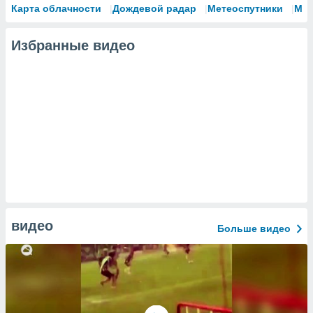
Карта облачности
Дождевой радар
Метеоспутники
Мо
Избранные видео
видео
Больше видео