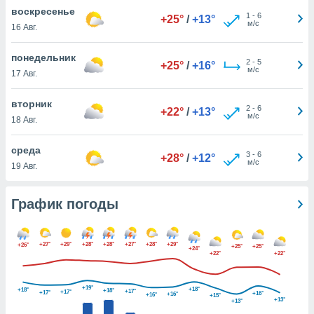
днако вы
воскресенье
1
-
6
+25°
/
+13°
сматривать
м/с
16 Авг.
изированную
понедельник
2
-
5
 можете
+25°
/
+16°
м/с
17 Авг.
от установки
ться
вторник
2
-
6
+22°
/
+13°
нашему веб-
м/с
18 Авг.
дписке,
у
среда
3
-
6
».
+28°
/
+12°
м/с
19 Авг.
гласия мы и
ры
График погоды
 файлы
кальные
торы или
 технологии
+27°
+29°
+28°
+28°
+27°
+28°
+29°
+26°
+25°
+25°
+24°
+22°
+22°
я,
оступа и
ерсональных
+19°
+18°
+18°
+18°
+17°
+17°
+17°
+16°
+16°
+16°
их как
+15°
+13°
+13°
 о вашем