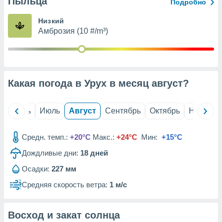
Пыльца
с помощью
Подробно
или
данных из
Низкий
чников,
Амброзия (10 #/m³)
и
вование
ие
х данных
Какая погода в Урух в месяц
август
?
контента.
ные
и
й
Июнь
Июль
Август
Сентябрь
Октябрь
Ноябрь
ция
м
Средн. темп.:
+20°C
Макс.:
+24°C
Мин:
+15°C
я
Дождливые дни:
18
дней
рованная
нтент,
Осадки:
227 мм
е
Средняя скорость ветра:
1 м/с
сти рекламы
ие сведения
Восход и закат солнца
и и