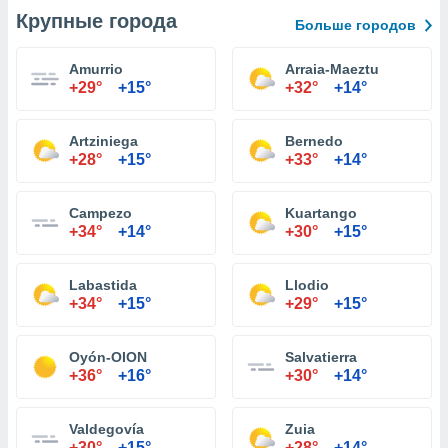
Крупные города
Больше городов
Amurrio
Arraia-Maeztu
+29°
+15°
+32°
+14°
Artziniega
Bernedo
+28°
+15°
+33°
+14°
Campezo
Kuartango
+34°
+14°
+30°
+15°
Labastida
Llodio
+34°
+15°
+29°
+15°
Oyón-OION
Salvatierra
+36°
+16°
+30°
+14°
Valdegovía
Zuia
+30°
+15°
+28°
+14°