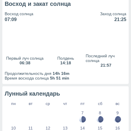
сервисов.
Восход и закат солнца
 наших 1199
Восход солнца
Заход солнца
неров
07:09
21:25
Последний луч
Первый луч солнца
Полдень
солнца
06:38
14:18
21:57
Продолжительность дня
14h 16m
Время восхода солнца
5h 51 min
Лунный календарь
пн
вт
ср
чт
пт
сб
вс
7
8
9
10
11
12
13
14
15
16