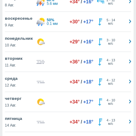
+34°
/
+16°
 и
5.6 мм
м/с
8 Авг.
ть действия
я на веб-
воскресенье
же
50%
5
-
14
+30°
/
+17°
0.1 мм
м/с
пределенный
9 Авг.
обы
вам рекламу
понедельник
3
-
10
+29°
/
+16°
зированный
м/с
10 Авг.
го основе.
айти
вторник
ьную
4
-
13
+36°
/
+18°
м/с
11 Авг.
 в нашей
йлов cookie
ремя
среда
4
-
12
+34°
/
+18°
гласие,
м/с
12 Авг.
опку
спользования
четверг
 cookie
4
-
10
+34°
/
+17°
м/с
13 Авг.
нную в
и нашего
пятница
4
-
13
+34°
/
+18°
м/с
14 Авг.
ОГО ВЫ