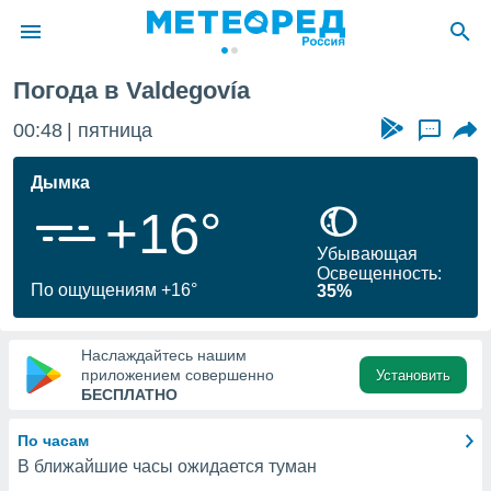
Погода в Valdegovía
ие о
циальности
00:48
пятница
...
oda.com
)
Дымка
+16°
алами,
тировать
Убывающая
ество
Освещенность:
яемой
По ощущениям +16°
35%
. Вы можете
ступ к этому
используя
Наслаждайтесь нашим
едующих
приложением совершенно
Установить
БЕСПЛАТНО
файлы
По часам
олучить
В ближайшие часы ожидается туман
й доступ