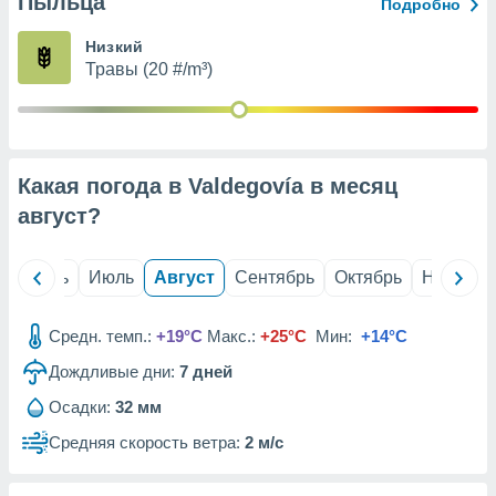
Пыльца
с помощью
Подробно
или
данных из
Низкий
чников,
Травы (20 #/m³)
и
вование
ие
х данных
Какая погода в Valdegovía в месяц
контента.
август
?
ные
и
ция
й
Июнь
Июль
Август
Сентябрь
Октябрь
Ноябрь
м
я
Средн. темп.:
+19°C
Макс.:
+25°C
Мин:
+14°C
рованная
Дождливые дни:
7
дней
нтент,
е
Осадки:
32 мм
сти рекламы
Средняя скорость ветра:
2 м/с
ие сведения
и и