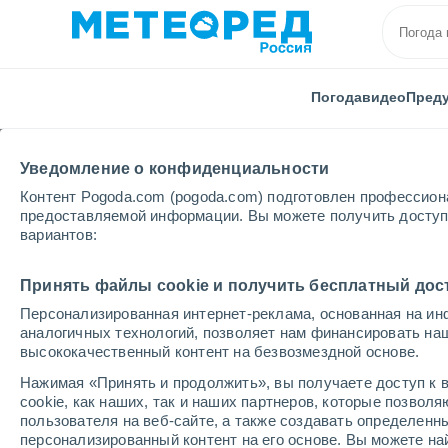
Погода
видео
Пред
Уведомление о конфиденциальности
Контент Pogoda.com (pogoda.com) подготовлен профессион
предоставляемой информации. Вы можете получить доступ 
вариантов:
Главная
Саха (Якутия)
Верхоянск
Принять файлы cookie и получить бесплатный дос
Персонализированная интернет-реклама, основанная на ин
Погода в Верхоянске
аналогичных технологий, позволяет нам финансировать на
высококачественный контент на безвозмездной основе.
18:00
четверг
Нажимая «Принять и продолжить», вы получаете доступ к в
cookie, как наших, так и наших партнеров, которые позвол
пользователя на веб-сайте, а также создавать определенн
Переменная облачность
персонализированный контент на его основе. Вы можете 