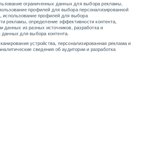
ользование ограниченных данных для выбора рекламы,
-
3
м/с
2
-
5
м/с
3
-
8
м/с
5
-
11
м/с
пользование профилей для выбора персонализированной
а, использование профилей для выбора
ти рекламы, определение эффективности контента,
густа
и данных из разных источников, разработка и
 данных для выбора контента.
лачность
юго-западный
1 Низкий
канирования устройства, персонализированная реклама и
16°
2
-
6 м/с
FPS:
нет
аналитические сведения об аудитории и разработка
лачность
юго-западный
1 Низкий
16°
2
-
6 м/с
FPS:
нет
о
юго-западный
0 Низкий
16°
2
-
5 м/с
FPS:
нет
о
южный
0 Низкий
15°
1
-
4 м/с
FPS:
нет
о
южный
0 Низкий
13°
1
-
3 м/с
FPS:
нет