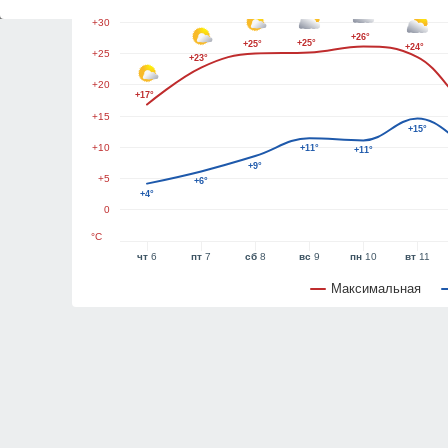
+30
+26°
+25°
+25°
+24°
+25
+23°
+20
+17°
+15
+15°
+10
+11°
+11°
+9°
+5
+6°
+4°
0
°C
чт
6
пт
7
сб
8
вс
9
пн
10
вт
11
Максимальная