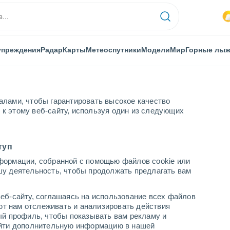
упреждения
Радар
Карты
Метеоспутники
Модели
Мир
Горные лы
алами, чтобы гарантировать высокое качество
к этому веб-сайту, используя один из следующих
туп
формации, собранной с помощью файлов cookie или
шу деятельность, чтобы продолжать предлагать вам
...
еб-сайту, соглашаясь на использование всех файлов
яют нам отслеживать и анализировать действия
По часам
ый профиль, чтобы показывать вам рекламу и
В ближайшие часы переменная
найти дополнительную информацию в нашей
облачность