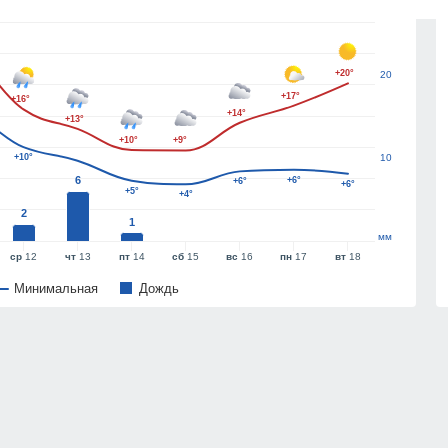
+20°
20
+17°
+16°
+14°
+13°
+10°
+9°
+10°
10
6
+6°
+6°
+6°
+5°
+4°
2
1
мм
ср
12
чт
13
пт
14
сб
15
вс
16
пн
17
вт
18
Минимальная
Дождь