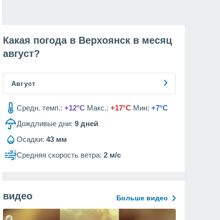
Какая погода в Верхоянск в месяц
август
?
Август
Средн. темп.:
+12°C
Макс.:
+17°C
Мин:
+7°C
Дождливые дни:
9
дней
Осадки:
43 мм
Средняя скорость ветра:
2 м/с
видео
Больше видео