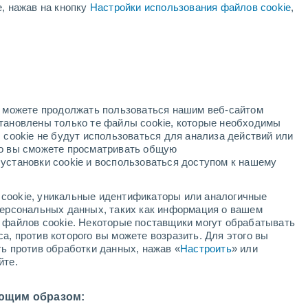
е, нажав на кнопку
Настройки использования файлов cookie
,
Повышение температуры
В первой половине дня
дный
но можете продолжать пользоваться нашим веб-сайтом
становлены только те файлы cookie, которые необходимы
й радар
Метеоспутники
Модели
 cookie не будут использоваться для анализа действий или
ко вы сможете просматривать общую
установки cookie и воспользоваться доступом к нашему
кресенье
понедельник
вторник
среда
cookie, уникальные идентификаторы или аналогичные
9 Авг.
10 Авг.
11 Авг.
12 Авг.
 персональных данных, таких как информация о вашем
ы файлов cookie. Некоторые поставщики могут обрабатывать
а, против которого вы можете возразить. Для этого вы
ть против обработки данных, нажав «
Настроить
» или
50%
йте.
2 мм
5°
/
+11°
+26°
/
+11°
+24°
/
+15°
+16°
/
+10°
ющим образом: