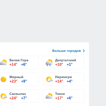
Больше городов
Белая Гора
Депутатский
+14°
+6°
+10°
+1°
Мирный
Нерюнгри
+23°
+9°
+14°
+4°
Саскылах
Тикси
+24°
+7°
+17°
+6°