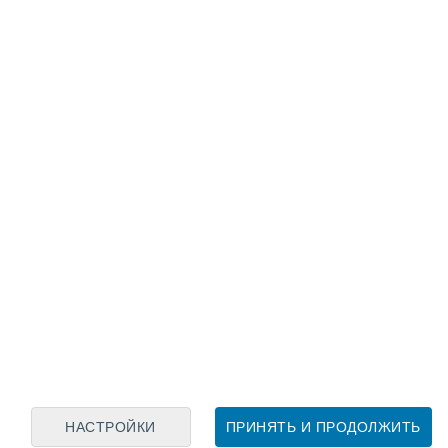
Лунный календарь
пн
вт
ср
чт
пт
сб
вс
6
7
8
9
10
11
12
13
14
15
16
17
18
19
НАСТРОЙКИ
ПРИНЯТЬ И ПРОДОЛЖИТЬ
30