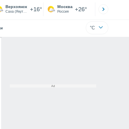
Верхоянск
Москва
Санкт-
+16°
+26°
Саха (Якутия)
Россия
Са
°C
жи