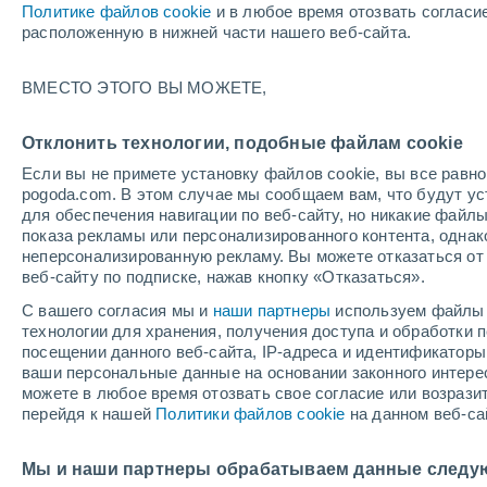
Политике файлов cookie
и в любое время отозвать согласи
+16°
расположенную в нижней части нашего веб-сайта.
ВМЕСТО ЭТОГО ВЫ МОЖЕТЕ,
юго-запа
По ощущениям +16°
2
-
6 м/с
Отклонить технологии, подобные файлам cookie
Если вы не примете установку файлов cookie, вы все рав
pogoda.com. В этом случае мы сообщаем вам, что будут у
Погода на 1 – 7 дней
Карта облачности
Дождево
для обеспечения навигации по веб-сайту, но никакие файлы
показа рекламы или персонализированного контента, одна
неперсонализированную рекламу. Вы можете отказаться от 
веб-сайту по подписке, нажав кнопку «Отказаться».
завтра
суббота
вос
cегодня
С вашего согласия мы и
наши партнеры
используем файлы 
7 Авг.
8 Авг.
6 Авг.
технологии для хранения, получения доступа и обработки
посещении данного веб-сайта, IP-адреса и идентификатор
ваши персональные данные на основании законного интерес
можете в любое время отозвать свое согласие или возрази
перейдя к нашей
Политики файлов cookie
на данном веб-са
+23°
/
+6°
+25°
/
+9°
+2
+17°
/
+4°
Мы и наши партнеры обрабатываем данные следу