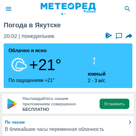
Погода в Якутске
ие о
циальности
20:02
понедельник
...
oda.com
)
Облачно и ясно
+21°
алами,
тировать
ество
южный
яемой
По ощущениям +21°
2
3 м/с
. Вы можете
ступ к этому
используя
Наслаждайтесь нашим
едующих
приложением совершенно
Установить
БЕСПЛАТНО
файлы
По часам
олучить
В ближайшие часы переменная облачность
й доступ