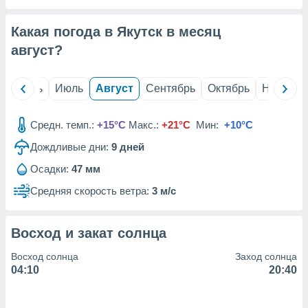
с помощью
или
данных из
Какая погода в Якутск в месяц
чников,
август
?
и
вование
й
Июнь
Июль
Август
Сентябрь
Октябрь
Ноябрь
ие
х данных
контента.
Средн. темп.:
+15°C
Макс.:
+21°C
Мин:
+10°C
ные
Дождливые дни:
9
дней
и
ция
Осадки:
47 мм
м
Средняя скорость ветра:
3 м/с
я
рованная
Восход и закат солнца
нтент,
е
Восход солнца
Заход солнца
сти рекламы
04:10
20:40
ие сведения
и и