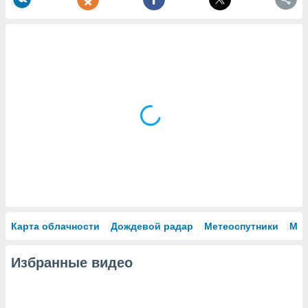
Карта облачности
Дождевой радар
Метеоспутники
Мо
Избранные видео