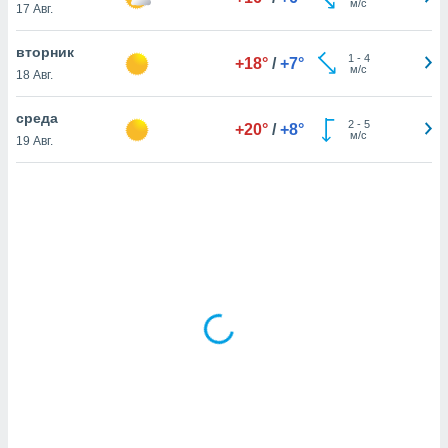
м/с
17 Авг.
вторник
и,
1
-
4
+18°
/
+7°
м/с
 файлам
18 Авг.
среда
примете
2
-
5
+20°
/
+8°
м/с
айлов
19 Авг.
се равно
должать
ся нашим
pogoda.com.
ае мы
м, что
овлены
айлы cookie,
обходимы
ения
 веб-сайту,
файлы cookie
пользоваться
 действий
рекламы или
рованного