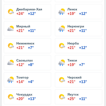
Джебарики-Хая
Ленск
+24°
+12°
+19°
+12°
Мирный
Нерюнгри
+21°
+11°
+21°
+11°
Нижнеянск
Нюрба
+21°
+7°
+21°
+12°
Саскылах
Тикси
+12°
+8°
+19°
+7°
Томтор
Черский
+14°
+4°
+21°
+13°
Чокурдах
Якутск
+20°
+13°
+25°
+11°