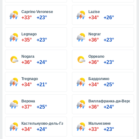
Caprino Veronese
Lazise
и,
+33°
+23°
+34°
+26°
 файлам
Legnago
Negrar
примете
+35°
+23°
+36°
+23°
айлов
се равно
должать
Nogara
Oppeano
ся нашим
+36°
+24°
+36°
+23°
pogoda.com.
ае мы
м, что
Tregnago
Бардолино
овлены
+34°
+21°
+34°
+25°
айлы cookie,
обходимы
Верона
Виллафранка-ди-Верона
ения
+37°
+25°
+36°
+24°
 веб-сайту,
файлы cookie
пользоваться
Кастельнуово-дель-Гарда
Мальчезине
 действий
+34°
+24°
+33°
+23°
рекламы или
рованного