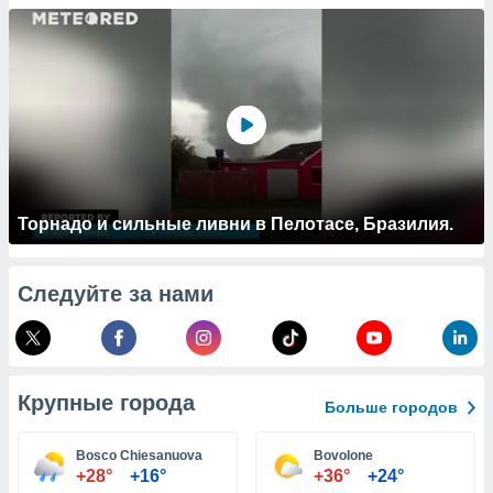
 и
ть действия
я на веб-
же
пределенный
обы
вам рекламу
зированный
го основе.
айти
ьную
Торнадо и сильные ливни в Пелотасе, Бразилия.
 в нашей
йлов cookie
ремя
Следуйте за нами
гласие,
опку
спользования
 cookie
нную в
Крупные города
и нашего
Больше городов
Bosco Chiesanuova
Bovolone
ОГО ВЫ
+28°
+16°
+36°
+24°