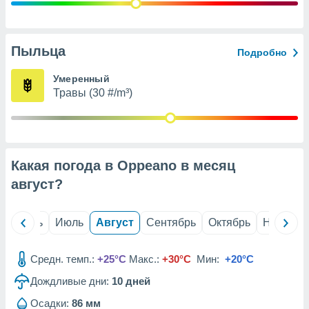
с помощью
или
данных из
чников,
Пыльца
Подробно
и
вование
Умеренный
Травы (30 #/m³)
ие
х данных
контента.
ные
и
Какая погода в Oppeano в месяц
ция
м
август
?
я
рованная
й
Июнь
Июль
Август
Сентябрь
Октябрь
Ноябрь
нтент,
е
сти рекламы
Средн. темп.:
+25°C
Макс.:
+30°C
Мин:
+20°C
Дождливые дни:
10
дней
ие сведения
и и
Осадки:
86 мм