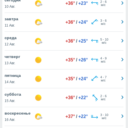
 и
2
-
6
+36°
/
+23°
м/с
10 Авг.
ть действия
я на веб-
же
завтра
3
-
6
+36°
/
+24°
пределенный
м/с
11 Авг.
обы
вам рекламу
среда
5
-
10
зированный
+36°
/
+25°
м/с
12 Авг.
го основе.
айти
ьную
четверг
4
-
9
+35°
/
+26°
 в нашей
м/с
13 Авг.
йлов cookie
ремя
пятница
4
-
7
гласие,
+35°
/
+24°
м/с
14 Авг.
опку
спользования
суббота
 cookie
2
-
6
+36°
/
+22°
м/с
нную в
15 Авг.
и нашего
воскресенье
3
-
10
+37°
/
+22°
м/с
16 Авг.
ОГО ВЫ