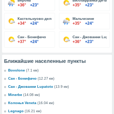
Верона
Виллафранка-ди-Веро
+36°
+23°
+35°
+23°
Кастельнуово-дель-Гарда
Мальчезине
+34°
+24°
+35°
+24°
Сан - Бонифачо
Сан - Джованни Lupato
+37°
+24°
+36°
+23°
Ближайшие населенные пункты
Bovolone
(7.1 км)
Сан - Бонифачо
(12.27 км)
Сан - Джованни Lupatoto
(13.9 км)
Minerbe
(14.08 км)
Колонья Veneta
(16.04 км)
Legnago
(16.21 км)