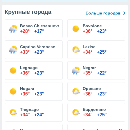
Крупные города
Больше городов
Bosco Chiesanuova
Bovolone
+28°
+17°
+36°
+23°
Caprino Veronese
Lazise
+33°
+23°
+34°
+25°
Legnago
Negrar
+36°
+23°
+35°
+22°
Nogara
Oppeano
+36°
+23°
+36°
+23°
Tregnago
Бардолино
+34°
+24°
+34°
+25°