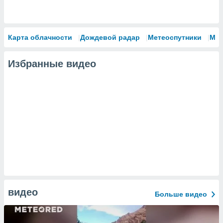
Карта облачности
Дождевой радар
Метеоспутники
Мо
Избранные видео
видео
Больше видео