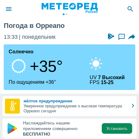
Погода в Oppeano
ие о
циальности
13:33
понедельник
...
oda.com
)
Солнечно
+35°
алами,
тировать
ество
UV
7 Высокий
яемой
По ощущениям +36°
FPS
15-25
. Вы можете
ступ к этому
используя
жёлтое предупреждение
едующих
Умеренное предупреждение о высокая температура
Oppeano сегодня
файлы
Наслаждайтесь нашим
олучить
приложением совершенно
Установить
й доступ
БЕСПЛАТНО