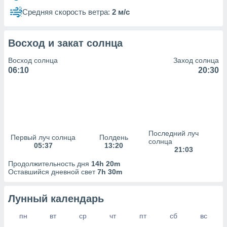
сервисов.
Средняя скорость ветра:
2 м/с
 наших 1199
неров
Восход и закат солнца
Восход солнца
Заход солнца
06:10
20:30
Последний луч
Первый луч солнца
Полдень
солнца
05:37
13:20
21:03
Продолжительность дня
14h 20m
Оставшийся дневной свет
7h 30m
Лунный календарь
пн
вт
ср
чт
пт
сб
вс