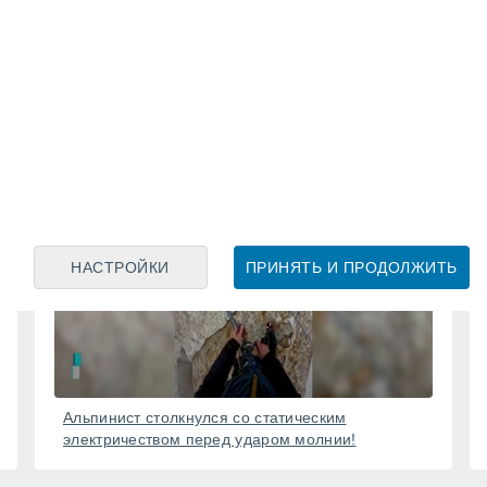
Мощный ночной шторм озаряет небо над
Парижем (Франция)
24 Июль
НАСТРОЙКИ
ПРИНЯТЬ И ПРОДОЛЖИТЬ
Альпинист столкнулся со статическим
электричеством перед ударом молнии!