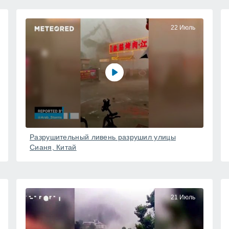
22 Июль
Разрушительный ливень разрушил улицы
Сианя, Китай
21 Июль