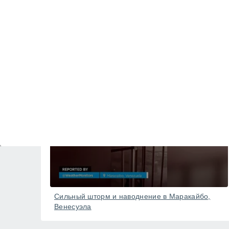
На Венесуэлу обрушились проливные дожди
после двойного землетрясения
27 Июль
Сильный шторм и наводнение в Маракайбо,
Венесуэла