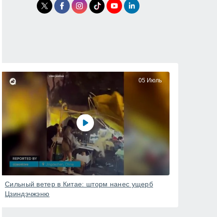
05 Июль
Сильный ветер в Китае: шторм нанес ущерб
Цзиндэчжэню