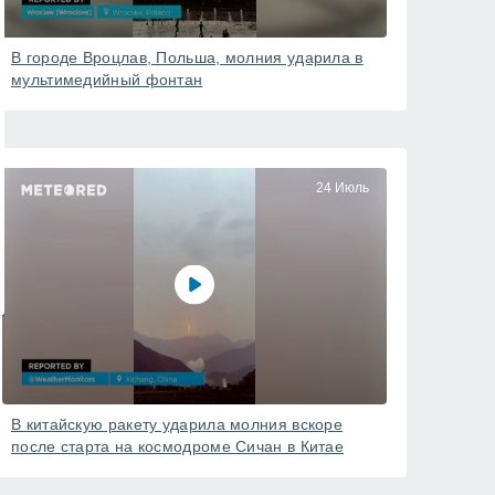
В городе Вроцлав, Польша, молния ударила в
мультимедийный фонтан
24 Июль
В китайскую ракету ударила молния вскоре
после старта на космодроме Сичан в Китае