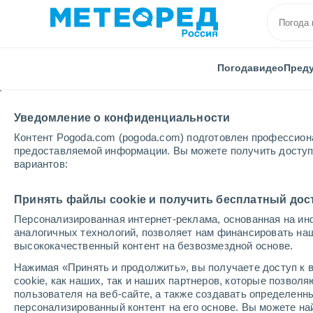
Погода
видео
Пред
Уведомление о конфиденциальности
Контент Pogoda.com (pogoda.com) подготовлен профессион
предоставляемой информации. Вы можете получить доступ 
вариантов:
Главная
видео
Принять файлы cookie и получить бесплатный дос
Персонализированная интернет-реклама, основанная на ин
Видео погоды - Посл
аналогичных технологий, позволяет нам финансировать на
высококачественный контент на безвозмездной основе.
Не пропустите видеоролики о самых шокирующ
Нажимая «Принять и продолжить», вы получаете доступ к в
происходят сейчас во всем мире. Наводнения, 
cookie, как наших, так и наших партнеров, которые позвол
и многое другое.
пользователя на веб-сайте, а также создавать определенн
персонализированный контент на его основе. Вы можете 