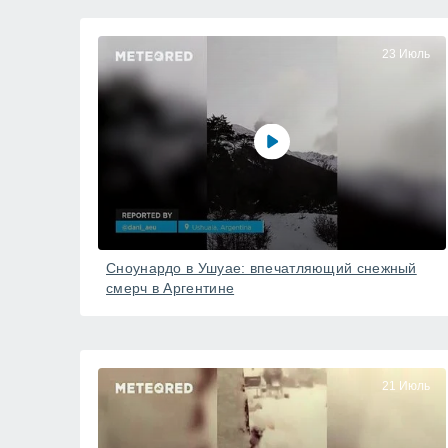
23 Июль
Сноунардо в Ушуае: впечатляющий снежный
смерч в Аргентине
21 Июль