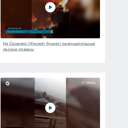
На Сицилии (Италия) бушуют разрушительные
лесные пожары
17 Июль