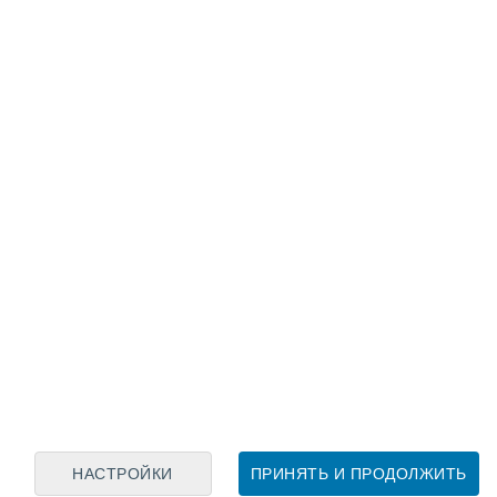
Лунный календарь
пн
вт
ср
чт
пт
сб
вс
6
7
8
9
10
11
12
13
14
15
16
17
18
19
НАСТРОЙКИ
ПРИНЯТЬ И ПРОДОЛЖИТЬ