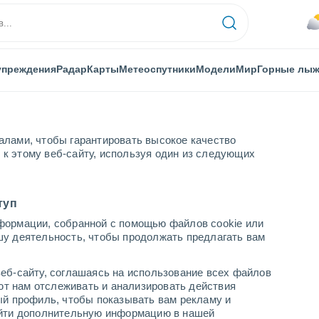
упреждения
Радар
Карты
Метеоспутники
Модели
Мир
Горные лы
алами, чтобы гарантировать высокое качество
к этому веб-сайту, используя один из следующих
Mar
туп
формации, собранной с помощью файлов cookie или
o Mar
шу деятельность, чтобы продолжать предлагать вам
...
еб-сайту, соглашаясь на использование всех файлов
яют нам отслеживать и анализировать действия
По часам
ый профиль, чтобы показывать вам рекламу и
В ближайшие часы влажная
найти дополнительную информацию в нашей
удушающая жара