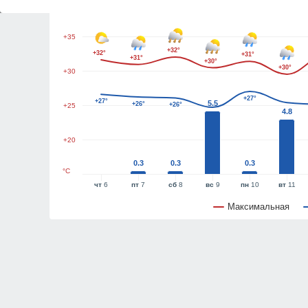
+40
+35
+32°
+32°
+31°
+31°
+30°
+30°
+30
+27°
+27°
5.5
+26°
+26°
+25
4.8
+25°
+20
0.3
0.3
0.3
°C
чт
6
пт
7
сб
8
вс
9
пн
10
вт
11
Максимальная