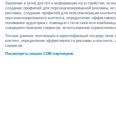
Хранение и (или) доступ к информации на устройстве, исп
7
-
12
м/с
7
-
11
м/с
6
6
-
10
м/с
создание профилей для персонализированной рекламы, ис
рекламы, создание профилей для персонализации контент
персонализированного контента, определение эффективнос
Погода в Villas De Lago Mar cегодня
понимание аудитории с помощью статистики или комбинаци
совершенствование сервисов, использование ограниченных
Переменная обла
+31°
13:00
Точные данные геолокации и идентификация посредством с
Ощущаемая т.
+35°
контент, определение эффективности рекламы и контента, 
сервисов.
Облачно и ясно
+31°
14:00
Посмотреть наших 1199 партнеров
Ощущаемая т.
+35°
Облачно и ясно
+31°
15:00
Ощущаемая т.
+35°
Облачно и ясно
+31°
16:00
Ощущаемая т.
+34°
Облачно и ясно
+30°
17:00
Ощущаемая т.
+34°