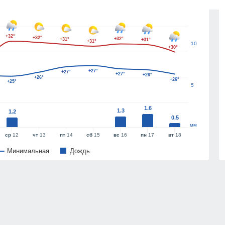
15
+32°
+32°
+32°
+31°
+31°
+31°
10
+30°
+27°
+27°
+27°
+26°
+26°
+26°
+25°
5
1.6
1.3
1.2
0.5
мм
ср
12
чт
13
пт
14
сб
15
вс
16
пн
17
вт
18
Минимальная
Дождь