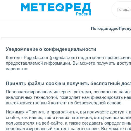
Погода
видео
Пред
Уведомление о конфиденциальности
Контент Pogoda.com (pogoda.com) подготовлен профессион
предоставляемой информации. Вы можете получить доступ 
вариантов:
Главная
Пуэрто-Рико
Carolina
Villas De Lago 
Принять файлы cookie и получить бесплатный дос
Персонализированная интернет-реклама, основанная на ин
Погода в Villas De Lag
аналогичных технологий, позволяет нам финансировать на
высококачественный контент на безвозмездной основе.
12:51
четверг
Нажимая «Принять и продолжить», вы получаете доступ к в
cookie, как наших, так и наших партнеров, которые позвол
пользователя на веб-сайте, а также создавать определенн
Переменная облачность
персонализированный контент на его основе. Вы можете 