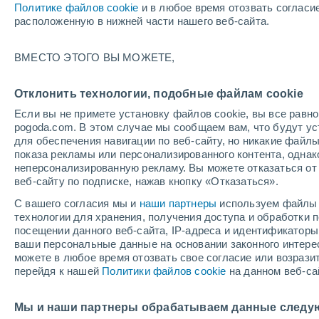
Политике файлов cookie
и в любое время отозвать согласи
+31°
расположенную в нижней части нашего веб-сайта.
UV
9 Оче
ВМЕСТО ЭТОГО ВЫ МОЖЕТЕ,
высокий!
По ощущениям +35°
FPS
25-50
Отклонить технологии, подобные файлам cookie
Если вы не примете установку файлов cookie, вы все рав
pogoda.com. В этом случае мы сообщаем вам, что будут у
Погода на 1 – 7 дней
Карта облачности
Дождево
для обеспечения навигации по веб-сайту, но никакие файлы
показа рекламы или персонализированного контента, одна
неперсонализированную рекламу. Вы можете отказаться от 
веб-сайту по подписке, нажав кнопку «Отказаться».
завтра
суббота
вос
cегодня
С вашего согласия мы и
наши партнеры
используем файлы 
7 Авг.
8 Авг.
6 Авг.
технологии для хранения, получения доступа и обработки
посещении данного веб-сайта, IP-адреса и идентификатор
ваши персональные данные на основании законного интерес
можете в любое время отозвать свое согласие или возрази
60%
40%
перейдя к нашей
Политики файлов cookie
на данном веб-са
0.3 мм
0.3 мм
+31°
/
+26°
+32°
/
+26°
+3
+32°
/
+27°
Мы и наши партнеры обрабатываем данные следу