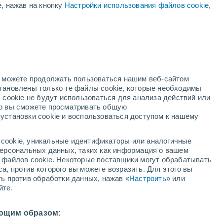
е, нажав на кнопку
Настройки использования файлов cookie
,
жёлтое предупреждение
Умеренное предупреждение о
высокая температура Villas De
Lago Mar сегодня
нь
но можете продолжать пользоваться нашим веб-сайтом
становлены только те файлы cookie, которые необходимы
й радар
Метеоспутники
Модели
 cookie не будут использоваться для анализа действий или
ко вы сможете просматривать общую
установки cookie и воспользоваться доступом к нашему
кресенье
понедельник
вторник
среда
cookie, уникальные идентификаторы или аналогичные
9 Авг.
10 Авг.
11 Авг.
12 Авг.
 персональных данных, таких как информация о вашем
ы файлов cookie. Некоторые поставщики могут обрабатывать
а, против которого вы можете возразить. Для этого вы
ть против обработки данных, нажав «
Настроить
» или
90%
70%
90%
80%
йте.
5.5 мм
0.3 мм
4.8 мм
1.2 мм
0°
/
+25°
+31°
/
+27°
+30°
/
+25°
+32°
/
+25°
ющим образом: