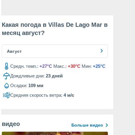
Какая погода в Villas De Lago Mar в
месяц
август
?
Август
Средн. темп.:
+27°C
Макс.:
+30°C
Мин:
+25°C
Дождливые дни:
23
дней
Осадки:
109 мм
Средняя скорость ветра:
4 м/с
видео
Больше видео