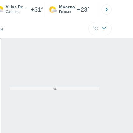
Villas De Lago Mar
Москва
Санкт-
+31°
+23°
Carolina
Россия
Са
°C
жи