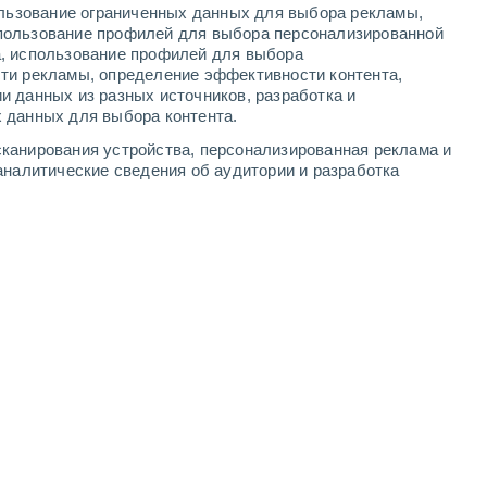
ользование ограниченных данных для выбора рекламы,
-
11
м/с
7
-
12
м/с
5
-
11
м/с
6
-
12
м/с
пользование профилей для выбора персонализированной
а, использование профилей для выбора
ти рекламы, определение эффективности контента,
, 6 августа
и данных из разных источников, разработка и
 данных для выбора контента.
чность
восточный
9 Очень высокий!
канирования устройства, персонализированная реклама и
6
-
10 м/с
FPS:
25-50
аналитические сведения об аудитории и разработка
восточный
8 Очень высокий!
6
-
10 м/с
FPS:
25-50
восточный
6 Высокий
6
-
10 м/с
FPS:
15-25
восточный
3 Средний
6
-
10 м/с
FPS:
6-10
восточный
1 Низкий
6
-
10 м/с
FPS:
нет