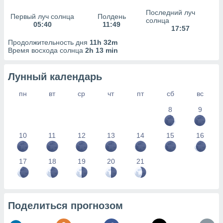
сервисов.
Последний луч
Первый луч солнца
Полдень
 наших 1199
солнца
05:40
11:49
неров
17:57
Продолжительность дня
11h 32m
Время восхода солнца
2h 13 min
Лунный календарь
пн
вт
ср
чт
пт
сб
вс
8
9
10
11
12
13
14
15
16
17
18
19
20
21
Поделиться прогнозом