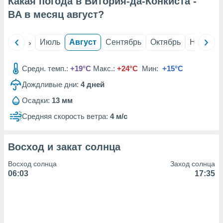
Какая погода в Витория-да-Конкиста -
с помощью
или
BA в месяц
август
?
данных из
чников,
и
й
Июнь
Июль
Август
Сентябрь
Октябрь
Ноябрь
вование
ие
Средн. темп.:
+19°C
Макс.:
+24°C
Мин:
+15°C
х данных
Дождливые дни:
4
дней
контента.
Осадки:
13 мм
ные
и
Средняя скорость ветра:
4 м/с
ция
м
я
Восход и закат солнца
рованная
Восход солнца
Заход солнца
нтент,
06:03
17:35
е
сти рекламы
ие сведения
и и