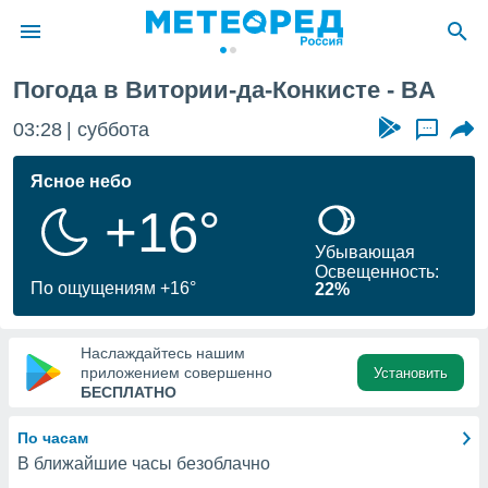
Погода в Витории-да-Конкисте - BA
ие о
циальности
03:28
суббота
...
oda.com
)
Ясное небо
+16°
алами,
тировать
Убывающая
ество
Освещенность:
яемой
По ощущениям +16°
22%
. Вы можете
ступ к этому
используя
Наслаждайтесь нашим
едующих
приложением совершенно
Установить
БЕСПЛАТНО
файлы
По часам
олучить
В ближайшие часы безоблачно
й доступ