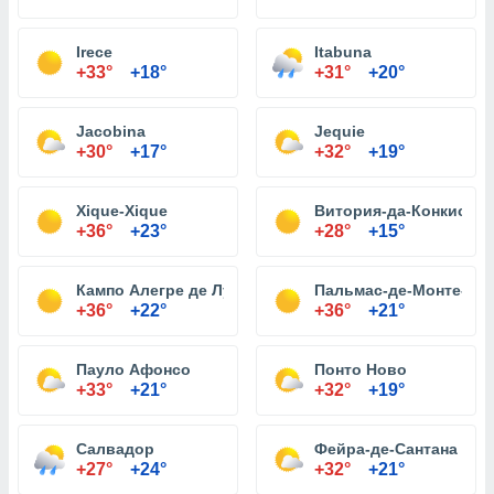
Irece
Itabuna
+33°
+18°
+31°
+20°
Jacobina
Jequie
+30°
+17°
+32°
+19°
Xique-Xique
Витория-да-Конкиста
+36°
+23°
+28°
+15°
Кампо Алегре де Лурдес
Пальмас-де-Монте-Ал
+36°
+22°
+36°
+21°
Пауло Афонсо
Понто Ново
+33°
+21°
+32°
+19°
Салвадор
Фейра-де-Сантана
+27°
+24°
+32°
+21°