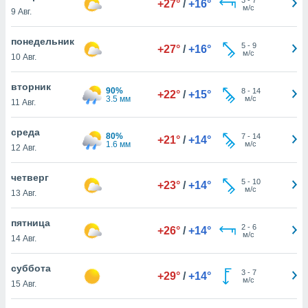
+27°
/
+16°
 и
м/с
9 Авг.
ть действия
я на веб-
понедельник
же
5
-
9
+27°
/
+16°
м/с
пределенный
10 Авг.
обы
вам рекламу
вторник
90%
8
-
14
+22°
/
+15°
зированный
3.5 мм
м/с
11 Авг.
го основе.
айти
среда
ьную
80%
7
-
14
+21°
/
+14°
1.6 мм
м/с
12 Авг.
 в нашей
йлов cookie
ремя
четверг
5
-
10
+23°
/
+14°
гласие,
м/с
13 Авг.
опку
спользования
пятница
 cookie
2
-
6
+26°
/
+14°
м/с
14 Авг.
нную в
и нашего
суббота
3
-
7
+29°
/
+14°
м/с
15 Авг.
ОГО ВЫ