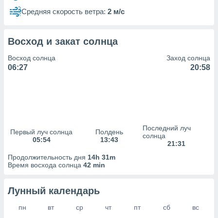
сервисов.
Средняя скорость ветра:
2 м/с
 наших 1199
неров
Восход и закат солнца
Восход солнца
Заход солнца
06:27
20:58
Последний луч
Первый луч солнца
Полдень
солнца
05:54
13:43
21:31
Продолжительность дня
14h 31m
Время восхода солнца
42 min
Лунный календарь
пн
вт
ср
чт
пт
сб
вс