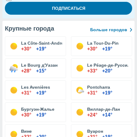
Крупные города
Больше городов
La Côte-Saint-André
La Tour-Du-Pin
+30°
+19°
+30°
+19°
Le Bourg д'Уазан
Le Péage-де-Руссильо
+28°
+15°
+33°
+20°
Les Avenières
Pontcharra
+31°
+19°
+31°
+19°
Бургуэн-Жалье
Виллар-де-Лан
+30°
+19°
+24°
+14°
Вине
Вуарон
+32°
+20°
+31°
+19°