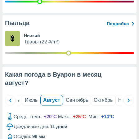
с помощью
или
данных из
чников,
Пыльца
Подробно
и
вование
Низкий
Травы (22 #/m³)
ие
х данных
контента.
ные
и
Какая погода в Вуарон в месяц
ция
м
август
?
я
рованная
й
Июнь
Июль
Август
Сентябрь
Октябрь
Ноябрь
нтент,
е
сти рекламы
Средн. темп.:
+20°C
Макс.:
+25°C
Мин:
+14°C
Дождливые дни:
11
дней
ие сведения
и и
Осадки:
98 мм