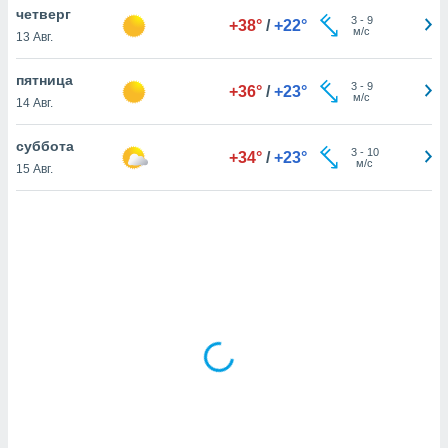
четверг
3
-
9
+38°
/
+22°
м/с
13 Авг.
и,
 файлам
пятница
3
-
9
+36°
/
+23°
м/с
14 Авг.
примете
айлов
суббота
3
-
10
+34°
/
+23°
се равно
м/с
15 Авг.
должать
ся нашим
pogoda.com.
ае мы
м, что
овлены
айлы cookie,
обходимы
ения
 веб-сайту,
файлы cookie
пользоваться
 действий
рекламы или
рованного