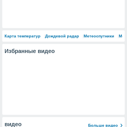
Карта температур
Дождевой радар
Метеоспутники
Мод
Избранные видео
видео
Больше видео