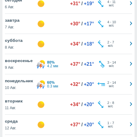
 и
4
-
11
+31°
/
+19°
м/с
6 Авг.
ть действия
я на веб-
же
завтра
4
-
10
+30°
/
+17°
пределенный
м/с
7 Авг.
обы
вам рекламу
суббота
2
-
7
зированный
+34°
/
+18°
м/с
8 Авг.
го основе.
айти
ьную
воскресенье
80%
3
-
14
+37°
/
+21°
 в нашей
4.2 мм
м/с
9 Авг.
йлов cookie
ремя
понедельник
60%
2
-
14
гласие,
+32°
/
+20°
0.3 мм
м/с
10 Авг.
опку
спользования
вторник
 cookie
2
-
8
+34°
/
+20°
м/с
нную в
11 Авг.
и нашего
среда
1
-
7
+37°
/
+20°
м/с
12 Авг.
ОГО ВЫ