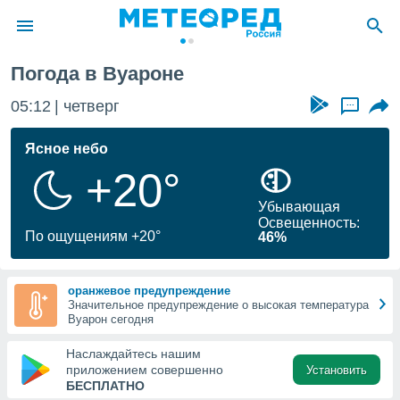
он
Погода в Вуароне
ие о
циальности
05:12
четверг
...
oda.com
)
Ясное небо
+20°
алами,
тировать
Убывающая
ество
Освещенность:
яемой
По ощущениям +20°
46%
. Вы можете
ступ к этому
используя
оранжевое предупреждение
едующих
Значительное предупреждение о высокая температура
Вуарон сегодня
файлы
Наслаждайтесь нашим
олучить
приложением совершенно
Установить
й доступ
БЕСПЛАТНО