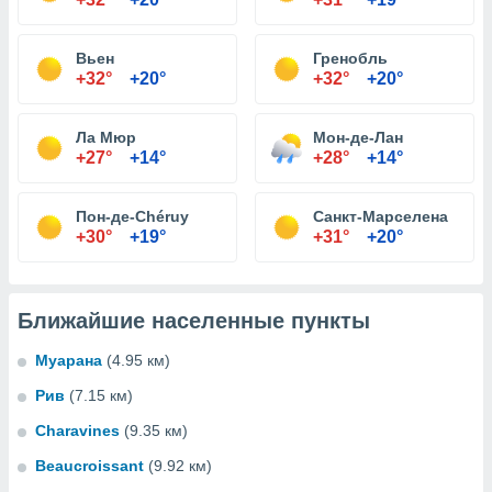
Вьен
Гренобль
+32°
+20°
+32°
+20°
Ла Мюр
Мон-де-Лан
+27°
+14°
+28°
+14°
Пон-де-Chéruy
Санкт-Марселена
+30°
+19°
+31°
+20°
Ближайшие населенные пункты
Муарана
(4.95 км)
Рив
(7.15 км)
Charavines
(9.35 км)
Beaucroissant
(9.92 км)