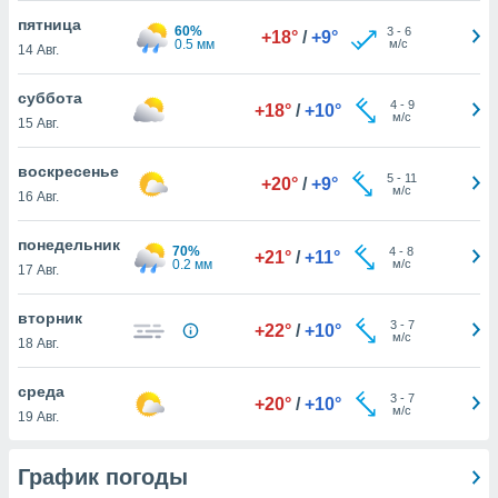
 и
пятница
ть действия
60%
3
-
6
+18°
/
+9°
0.5 мм
м/с
я на веб-
14 Авг.
же
пределенный
суббота
4
-
9
+18°
/
+10°
обы
м/с
15 Авг.
вам рекламу
зированный
воскресенье
го основе.
5
-
11
+20°
/
+9°
м/с
16 Авг.
айти
ьную
 в нашей
понедельник
70%
4
-
8
+21°
/
+11°
йлов cookie
0.2 мм
м/с
17 Авг.
ремя
гласие,
вторник
опку
3
-
7
+22°
/
+10°
м/с
18 Авг.
спользования
 cookie
нную в
среда
3
-
7
+20°
/
+10°
и нашего
м/с
19 Авг.
ОГО ВЫ
График погоды