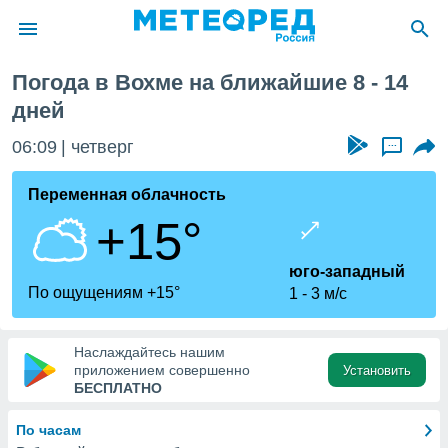
я
Погода в Вохме на ближайшие 8 - 14
ие о
дней
циальности
oda.com
06:09
четверг
...
)
Переменная облачность
алами,
тировать
+15°
ество
яемой
юго-западный
. Вы можете
По ощущениям +15°
ступ к этому
1
3 м/с
используя
едующих
Наслаждайтесь нашим
приложением совершенно
Установить
БЕСПЛАТНО
файлы
олучить
й доступ
По часам