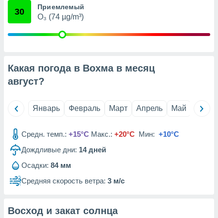
Приемлемый
анного веб-
30
реса и
O₃ (74 µg/m³)
торы файлов
оторые
могут
ь ваши
е данные на
Какая погода в Вохма в месяц
аконного
август
?
ротив
 можете
Для этого вы
Январь
Февраль
Март
Апрель
Май
Июнь
бое время
ое согласие
ть против
Средн. темп.:
+15°C
Макс.:
+20°C
Мин:
+10°C
анных,
роить
» или
Дождливые дни:
14
дней
ашей
йлов cookie
Осадки:
84 мм
еб-сайте.
Средняя скорость ветра:
3 м/с
 партнеры
ваем
Восход и закат солнца
ледующим