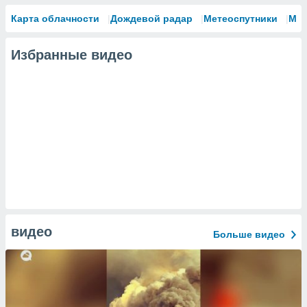
сервисов.
Карта облачности
Дождевой радар
Метеоспутники
Мо
 наших 1199
неров
Избранные видео
видео
Больше видео