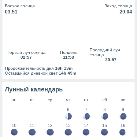
Восход солнца
Заход солнца
(или) доступ
03:51
20:04
и на
ие
х данных
рекламы,
рофилей для
Последний луч
рованной
Первый луч солнца
Полдень
солнца
пользование
02:57
11:58
20:57
ля выбора
рованной
Продолжительность дня
16h 13m
Оставшийся дневной свет
14h 49m
здание
ля
ции
Лунный календарь
спользование
ля выбора
пн
вт
ср
чт
пт
сб
вс
рованного
пределение
6
7
8
9
сти
ределение
10
11
12
13
14
15
16
сти
онимание