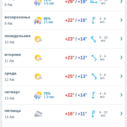
+29°
/
+19°
 и
3.6 мм
м/с
8 Авг.
ть действия
я на веб-
воскресенье
же
90%
4
-
8
+22°
/
+16°
15 мм
м/с
пределенный
9 Авг.
обы
вам рекламу
понедельник
5
-
10
+23°
/
+14°
зированный
м/с
10 Авг.
го основе.
айти
вторник
ьную
2
-
4
+23°
/
+12°
м/с
11 Авг.
 в нашей
йлов cookie
ремя
среда
3
-
8
+25°
/
+13°
гласие,
м/с
12 Авг.
опку
спользования
четверг
 cookie
70%
4
-
8
+22°
/
+14°
1.9 мм
м/с
13 Авг.
нную в
и нашего
пятница
6
-
13
+16°
/
+11°
м/с
14 Авг.
ОГО ВЫ