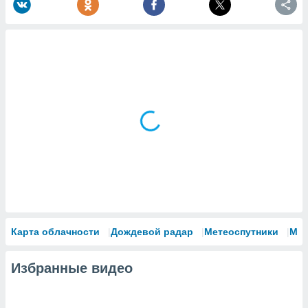
Карта облачности
Дождевой радар
Метеоспутники
Мо
Избранные видео