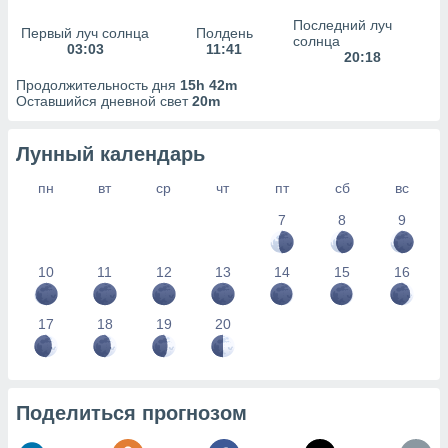
сервисов.
Последний луч
Первый луч солнца
Полдень
 наших 1199
солнца
03:03
11:41
неров
20:18
Продолжительность дня
15h 42m
Оставшийся дневной свет
20m
Лунный календарь
пн
вт
ср
чт
пт
сб
вс
7
8
9
10
11
12
13
14
15
16
17
18
19
20
Поделиться прогнозом