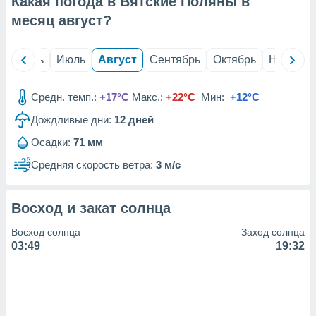
Какая погода в Вятские Поляны в
с помощью
или
месяц
август
?
данных из
чников,
и
й
Июнь
Июль
Август
Сентябрь
Октябрь
Ноябрь
вование
ие
Средн. темп.:
+17°C
Макс.:
+22°C
Мин:
+12°C
х данных
Дождливые дни:
12
дней
контента.
Осадки:
71 мм
ные
и
Средняя скорость ветра:
3 м/с
ция
м
я
Восход и закат солнца
рованная
Восход солнца
Заход солнца
нтент,
03:49
19:32
е
сти рекламы
ие сведения
и и