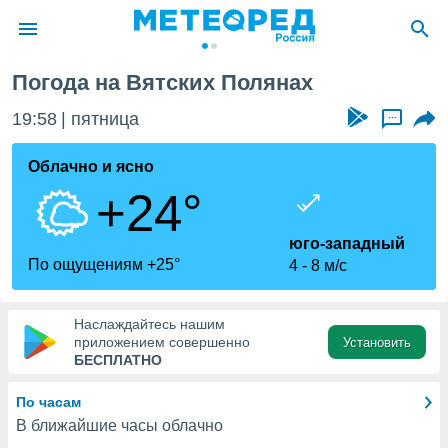
Погода на Вятских Полянах
ие о
циальности
19:58
пятница
...
oda.com
)
Облачно и ясно
+24°
алами,
тировать
ество
юго-западный
яемой
По ощущениям +25°
4
8 м/с
. Вы можете
ступ к этому
используя
Наслаждайтесь нашим
едующих
приложением совершенно
Установить
БЕСПЛАТНО
файлы
По часам
олучить
В ближайшие часы облачно
й доступ