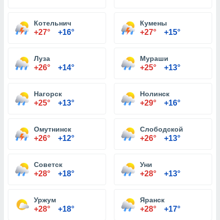
Котельнич
Кумены
+27°
+16°
+27°
+15°
Луза
Мураши
+26°
+14°
+25°
+13°
Нагорск
Нолинск
+25°
+13°
+29°
+16°
Омутнинск
Слободской
+26°
+12°
+26°
+13°
Советск
Уни
+28°
+18°
+28°
+13°
Уржум
Яранск
+28°
+18°
+28°
+17°