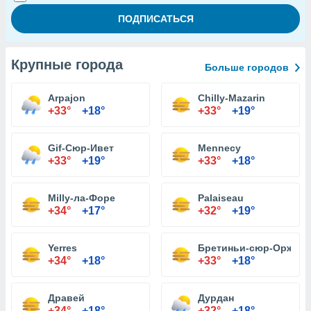
Крупные города
Больше городов
Arpajon
Chilly-Mazarin
+33°
+18°
+33°
+19°
Gif-Сюр-Ивет
Mennecy
+33°
+19°
+33°
+18°
Milly-ла-Форе
Palaiseau
+34°
+17°
+32°
+19°
Yerres
Бретиньи-сюр-Орж
+34°
+18°
+33°
+18°
Дравей
Дурдан
+34°
+18°
+32°
+18°