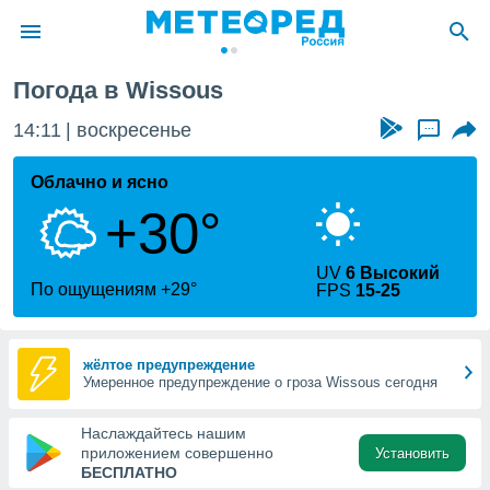
Погода в Wissous
ие о
циальности
14:11
воскресенье
...
oda.com
)
Облачно и ясно
+30°
алами,
тировать
ество
UV
6 Высокий
яемой
По ощущениям +29°
FPS
15-25
. Вы можете
ступ к этому
используя
едующих
жёлтое предупреждение
Умеренное предупреждение о гроза Wissous сегодня
файлы
Наслаждайтесь нашим
олучить
приложением совершенно
Установить
й доступ
БЕСПЛАТНО