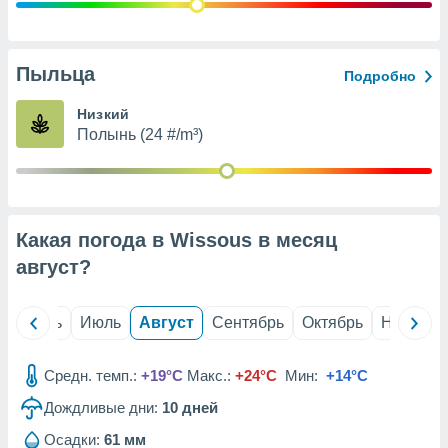
с помощью
или
данных из
чников,
Пыльца
Подробно
и
вование
Низкий
Полынь (24 #/m³)
ие
х данных
контента.
ные
и
Какая погода в Wissous в месяц
ция
м
август
?
я
рованная
й
Июнь
Июль
Август
Сентябрь
Октябрь
Ноябрь
нтент,
е
сти рекламы
Средн. темп.:
+19°C
Макс.:
+24°C
Мин:
+14°C
Дождливые дни:
10
дней
ие сведения
и и
Осадки:
61 мм