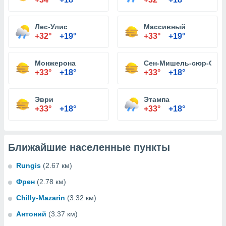
Лес-Улис
Массивный
+32°
+19°
+33°
+19°
Монжерона
Сен-Мишель-сюр-Орг
+33°
+18°
+33°
+18°
Эври
Этампа
+33°
+18°
+33°
+18°
Ближайшие населенные пункты
Rungis
(2.67 км)
Френ
(2.78 км)
Chilly-Mazarin
(3.32 км)
Антоний
(3.37 км)