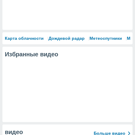
Карта облачности
Дождевой радар
Метеоспутники
Мо
Избранные видео
видео
Больше видео