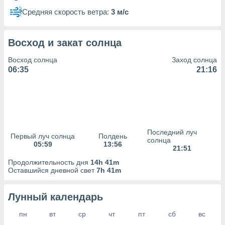
сервисов.
Средняя скорость ветра:
3 м/с
 наших 1199
неров
Восход и закат солнца
Восход солнца
Заход солнца
06:35
21:16
Последний луч
Первый луч солнца
Полдень
солнца
05:59
13:56
21:51
Продолжительность дня
14h 41m
Оставшийся дневной свет
7h 41m
Лунный календарь
пн
вт
ср
чт
пт
сб
вс