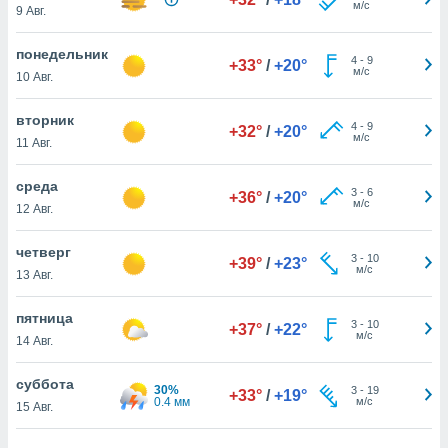
м/с
 и
9 Авг.
ть действия
я на веб-
понедельник
4
-
9
же
+33°
/
+20°
м/с
10 Авг.
пределенный
обы
вторник
вам рекламу
4
-
9
+32°
/
+20°
м/с
зированный
11 Авг.
го основе.
айти
среда
3
-
6
+36°
/
+20°
ьную
м/с
12 Авг.
 в нашей
йлов cookie
четверг
ремя
3
-
10
+39°
/
+23°
м/с
гласие,
13 Авг.
опку
спользования
пятница
3
-
10
+37°
/
+22°
 cookie
м/с
14 Авг.
нную в
и нашего
суббота
30%
3
-
19
+33°
/
+19°
0.4 мм
м/с
15 Авг.
ОГО ВЫ