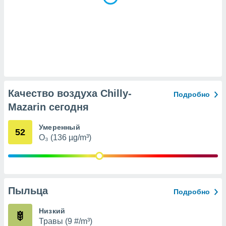
(или) доступ
и на
ие
х данных
рекламы,
рофилей для
рованной
Качество воздуха Chilly-
пользование
Подробно
ля выбора
Mazarin сегодня
рованной
здание
Умеренный
ля
52
O₃ (136 µg/m³)
ции
спользование
ля выбора
рованного
пределение
сти
Пыльца
Подробно
ределение
сти
Низкий
онимание
Травы (9 #/m³)