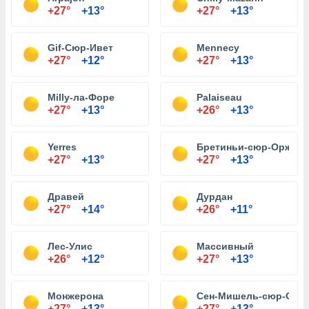
+27°
+13°
+27°
+13°
Gif-Сюр-Ивет
Mennecy
+27°
+12°
+27°
+13°
Milly-ла-Форе
Palaiseau
+27°
+13°
+26°
+13°
Yerres
Бретиньи-сюр-Орж
+27°
+13°
+27°
+13°
Дравей
Дурдан
+27°
+14°
+26°
+11°
Лес-Улис
Массивный
+26°
+12°
+27°
+13°
Монжерона
Сен-Мишель-сюр-Орг
+27°
+13°
+27°
+13°