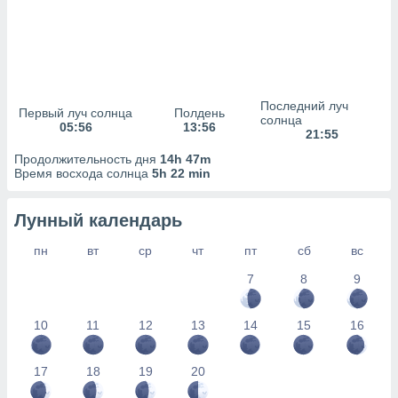
сервисов.
 наших 1199
неров
Последний луч
Первый луч солнца
Полдень
солнца
05:56
13:56
21:55
Продолжительность дня
14h 47m
Время восхода солнца
5h 22 min
Лунный календарь
пн
вт
ср
чт
пт
сб
вс
7
8
9
10
11
12
13
14
15
16
17
18
19
20