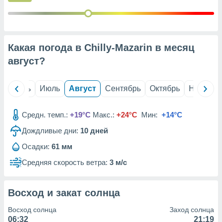
с помощью
или
данных из
чников,
и
Какая погода в Chilly-Mazarin в месяц
вование
август
?
ие
х данных
контента.
й
Июнь
Июль
Август
Сентябрь
Октябрь
Ноябрь
ные
и
Средн. темп.:
+19°C
Макс.:
+24°C
Мин:
+14°C
ция
м
Дождливые дни:
10
дней
я
Осадки:
61 мм
рованная
Средняя скорость ветра:
3 м/с
нтент,
е
сти рекламы
Восход и закат солнца
ие сведения
Восход солнца
Заход солнца
и и
06:32
21:19