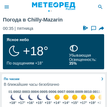
arin
Погода в Chilly-Mazarin
ие о
циальности
00:35
пятница
...
oda.com
)
Ясное небо
+18°
алами,
тировать
Убывающая
ество
Освещенность:
яемой
По ощущениям +18°
35%
. Вы можете
ступ к этому
используя
По часам
едующих
В ближайшие часы безоблачно
01:00
02:00
03:00
04:00
05:00
06:00
07:00
08:00
09:00
10:00
11:00
файлы
олучить
й доступ
+18°
+17°
+16°
+15°
+15°
+14°
+14°
+15°
+17°
+19°
+21°