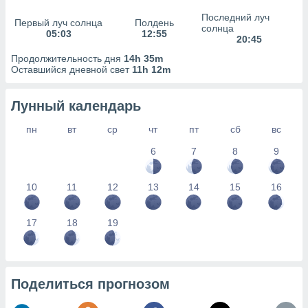
сервисов.
Последний луч
Первый луч солнца
Полдень
 наших 1199
солнца
05:03
12:55
неров
20:45
Продолжительность дня
14h 35m
Оставшийся дневной свет
11h 12m
Лунный календарь
пн
вт
ср
чт
пт
сб
вс
6
7
8
9
10
11
12
13
14
15
16
17
18
19
Поделиться прогнозом