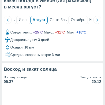
Какая погода в Ямное (Астраханская)
с помощью
или
в месяц
август
?
данных из
чников,
и
й
Июнь
Июль
Август
Сентябрь
Октябрь
Ноябрь
вование
ие
Средн. темп.:
+25°C
Макс.:
+31°C
Мин:
+18°C
х данных
Дождливые дни:
3
дней
контента.
Осадки:
16 мм
ные
и
Средняя скорость ветра:
3 м/с
ция
м
я
Восход и закат солнца
рованная
Восход солнца
Заход солнца
нтент,
05:37
20:12
е
сти рекламы
ие сведения
и и