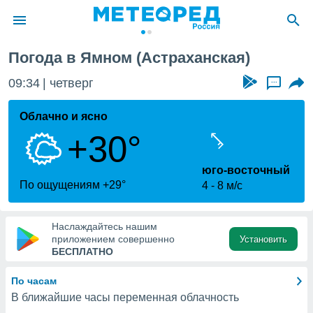
Погода в Ямном (Астраханская)
ие о
циальности
09:34
четверг
...
oda.com
)
Облачно и ясно
+30°
алами,
тировать
ество
юго-восточный
яемой
По ощущениям +29°
4
8 м/с
. Вы можете
ступ к этому
используя
Наслаждайтесь нашим
едующих
приложением совершенно
Установить
БЕСПЛАТНО
файлы
По часам
олучить
В ближайшие часы переменная облачность
й доступ