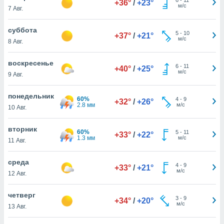
+36°
/
+23°
 и
м/с
7 Авг.
ть действия
я на веб-
суббота
же
5
-
10
+37°
/
+21°
м/с
пределенный
8 Авг.
обы
вам рекламу
воскресенье
6
-
11
+40°
/
+25°
зированный
м/с
9 Авг.
го основе.
айти
понедельник
ьную
60%
4
-
9
+32°
/
+26°
2.8 мм
м/с
10 Авг.
 в нашей
йлов cookie
ремя
вторник
60%
5
-
11
+33°
/
+22°
гласие,
1.3 мм
м/с
11 Авг.
опку
спользования
среда
 cookie
4
-
9
+33°
/
+21°
м/с
12 Авг.
нную в
и нашего
четверг
3
-
9
+34°
/
+20°
м/с
13 Авг.
ОГО ВЫ