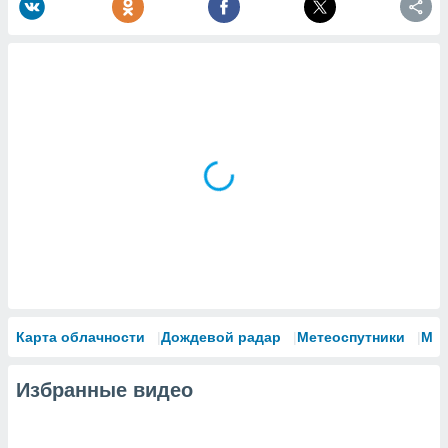
Карта облачности
Дождевой радар
Метеоспутники
Мо
Избранные видео