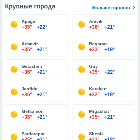
Крупные города
Больше городов
Apaga
Arevik
+35°
+22°
+36°
+21°
Armavir
Bagaran
+35°
+21°
+33°
+19°
Getashen
Guy
+36°
+21°
+35°
+22°
Janfida
Karakert
+36°
+21°
+32°
+19°
Metsamor
Mrgashat
+35°
+21°
+35°
+21°
Sardarapat
Shenik
+35°
+21°
+32°
+18°