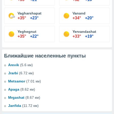
Vagharshapat
Vanand
+35°
+23°
+34°
+20°
Yeghegnut
Yervandashat
+35°
+22°
+33°
+19°
Ближайшие населенные пункты
Arevik
(5.6 км)
Jrarbi
(6.72 км)
Metsamor
(7.01 км)
Apaga
(8.62 км)
Mrgashat
(8.67 км)
Janfida
(11.72 км)