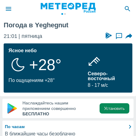
Погода в Yeghegnut
ие о
циальности
21:01
пятница
...
oda.com
)
Ясное небо
+28°
алами,
тировать
ество
Северо-
яемой
восточный
По ощущениям +28°
. Вы можете
8
17 м/с
ступ к этому
используя
едующих
Наслаждайтесь нашим
приложением совершенно
Установить
БЕСПЛАТНО
файлы
олучить
По часам
й доступ
В ближайшие часы безоблачно