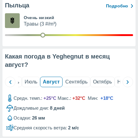
с помощью
Пыльца
Подробно
или
данных из
Очень низкий
чников,
Травы (3 #/m³)
и
вование
ие
х данных
контента.
Какая погода в Yeghegnut в месяц
ные
август
?
и
ция
м
й
Июнь
Июль
Август
Сентябрь
Октябрь
Ноябрь
я
рованная
Средн. темп.:
+25°C
Макс.:
+32°C
Мин:
+18°C
нтент,
Дождливые дни:
8
дней
е
сти рекламы
Осадки:
26 мм
ие сведения
Средняя скорость ветра:
2 м/с
и и