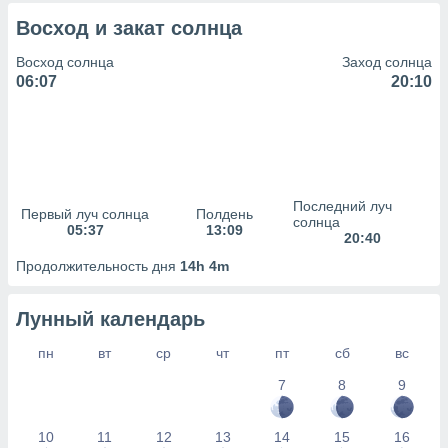
сервисов.
Восход и закат солнца
 наших 1199
неров
Восход солнца
Заход солнца
06:07
20:10
Последний луч
Первый луч солнца
Полдень
солнца
05:37
13:09
20:40
Продолжительность дня
14h 4m
Лунный календарь
пн
вт
ср
чт
пт
сб
вс
7
8
9
10
11
12
13
14
15
16