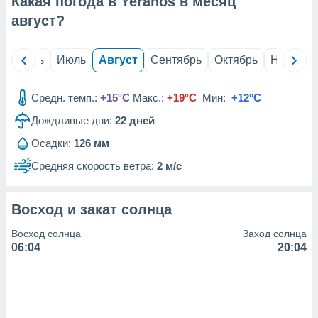
Какая погода в Yeranos в месяц
с помощью
или
август
?
данных из
чников,
и
й
Июнь
Июль
Август
Сентябрь
Октябрь
Ноябрь
вование
ие
Средн. темп.:
+15°C
Макс.:
+19°C
Мин:
+12°C
х данных
Дождливые дни:
22
дней
контента.
Осадки:
126 мм
ные
и
Средняя скорость ветра:
2 м/с
ция
м
я
Восход и закат солнца
рованная
Восход солнца
Заход солнца
нтент,
06:04
20:04
е
сти рекламы
ие сведения
и и