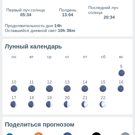
сервисов.
Последний луч
Первый луч солнца
Полдень
 наших 1199
солнца
05:34
13:04
неров
20:34
Продолжительность дня
14h
Оставшийся дневной свет
10h 36m
Лунный календарь
пн
вт
ср
чт
пт
сб
вс
9
10
11
12
13
14
15
16
17
18
19
20
21
22
Поделиться прогнозом