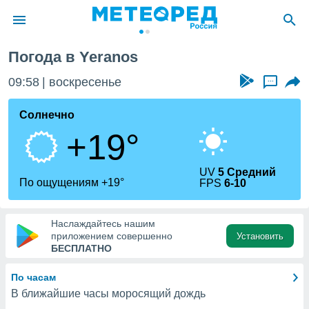
Погода в Yeranos
ие о
циальности
09:58
воскресенье
...
oda.com
)
Солнечно
+19°
алами,
тировать
ество
UV
5 Средний
яемой
По ощущениям +19°
FPS
6-10
. Вы можете
ступ к этому
используя
Наслаждайтесь нашим
едующих
приложением совершенно
Установить
БЕСПЛАТНО
файлы
По часам
олучить
В ближайшие часы моросящий дождь
й доступ