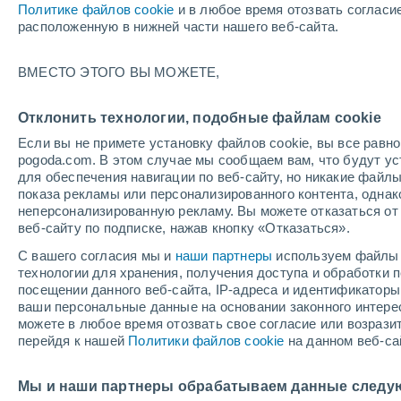
Политике файлов cookie
и в любое время отозвать согласи
+11°
расположенную в нижней части нашего веб-сайта.
30%
ВМЕСТО ЭТОГО ВЫ МОЖЕТЕ,
По ощущениям +11°
0.7 мм
Отклонить технологии, подобные файлам cookie
Если вы не примете установку файлов cookie, вы все рав
pogoda.com. В этом случае мы сообщаем вам, что будут у
Погода на 1 – 7 дней
Карта дождей
Дождевой р
для обеспечения навигации по веб-сайту, но никакие файлы
показа рекламы или персонализированного контента, одна
неперсонализированную рекламу. Вы можете отказаться от 
веб-сайту по подписке, нажав кнопку «Отказаться».
завтра
воскресенье
по
cегодня
С вашего согласия мы и
наши партнеры
используем файлы 
8 Авг.
9 Авг.
7 Авг.
технологии для хранения, получения доступа и обработки
посещении данного веб-сайта, IP-адреса и идентификатор
ваши персональные данные на основании законного интерес
можете в любое время отозвать свое согласие или возрази
30%
50%
перейдя к нашей
Политики файлов cookie
на данном веб-са
0.5 мм
1.3 мм
+23°
/
+9°
+19°
/
+11°
+
+18°
/
+9°
Мы и наши партнеры обрабатываем данные следу