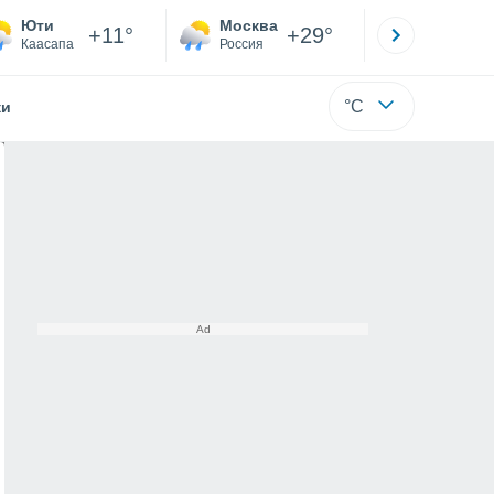
Юти
Москва
Санкт-
+11°
+29°
Каасапа
Россия
Са
°C
жи