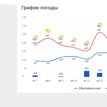
График погоды
+35
+30
+26°
+25
+23°
+20
+19°
+18°
+17°
+15°
+15
+14°
+12°
+10
+11°
+10°
+9°
+9°
5.1
+5
3.5
1.3
0.5
°C
пт
7
сб
8
вс
9
пн
10
вт
11
ср
12
Максимальная