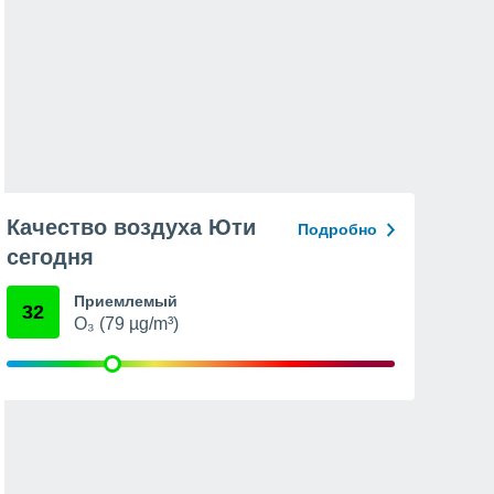
Качество воздуха Юти
Подробно
сегодня
Приемлемый
32
O₃ (79 µg/m³)