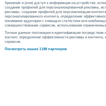
Хранение и (или) доступ к информации на устройстве, исп
5
-
9
м/с
6
-
10
м/с
6
-
11
м/с
создание профилей для персонализированной рекламы, ис
рекламы, создание профилей для персонализации контент
персонализированного контента, определение эффективнос
Погода в Юти cегодня
, 7 августа
понимание аудитории с помощью статистики или комбинаци
совершенствование сервисов, использование ограниченных
Небольшой дожд
30%
+11°
08:00
Точные данные геолокации и идентификация посредством с
0.7 мм
Ощущаемая т.
+11°
контент, определение эффективности рекламы и контента, 
сервисов.
Небольшой дожд
30%
+11°
09:00
Посмотреть наших 1199 партнеров
0.4 мм
Ощущаемая т.
+11°
Переменная обла
+12°
10:00
Ощущаемая т.
+12°
Переменная обла
+13°
11:00
Ощущаемая т.
+13°
Переменная обла
+14°
12:00
Ощущаемая т.
+14°