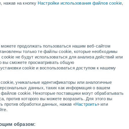
е, нажав на кнопку
Настройки использования файлов cookie
,
но можете продолжать пользоваться нашим веб-сайтом
становлены только те файлы cookie, которые необходимы
адар
Метеоспутники
Модели
 cookie не будут использоваться для анализа действий или
ко вы сможете просматривать общую
установки cookie и воспользоваться доступом к нашему
недельник
вторник
среда
четверг
cookie, уникальные идентификаторы или аналогичные
10 Авг.
11 Авг.
12 Авг.
13 Авг.
 персональных данных, таких как информация о вашем
ы файлов cookie. Некоторые поставщики могут обрабатывать
а, против которого вы можете возразить. Для этого вы
ть против обработки данных, нажав «
Настроить
» или
80%
80%
70%
йте.
5.1 мм
3.5 мм
5.2 мм
17°
/
+12°
+15°
/
+10°
+26°
/
+14°
+19°
/
+14°
ющим образом: