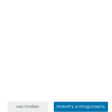
Лунный календарь
пн
вт
ср
чт
пт
сб
вс
7
8
9
10
11
12
13
14
15
16
17
18
19
20
НАСТРОЙКИ
ПРИНЯТЬ И ПРОДОЛЖИТЬ