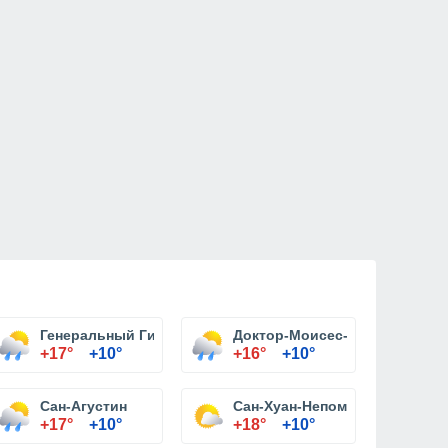
Генеральный Гигин Мориниго
Доктор-Моисес-Бертони
+17°
+10°
+16°
+10°
Сан-Агустин
Сан-Хуан-Непомусено
+17°
+10°
+18°
+10°