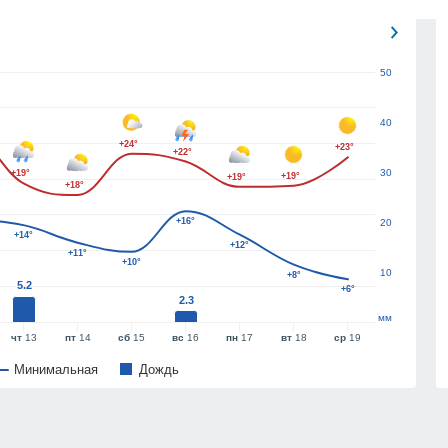
50
40
+24°
+23°
+22°
30
+19°
+19°
+19°
+18°
+16°
20
+14°
+12°
+11°
+10°
10
+8°
5.2
+6°
2.3
мм
чт
13
пт
14
сб
15
вс
16
пн
17
вт
18
ср
19
Минимальная
Дождь