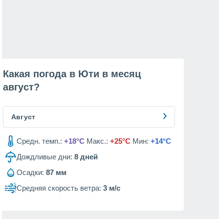
Какая погода в Юти в месяц
август
?
Август
Средн. темп.:
+18°C
Макс.:
+25°C
Мин:
+14°C
Дождливые дни:
8
дней
Осадки:
87 мм
Средняя скорость ветра:
3 м/с