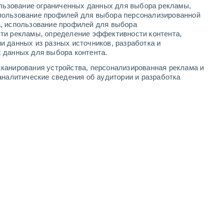
ользование ограниченных данных для выбора рекламы,
6
-
12
м/с
4
-
9
м/с
3
-
8
м/с
4
-
9
м/с
пользование профилей для выбора персонализированной
а, использование профилей для выбора
ти рекламы, определение эффективности контента,
и данных из разных источников, разработка и
 данных для выбора контента.
ь
южный
0 Низкий
канирования устройства, персонализированная реклама и
4
-
8 м/с
FPS:
нет
аналитические сведения об аудитории и разработка
ь
южный
1 Низкий
4
-
8 м/с
FPS:
нет
чность
южный
2 Низкий
5
-
11 м/с
FPS:
нет
чность
южный
3 Средний
4
-
10 м/с
FPS:
6-10
чность
южный
4 Средний
4
-
9 м/с
FPS:
6-10