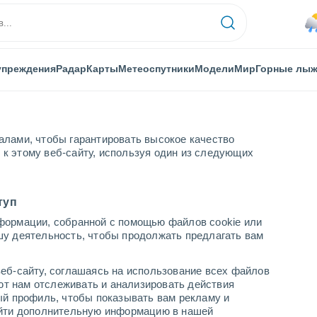
упреждения
Радар
Карты
Метеоспутники
Модели
Мир
Горные лы
алами, чтобы гарантировать высокое качество
к этому веб-сайту, используя один из следующих
и
туп
формации, собранной с помощью файлов cookie или
шу деятельность, чтобы продолжать предлагать вам
...
еб-сайту, соглашаясь на использование всех файлов
яют нам отслеживать и анализировать действия
По часам
ый профиль, чтобы показывать вам рекламу и
В ближайшие часы моросящий
найти дополнительную информацию в нашей
дождь