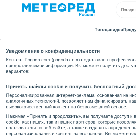
Погода
видео
Пред
Уведомление о конфиденциальности
Контент Pogoda.com (pogoda.com) подготовлен профессион
предоставляемой информации. Вы можете получить доступ 
вариантов:
Главная
Парагвай
Департамент Каасапа
Ют
Принять файлы cookie и получить бесплатный дос
Персонализированная интернет-реклама, основанная на ин
Погода в Юти
аналогичных технологий, позволяет нам финансировать на
высококачественный контент на безвозмездной основе.
07:38
пятница
Нажимая «Принять и продолжить», вы получаете доступ к в
cookie, как наших, так и наших партнеров, которые позвол
пользователя на веб-сайте, а также создавать определенн
Небольшой дождь
персонализированный контент на его основе. Вы можете 