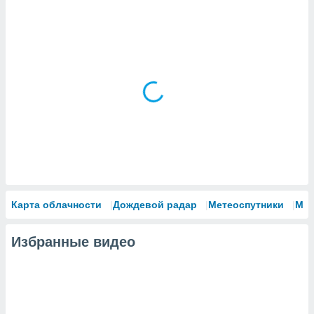
Карта облачности
Дождевой радар
Метеоспутники
Мо
Избранные видео