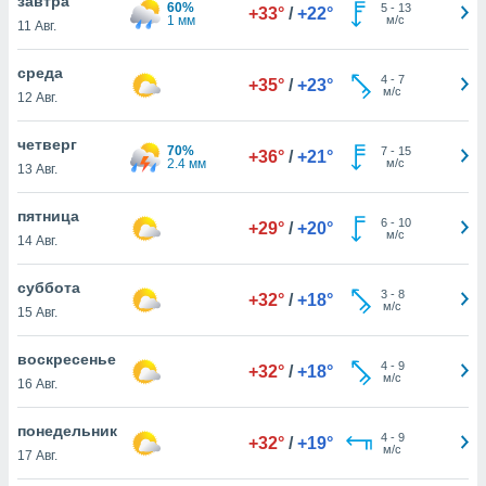
завтра
 и
60%
5
-
13
+33°
/
+22°
1 мм
м/с
11 Авг.
ть действия
я на веб-
же
среда
4
-
7
+35°
/
+23°
пределенный
м/с
12 Авг.
обы
вам рекламу
четверг
70%
зированный
7
-
15
+36°
/
+21°
2.4 мм
м/с
13 Авг.
го основе.
айти
ьную
пятница
6
-
10
+29°
/
+20°
 в нашей
м/с
14 Авг.
йлов cookie
ремя
суббота
3
-
8
гласие,
+32°
/
+18°
м/с
15 Авг.
опку
спользования
 cookie
воскресенье
4
-
9
+32°
/
+18°
нную в
м/с
16 Авг.
и нашего
понедельник
4
-
9
+32°
/
+19°
м/с
17 Авг.
ОГО ВЫ