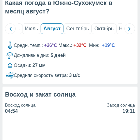
с помощью
Какая погода в Южно-Сухокумск в
или
месяц
август
?
данных из
чников,
и
й
Июнь
Июль
Август
Сентябрь
Октябрь
Ноябрь
вование
ие
Средн. темп.:
+26°C
Макс.:
+32°C
Мин:
+19°C
х данных
контента.
Дождливые дни:
5
дней
ные
Осадки:
27 мм
и
Средняя скорость ветра:
3 м/с
ция
м
я
Восход и закат солнца
рованная
Восход солнца
Заход солнца
нтент,
04:54
19:11
е
сти рекламы
ие сведения
и и