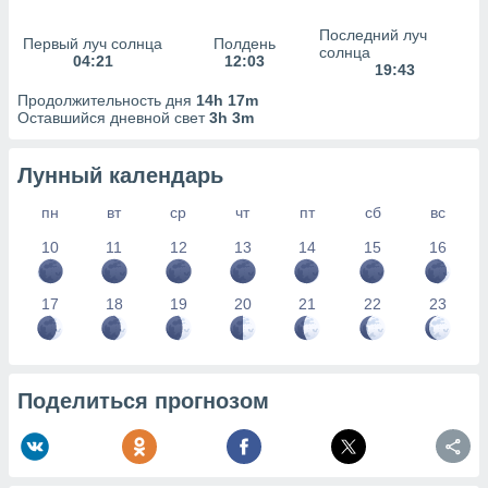
сервисов.
Последний луч
 наших 1199
Первый луч солнца
Полдень
солнца
неров
04:21
12:03
19:43
Продолжительность дня
14h 17m
Оставшийся дневной свет
3h 3m
Лунный календарь
пн
вт
ср
чт
пт
сб
вс
10
11
12
13
14
15
16
17
18
19
20
21
22
23
Поделиться прогнозом