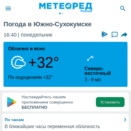
Погода в Южно-Сухокумске
ие о
циальности
16:40
понедельник
...
oda.com
)
Облачно и ясно
+32°
алами,
тировать
Северо-
ество
восточный
яемой
По ощущениям +32°
3
9 м/с
. Вы можете
ступ к этому
используя
едующих
Наслаждайтесь нашим
приложением совершенно
Установить
БЕСПЛАТНО
файлы
олучить
По часам
й доступ
В ближайшие часы переменная облачность