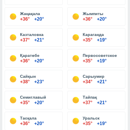
Жаңақала
Жымпиты
+36°
+20°
+36°
+20°
Казталовка
Караганда
+37°
+21°
+35°
+19°
Қаратөбе
Первосоветское
+36°
+20°
+35°
+19°
Сайқын
Сарыумир
+38°
+23°
+34°
+21°
Семиглавый
Тайпақ
+35°
+20°
+37°
+21°
Тасқала
Уральск
+36°
+20°
+35°
+19°