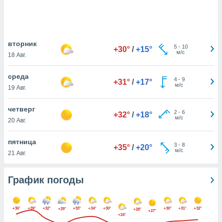
днако вы
сматривать
изированную
вторник
 можете
5
-
10
+30°
/
+15°
м/с
от установки
18 Авг.
ться
среда
4
-
9
+31°
/
+17°
нашему веб-
м/с
19 Авг.
дписке,
у
четверг
».
2
-
6
+32°
/
+18°
м/с
20 Авг.
гласия мы и
ры
пятница
 файлы
3
-
8
+35°
/
+20°
м/с
21 Авг.
кальные
торы или
 технологии
График погоды
я,
оступа и
ерсональных
+36°
+39°
+32°
+33°
+34°
+30°
+30°
+31°
+32°
+29°
их как
+28°
+27°
+24°
 о вашем