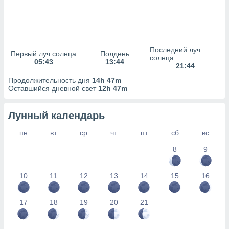
сервисов.
 наших 1199
неров
Последний луч
Первый луч солнца
Полдень
солнца
05:43
13:44
21:44
Продолжительность дня
14h 47m
Оставшийся дневной свет
12h 47m
Лунный календарь
пн
вт
ср
чт
пт
сб
вс
8
9
10
11
12
13
14
15
16
17
18
19
20
21