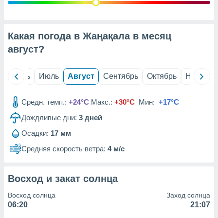
с помощью
или
данных из
чников,
Какая погода в Жаңақала в месяц
и
вование
август
?
ие
х данных
й
Июнь
Июль
Август
Сентябрь
Октябрь
Ноябрь
контента.
ные
Средн. темп.:
+24°C
Макс.:
+30°C
Мин:
+17°C
и
Дождливые дни:
3
дней
ция
м
Осадки:
17 мм
я
Средняя скорость ветра:
4 м/с
рованная
нтент,
е
Восход и закат солнца
сти рекламы
Восход солнца
Заход солнца
ие сведения
06:20
21:07
и и