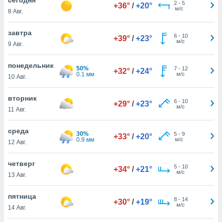
 и
2
-
5
+36°
/
+20°
м/с
8 Авг.
ть действия
я на веб-
же
завтра
6
-
10
+39°
/
+23°
пределенный
м/с
9 Авг.
обы
вам рекламу
понедельник
50%
7
-
12
зированный
+32°
/
+24°
0.1 мм
м/с
10 Авг.
го основе.
айти
ьную
вторник
6
-
10
+29°
/
+23°
 в нашей
м/с
11 Авг.
йлов cookie
ремя
среда
30%
5
-
9
гласие,
+33°
/
+20°
0.9 мм
м/с
12 Авг.
опку
спользования
четверг
 cookie
5
-
10
+34°
/
+21°
м/с
нную в
13 Авг.
и нашего
пятница
8
-
14
+30°
/
+19°
м/с
14 Авг.
ОГО ВЫ