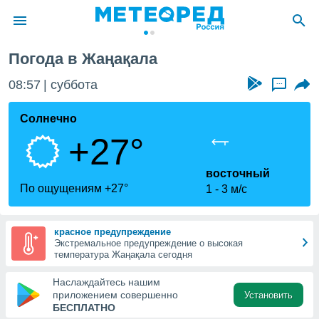
Погода в Жаңақала
ие о
циальности
08:57
суббота
...
oda.com
)
Солнечно
+27°
алами,
тировать
ество
восточный
яемой
По ощущениям +27°
1
3 м/с
. Вы можете
ступ к этому
используя
красное предупреждение
едующих
Экстремальное предупреждение о высокая
температура Жаңақала сегодня
файлы
Наслаждайтесь нашим
олучить
приложением совершенно
Установить
й доступ
БЕСПЛАТНО