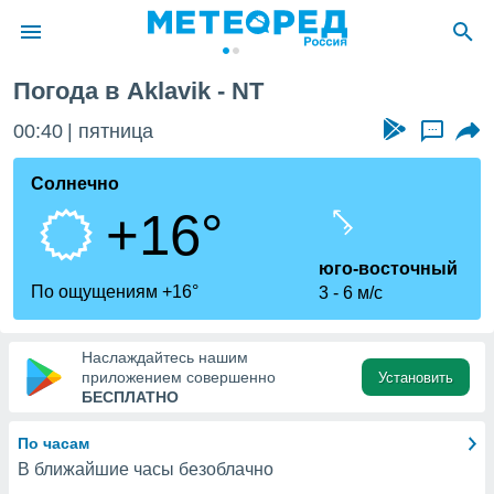
Погода в Aklavik - NT
ие о
циальности
00:40
пятница
...
oda.com
)
Солнечно
+16°
алами,
тировать
ество
юго-восточный
яемой
По ощущениям +16°
3
6 м/с
. Вы можете
ступ к этому
используя
Наслаждайтесь нашим
едующих
приложением совершенно
Установить
БЕСПЛАТНО
файлы
По часам
олучить
В ближайшие часы безоблачно
й доступ