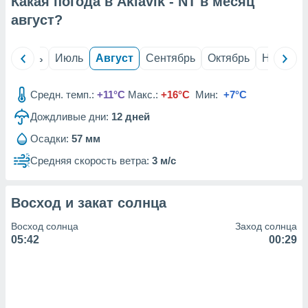
Какая погода в Aklavik - NT в месяц
с помощью
или
август
?
данных из
чников,
и
й
Июнь
Июль
Август
Сентябрь
Октябрь
Ноябрь
вование
ие
Средн. темп.:
+11°C
Макс.:
+16°C
Мин:
+7°C
х данных
Дождливые дни:
12
дней
контента.
Осадки:
57 мм
ные
и
Средняя скорость ветра:
3 м/с
ция
м
я
Восход и закат солнца
рованная
Восход солнца
Заход солнца
нтент,
05:42
00:29
е
сти рекламы
ие сведения
и и