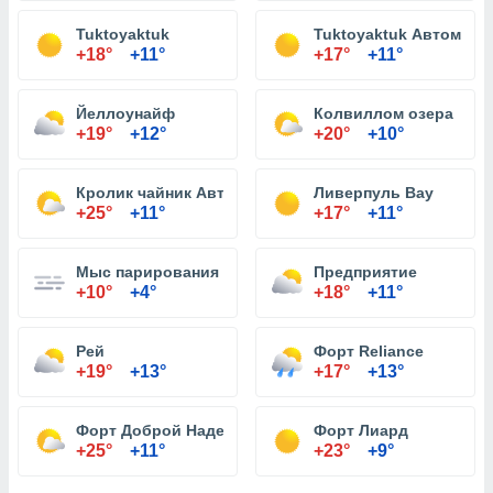
Tuktoyaktuk
Tuktoyaktuk Автомати
+18°
+11°
+17°
+11°
Йеллоунайф
Колвиллом озера
+19°
+12°
+20°
+10°
Кролик чайник Автоматизированная отчетность ста
Ливерпуль Bay
+25°
+11°
+17°
+11°
Мыс парирования
Предприятие
+10°
+4°
+18°
+11°
Рей
Форт Reliance
+19°
+13°
+17°
+13°
Форт Доброй Надежды
Форт Лиард
+25°
+11°
+23°
+9°