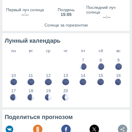
сервисов.
Последний луч
Первый луч солнца
Полдень
 наших 1199
солнца
--:--
15:05
неров
--:--
Солнце за горизонтом
Лунный календарь
пн
вт
ср
чт
пт
сб
вс
7
8
9
10
11
12
13
14
15
16
17
18
19
20
Поделиться прогнозом