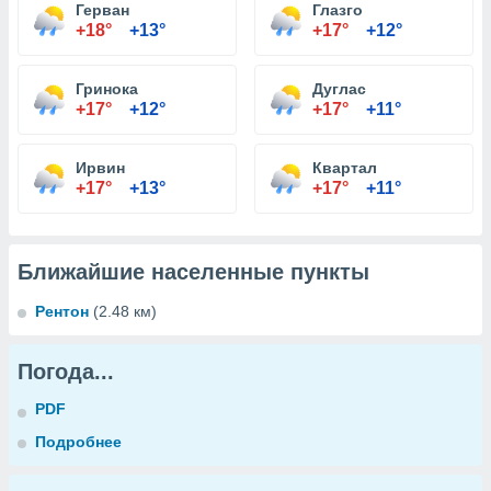
Герван
Глазго
+18°
+13°
+17°
+12°
Гринока
Дуглас
+17°
+12°
+17°
+11°
Ирвин
Квартал
+17°
+13°
+17°
+11°
Ближайшие населенные пункты
Рентон
(2.48 км)
Погода...
PDF
Подробнее