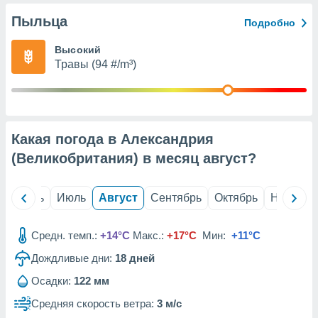
с помощью
или
Пыльца
Подробно
данных из
чников,
Высокий
и
Травы (94 #/m³)
вование
ие
х данных
контента.
Какая погода в Александрия
ные
(Великобритания) в месяц
август
?
и
ция
м
й
Июнь
Июль
Август
Сентябрь
Октябрь
Ноябрь
я
рованная
Средн. темп.:
+14°C
Макс.:
+17°C
Мин:
+11°C
нтент,
е
Дождливые дни:
18
дней
сти рекламы
Осадки:
122 мм
ие сведения
Средняя скорость ветра:
3 м/с
и и