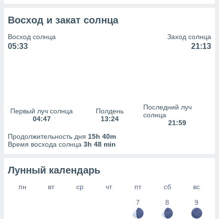
сервисов.
 наших 1199
Восход и закат солнца
неров
Восход солнца
Заход солнца
05:33
21:13
Последний луч
Первый луч солнца
Полдень
солнца
04:47
13:24
21:59
Продолжительность дня
15h 40m
Время восхода солнца
3h 48 min
Лунный календарь
пн
вт
ср
чт
пт
сб
вс
7
8
9