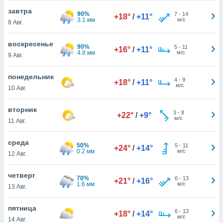
 и
завтра
ть действия
90%
7
-
14
+18°
/
+11°
3.1 мм
м/с
я на веб-
8 Авг.
же
пределенный
воскресенье
90%
5
-
11
+16°
/
+11°
обы
4.8 мм
м/с
9 Авг.
вам рекламу
зированный
понедельник
го основе.
4
-
9
+18°
/
+11°
м/с
10 Авг.
айти
ьную
 в нашей
вторник
3
-
8
+22°
/
+9°
йлов cookie
м/с
11 Авг.
ремя
гласие,
среда
опку
50%
5
-
11
+24°
/
+14°
0.2 мм
м/с
12 Авг.
спользования
 cookie
нную в
четверг
70%
6
-
13
+21°
/
+16°
и нашего
1.6 мм
м/с
13 Авг.
пятница
6
-
13
ОГО ВЫ
+18°
/
+14°
м/с
14 Авг.