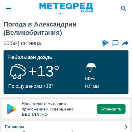
Погода в Александрии
ие о
(Великобритания)
циальности
oda.com
00:59
пятница
...
)
Небольшой дождь
алами,
тировать
+13°
ество
яемой
60%
. Вы можете
По ощущениям +13°
ступ к этому
0.5 мм
используя
едующих
Наслаждайтесь нашим
приложением совершенно
Установить
БЕСПЛАТНО
файлы
олучить
й доступ
По часам