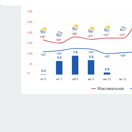
+35
+30
+25
+20
+18°
+17°
+17°
+17°
+16°
+15°
+15
7.8
+12°
+10
+11°
+11°
+10°
5.9
+10°
5.6
+5
0.9
0.2
°C
чт
6
пт
7
сб
8
вс
9
пн
10
вт
11
Максимальная