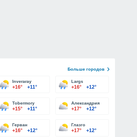
Больше городов
Inveraray
Largs
+16°
+11°
+16°
+12°
Tobermory
Александрия
+15°
+11°
+17°
+12°
Герван
Глазго
+16°
+12°
+17°
+12°