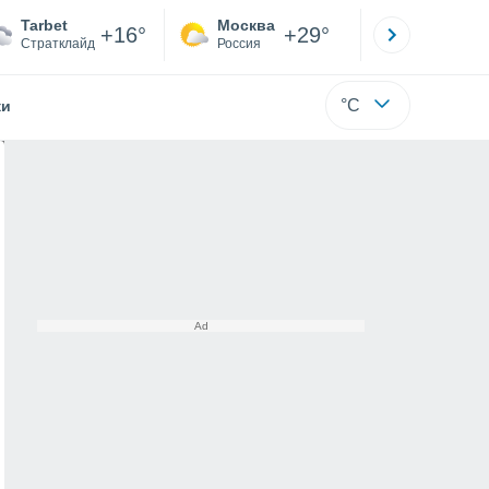
Tarbet
Москва
Санкт-
+16°
+29°
Стратклайд
Россия
Са
°C
жи