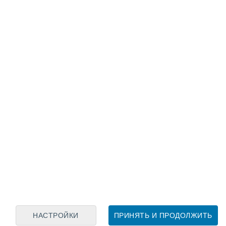
Лунный календарь
пн
вт
ср
чт
пт
сб
вс
6
7
8
9
10
11
12
13
14
15
16
17
18
19
НАСТРОЙКИ
ПРИНЯТЬ И ПРОДОЛЖИТЬ