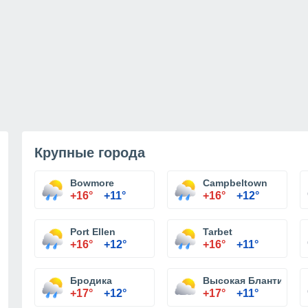
Крупные города
Bowmore
Campbeltown
+16°
+11°
+16°
+12°
Port Ellen
Tarbet
+16°
+12°
+16°
+11°
Бродика
Высокая Блантире
+17°
+12°
+17°
+11°