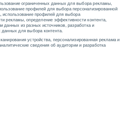
ользование ограниченных данных для выбора рекламы,
-
13
м/с
4
-
11
м/с
3
-
6
м/с
3
-
10
м/с
пользование профилей для выбора персонализированной
а, использование профилей для выбора
ти рекламы, определение эффективности контента,
и данных из разных источников, разработка и
 данных для выбора контента.
чность
северо-западный
3 Средний
канирования устройства, персонализированная реклама и
°
4
-
10 м/с
FPS:
6-10
аналитические сведения об аудитории и разработка
западный
2 Низкий
°
4
-
10 м/с
FPS:
нет
западный
2 Низкий
°
4
-
10 м/с
FPS:
нет
западный
2 Низкий
°
4
-
9 м/с
FPS:
нет
западный
1 Низкий
°
4
-
9 м/с
FPS:
нет