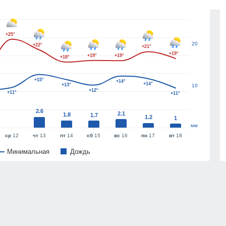
30
+25°
20
+22°
+21°
+19°
+19°
+19°
+18°
+15°
+14°
+14°
+13°
10
+12°
+11°
+11°
2.6
2.1
1.8
1.7
1.2
1
мм
ср
12
чт
13
пт
14
сб
15
вс
16
пн
17
вт
18
Минимальная
Дождь