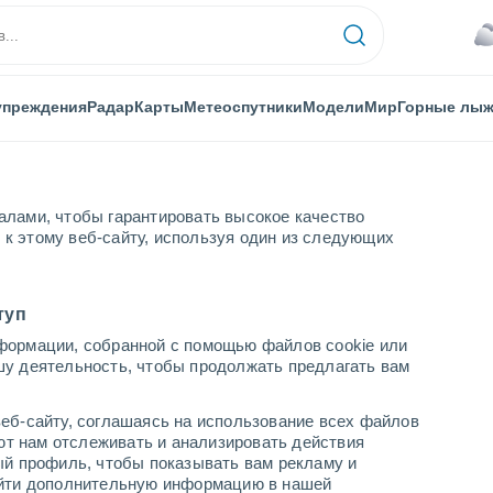
упреждения
Радар
Карты
Метеоспутники
Модели
Мир
Горные лы
алами, чтобы гарантировать высокое качество
к этому веб-сайту, используя один из следующих
туп
формации, собранной с помощью файлов cookie или
шу деятельность, чтобы продолжать предлагать вам
...
еб-сайту, соглашаясь на использование всех файлов
яют нам отслеживать и анализировать действия
По часам
ый профиль, чтобы показывать вам рекламу и
В ближайшие часы пасмурно
найти дополнительную информацию в нашей