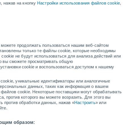
е, нажав на кнопку
Настройки использования файлов cookie
,
й
но можете продолжать пользоваться нашим веб-сайтом
становлены только те файлы cookie, которые необходимы
адар
Метеоспутники
Модели
 cookie не будут использоваться для анализа действий или
ко вы сможете просматривать общую
установки cookie и воспользоваться доступом к нашему
кресенье
понедельник
вторник
среда
cookie, уникальные идентификаторы или аналогичные
9 Авг.
10 Авг.
11 Авг.
12 Авг.
 персональных данных, таких как информация о вашем
ы файлов cookie. Некоторые поставщики могут обрабатывать
а, против которого вы можете возразить. Для этого вы
ть против обработки данных, нажав «
Настроить
» или
90%
60%
йте.
5.9 мм
0.9 мм
7°
/
+12°
+17°
/
+10°
+17°
/
+10°
+25°
/
+11°
ющим образом: