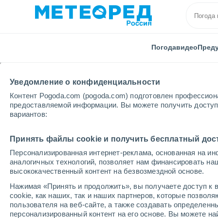
Погода
видео
Пред
Уведомление о конфиденциальности
Контент Pogoda.com (pogoda.com) подготовлен профессион
предоставляемой информации. Вы можете получить доступ 
вариантов:
Главная
Великобритания
Стратклайд
Tarbet
Принять файлы cookie и получить бесплатный дос
Персонализированная интернет-реклама, основанная на ин
Погода в Tarbet
аналогичных технологий, позволяет нам финансировать на
высококачественный контент на безвозмездной основе.
13:04
четверг
Нажимая «Принять и продолжить», вы получаете доступ к в
cookie, как наших, так и наших партнеров, которые позвол
пользователя на веб-сайте, а также создавать определенн
Переменная облачность
персонализированный контент на его основе. Вы можете 