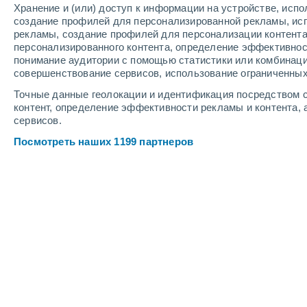
Хранение и (или) доступ к информации на устройстве, исп
4
-
12
м/с
6
-
15
м/с
5
5
-
14
м/с
создание профилей для персонализированной рекламы, ис
рекламы, создание профилей для персонализации контент
персонализированного контента, определение эффективнос
Погода в Tarbet cегодня
, 6 августа
понимание аудитории с помощью статистики или комбинаци
совершенствование сервисов, использование ограниченных
Переменная обла
+16°
13:00
Точные данные геолокации и идентификация посредством с
Ощущаемая т.
+16
контент, определение эффективности рекламы и контента, 
сервисов.
Пасмурно
+16°
14:00
Посмотреть наших 1199 партнеров
Ощущаемая т.
+16
Пасмурно
+16°
15:00
Ощущаемая т.
+16
Пасмурно
+16°
16:00
Ощущаемая т.
+16
Пасмурно
+16°
17:00
Ощущаемая т.
+16