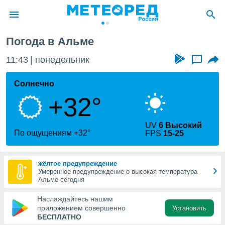
Погода в Альме
ие о
циальности
11:43
понедельник
...
oda.com
)
Солнечно
+32°
алами,
тировать
ество
UV
6 Высокий
яемой
По ощущениям +32°
FPS
15-25
. Вы можете
ступ к этому
используя
жёлтое предупреждение
едующих
Умеренное предупреждение о высокая температура
Альме сегодня
файлы
Наслаждайтесь нашим
олучить
приложением совершенно
Установить
й доступ
БЕСПЛАТНО