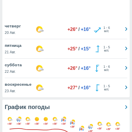
днако вы
сматривать
изированную
четверг
 можете
1
-
6
+26°
/
+16°
м/с
от установки
20 Авг.
ться
пятница
1
-
5
+25°
/
+15°
нашему веб-
м/с
21 Авг.
дписке,
у
суббота
».
1
-
6
+26°
/
+16°
м/с
22 Авг.
гласия мы и
ры
воскресенье
 файлы
1
-
5
+27°
/
+16°
м/с
23 Авг.
кальные
торы или
 технологии
График погоды
я,
оступа и
ерсональных
+35°
+36°
+35°
+35°
+34°
+35°
+34°
их как
+28°
+26°
+26°
+25°
 о вашем
+23°