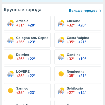
Крупные города
Больше городов
Ardesio
Clusone
+31°
+20°
+32°
+20°
Cologno аль Серио
Costa Volpino
+36°
+23°
+35°
+21°
Dalmine
Gandino
+36°
+22°
+32°
+19°
LOVERE
Nembrotha
+35°
+22°
+35°
+21°
Sarnico
Schilpario
+35°
+23°
+27°
+14°