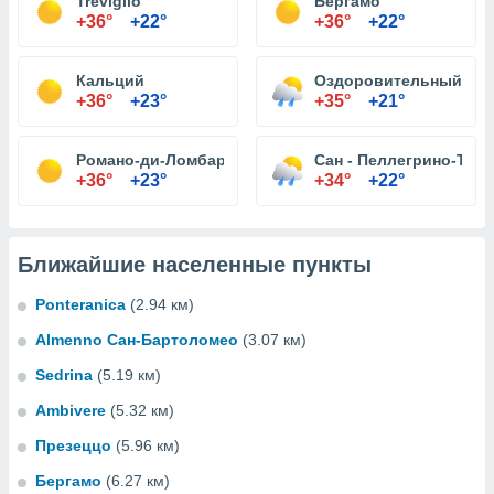
Treviglio
Бергамо
+36°
+22°
+36°
+22°
Кальций
Оздоровительный Tre
+36°
+23°
+35°
+21°
Романо-ди-Ломбардия
Сан - Пеллегрино-Тер
+36°
+23°
+34°
+22°
Ближайшие населенные пункты
Ponteranica
(2.94 км)
Almenno Сан-Бартоломео
(3.07 км)
Sedrina
(5.19 км)
Ambivere
(5.32 км)
Презеццо
(5.96 км)
Бергамо
(6.27 км)