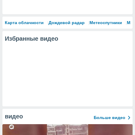
Карта облачности
Дождевой радар
Метеоспутники
Мо
Избранные видео
видео
Больше видео