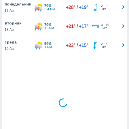
понедельник
70%
2
-
9
+28°
/
+19°
5.4 мм
м/с
17 Авг.
и,
 файлам
вторник
70%
3
-
10
+21°
/
+17°
15 мм
м/с
18 Авг.
примете
айлов
среда
50%
2
-
6
+23°
/
+15°
се равно
1 мм
м/с
19 Авг.
должать
ся нашим
pogoda.com.
ае мы
м, что
овлены
айлы cookie,
обходимы
ения
 веб-сайту,
файлы cookie
пользоваться
 действий
рекламы или
рованного