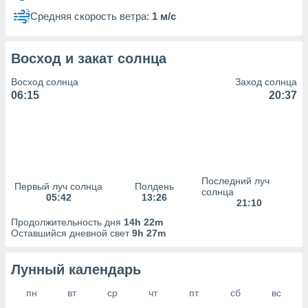
сервисов.
Средняя скорость ветра:
1 м/с
 наших 1199
неров
Восход и закат солнца
Восход солнца
Заход солнца
06:15
20:37
Последний луч
Первый луч солнца
Полдень
солнца
05:42
13:26
21:10
Продолжительность дня
14h 22m
Оставшийся дневной свет
9h 27m
Лунный календарь
пн
вт
ср
чт
пт
сб
вс