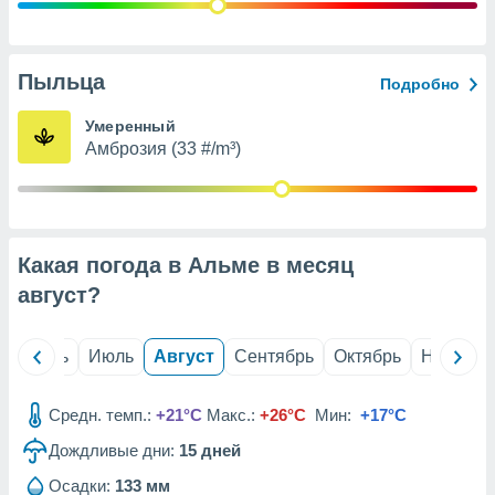
с помощью
или
данных из
чников,
Пыльца
Подробно
и
вование
Умеренный
Амброзия (33 #/m³)
ие
х данных
контента.
ные
и
Какая погода в Альме в месяц
ция
м
август
?
я
рованная
й
Июнь
Июль
Август
Сентябрь
Октябрь
Ноябрь
нтент,
е
сти рекламы
Средн. темп.:
+21°C
Макс.:
+26°C
Мин:
+17°C
Дождливые дни:
15
дней
ие сведения
и и
Осадки:
133 мм