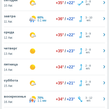
 и
2
-
8
+35°
/
+22°
м/с
10 Авг.
ть действия
я на веб-
же
завтра
60%
3
-
10
+36°
/
+22°
пределенный
0.1 мм
м/с
11 Авг.
обы
вам рекламу
среда
3
-
9
зированный
+35°
/
+22°
м/с
12 Авг.
го основе.
айти
ьную
четверг
2
-
8
+35°
/
+23°
 в нашей
м/с
13 Авг.
йлов cookie
ремя
пятница
2
-
8
гласие,
+34°
/
+22°
м/с
14 Авг.
опку
спользования
суббота
 cookie
2
-
8
+35°
/
+21°
м/с
нную в
15 Авг.
и нашего
воскресенье
70%
3
-
12
+34°
/
+23°
1.1 мм
м/с
16 Авг.
ОГО ВЫ