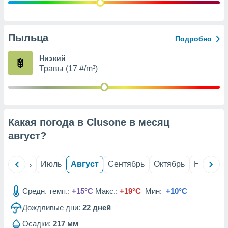
с помощью
или
данных из
чников,
Пыльца
Подробно
и
вование
Низкий
Травы (17 #/m³)
ие
х данных
контента.
ные
и
Какая погода в Clusone в месяц
ция
м
август
?
я
рованная
й
Июнь
Июль
Август
Сентябрь
Октябрь
Ноябрь
нтент,
е
сти рекламы
Средн. темп.:
+15°C
Макс.:
+19°C
Мин:
+10°C
Дождливые дни:
22
дней
ие сведения
и и
Осадки:
217 мм