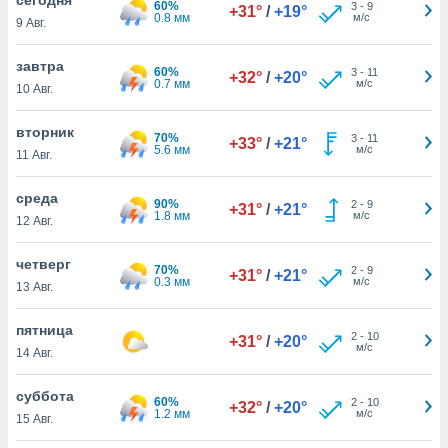
60%
 и
3
-
9
+31°
/
+19°
0.8 мм
м/с
9 Авг.
ть действия
я на веб-
же
завтра
60%
3
-
11
+32°
/
+20°
пределенный
0.7 мм
м/с
10 Авг.
обы
вам рекламу
вторник
70%
3
-
11
зированный
+33°
/
+21°
5.6 мм
м/с
11 Авг.
го основе.
айти
ьную
среда
90%
2
-
9
+31°
/
+21°
 в нашей
1.8 мм
м/с
12 Авг.
йлов cookie
ремя
четверг
70%
2
-
9
гласие,
+31°
/
+21°
0.3 мм
м/с
13 Авг.
опку
спользования
пятница
 cookie
2
-
10
+31°
/
+20°
м/с
нную в
14 Авг.
и нашего
суббота
60%
2
-
10
+32°
/
+20°
1.2 мм
м/с
15 Авг.
ОГО ВЫ