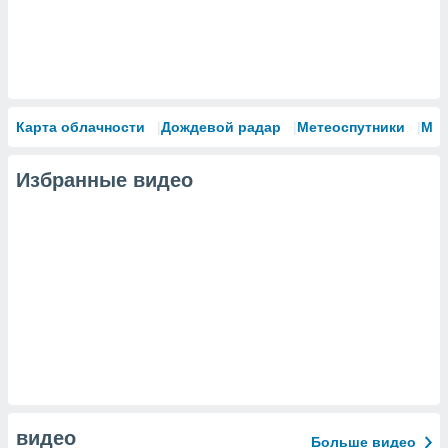
Карта облачности
Дождевой радар
Метеоспутники
Мо
Избранные видео
видео
Больше видео