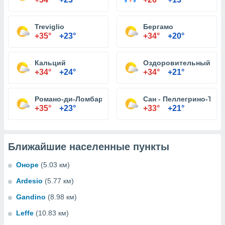
Treviglio
Бергамо
+35°
+23°
+34°
+20°
Кальций
Оздоровительный Tre
+34°
+24°
+34°
+21°
Романо-ди-Ломбардия
Сан - Пеллегрино-Тер
+35°
+23°
+33°
+21°
Ближайшие населенные пункты
Оноре
(5.03 км)
Ardesio
(5.77 км)
Gandino
(8.98 км)
Leffe
(10.83 км)