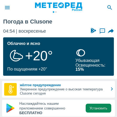
Погода в Clusone
ие о
циальности
04:54
воскресенье
...
oda.com
)
Облачно и ясно
+20°
алами,
тировать
Убывающая
ество
Освещенность:
яемой
По ощущениям +20°
15%
. Вы можете
ступ к этому
используя
жёлтое предупреждение
едующих
Умеренное предупреждение о высокая температура
Clusone сегодня
файлы
Наслаждайтесь нашим
олучить
приложением совершенно
Установить
й доступ
БЕСПЛАТНО