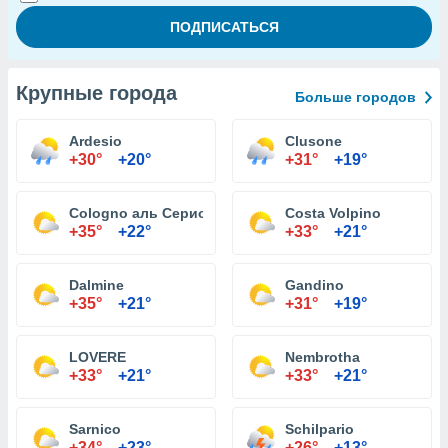
Крупные города
Больше городов
Ardesio
Clusone
+30°
+20°
+31°
+19°
Cologno аль Серио
Costa Volpino
+35°
+22°
+33°
+21°
Dalmine
Gandino
+35°
+21°
+31°
+19°
LOVERE
Nembrotha
+33°
+21°
+33°
+21°
Sarnico
Schilpario
+34°
+23°
+26°
+13°