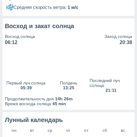
сервисов.
Средняя скорость ветра:
1 м/с
 наших 1199
неров
Восход и закат солнца
Восход солнца
Заход солнца
06:12
20:38
Последний луч
Первый луч солнца
Полдень
солнца
05:39
13:25
21:11
Продолжительность дня
14h 26m
Время восхода солнца
45 min
Лунный календарь
пн
вт
ср
чт
пт
сб
вс