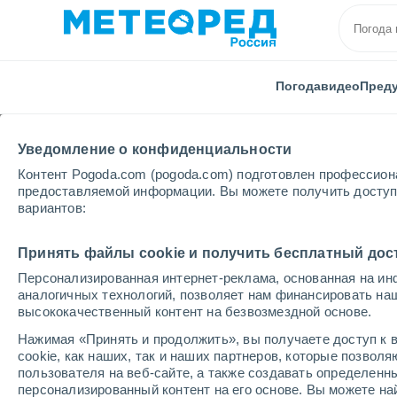
Погода
видео
Пред
Уведомление о конфиденциальности
Контент Pogoda.com (pogoda.com) подготовлен профессион
предоставляемой информации. Вы можете получить доступ 
вариантов:
Главная
Италия
Провинция Бергамо
Сан - П
Принять файлы cookie и получить бесплатный дос
Персонализированная интернет-реклама, основанная на ин
Погода в Сан - Пелле
аналогичных технологий, позволяет нам финансировать на
высококачественный контент на безвозмездной основе.
05:21
пятница
Нажимая «Принять и продолжить», вы получаете доступ к в
cookie, как наших, так и наших партнеров, которые позвол
пользователя на веб-сайте, а также создавать определенн
Ясное небо
персонализированный контент на его основе. Вы можете 