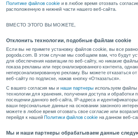
Политике файлов cookie
и в любое время отозвать согласи
+24°
расположенную в нижней части нашего веб-сайта.
Убывающ
ВМЕСТО ЭТОГО ВЫ МОЖЕТЕ,
Освещенн
По ощущениям +25°
35%
Отклонить технологии, подобные файлам cookie
Если вы не примете установку файлов cookie, вы все рав
pogoda.com. В этом случае мы сообщаем вам, что будут у
Погода на 1 – 7 дней
Карта температур
Дождево
для обеспечения навигации по веб-сайту, но никакие файлы
показа рекламы или персонализированного контента, одна
неперсонализированную рекламу. Вы можете отказаться от 
веб-сайту по подписке, нажав кнопку «Отказаться».
завтра
воскресенье
по
cегодня
С вашего согласия мы и
наши партнеры
используем файлы 
8 Авг.
9 Авг.
7 Авг.
технологии для хранения, получения доступа и обработки
посещении данного веб-сайта, IP-адреса и идентификатор
ваши персональные данные на основании законного интерес
можете в любое время отозвать свое согласие или возрази
60%
60%
80%
перейдя к нашей
Политики файлов cookie
на данном веб-са
1.4 мм
1.4 мм
5.1 мм
+32°
/
+20°
+33°
/
+21°
+
+32°
/
+23°
Мы и наши партнеры обрабатываем данные следу