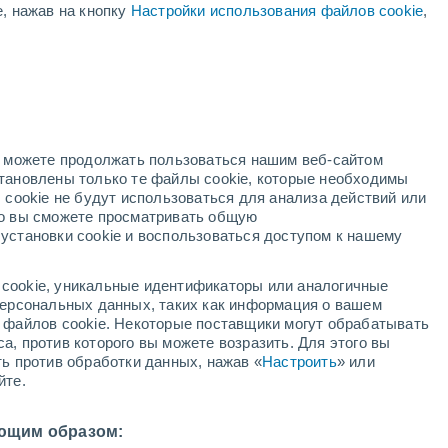
е, нажав на кнопку
Настройки использования файлов cookie
,
ая
ость:
но можете продолжать пользоваться нашим веб-сайтом
становлены только те файлы cookie, которые необходимы
й радар
Метеоспутники
Модели
 cookie не будут использоваться для анализа действий или
ко вы сможете просматривать общую
установки cookie и воспользоваться доступом к нашему
недельник
вторник
среда
четверг
cookie, уникальные идентификаторы или аналогичные
10 Авг.
11 Авг.
12 Авг.
13 Авг.
 персональных данных, таких как информация о вашем
ы файлов cookie. Некоторые поставщики могут обрабатывать
а, против которого вы можете возразить. Для этого вы
ть против обработки данных, нажав «
Настроить
» или
80%
70%
50%
йте.
0.4 мм
1.1 мм
0.2 мм
34°
/
+21°
+35°
/
+22°
+35°
/
+22°
+35°
/
+23°
ющим образом: