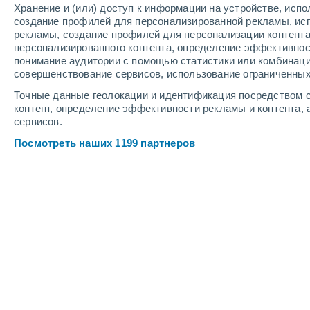
Хранение и (или) доступ к информации на устройстве, исп
2
-
7
м/с
3
-
8
м/с
3
-
10
м/с
создание профилей для персонализированной рекламы, ис
рекламы, создание профилей для персонализации контент
персонализированного контента, определение эффективнос
Погода в Сан - Пеллегрино-Терме c
понимание аудитории с помощью статистики или комбинаци
совершенствование сервисов, использование ограниченных
Ясное небо
+24°
05:00
Точные данные геолокации и идентификация посредством с
Ощущаемая т.
+25°
контент, определение эффективности рекламы и контента, 
сервисов.
Облачно и ясно
+23°
06:00
Посмотреть наших 1199 партнеров
Ощущаемая т.
+25°
Небольшой дожд
30%
+27°
08:00
0.1 мм
Ощущаемая т.
+28°
Буря
60%
+25°
11:00
2.8 мм
Ощущаемая т.
+26°
Буря
60%
+29°
14:00
1.7 мм
Ощущаемая т.
+30°