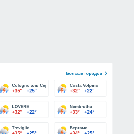
Больше городов
Cologno аль Серио
Costa Volpino
+35°
+25°
+32°
+22°
LOVERE
Nembrotha
+32°
+22°
+33°
+24°
Treviglio
Бергамо
+35°
+25°
+34°
+25°