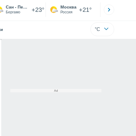
Сан - Пеллегрино-Терме
Москва
Санкт-
+23°
+21°
Бергамо
Россия
Са
°C
жи