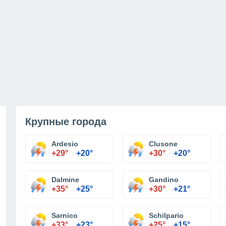
Крупные города
Ardesio
Clusone
+29°
+20°
+30°
+20°
Dalmine
Gandino
+35°
+25°
+30°
+21°
Sarnico
Schilpario
+33°
+23°
+25°
+15°