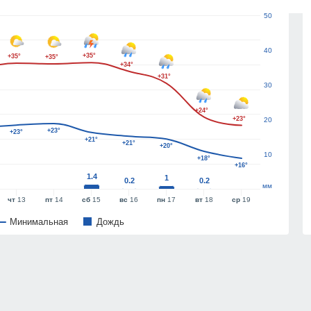
50
40
+35°
+35°
+35°
+34°
+31°
30
+24°
+23°
20
+23°
+23°
+21°
+21°
+20°
10
+18°
+16°
1.4
1
0.2
0.2
мм
чт
13
пт
14
сб
15
вс
16
пн
17
вт
18
ср
19
Минимальная
Дождь