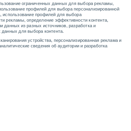
ользование ограниченных данных для выбора рекламы,
3
-
9
м/с
3
-
8
м/с
2
-
7
м/с
2
-
8
м/с
пользование профилей для выбора персонализированной
а, использование профилей для выбора
ти рекламы, определение эффективности контента,
егодня
, 7 августа
и данных из разных источников, разработка и
 данных для выбора контента.
Северный
0 Низкий
канирования устройства, персонализированная реклама и
2
-
5 м/с
FPS:
нет
аналитические сведения об аудитории и разработка
Северный
0 Низкий
3
-
6 м/с
FPS:
нет
ь
Северный
1 Низкий
3
-
7 м/с
FPS:
нет
Северный
5 Средний
3
-
10 м/с
FPS:
6-10
Северный
6 Высокий
3
-
8 м/с
FPS:
15-25