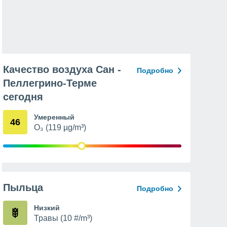
Качество воздуха Сан -
Подробно
Пеллегрино-Терме
сегодня
Умеренный
46
O₃ (119 µg/m³)
Пыльца
Подробно
Низкий
Травы (10 #/m³)