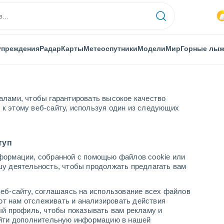
упреждения
Радар
Карты
Метеоспутники
Модели
Мир
Горные лы
алами, чтобы гарантировать высокое качество
к этому веб-сайту, используя один из следующих
еллегрино-Терме
туп
формации, собранной с помощью файлов cookie или
грино-Терме
шу деятельность, чтобы продолжать предлагать вам
...
еб-сайту, соглашаясь на использование всех файлов
яют нам отслеживать и анализировать действия
По часам
ый профиль, чтобы показывать вам рекламу и
В ближайшие часы вероятность
найти дополнительную информацию в нашей
грозы