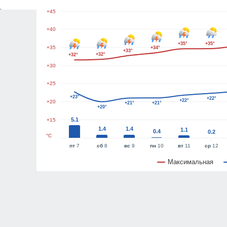
+45
+40
+35°
+35°
+35
+34°
+33°
+32°
+32°
+30
+25
+23°
+22°
+22°
+20
+21°
+21°
+20°
5.1
+15
1.4
1.4
1.1
0.4
0.2
°C
пт
7
сб
8
вс
9
пн
10
вт
11
ср
12
Максимальная