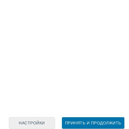
Лунный календарь
пн
вт
ср
чт
пт
сб
вс
7
8
9
10
11
12
13
14
15
16
17
18
19
20
НАСТРОЙКИ
ПРИНЯТЬ И ПРОДОЛЖИТЬ