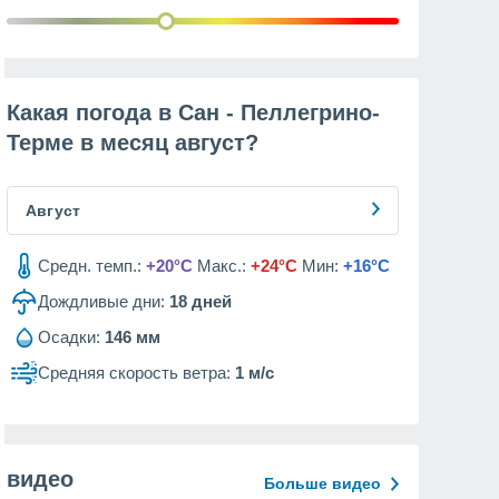
Какая погода в Сан - Пеллегрино-
Терме в месяц
август
?
Август
Средн. темп.:
+20°C
Макс.:
+24°C
Мин:
+16°C
Дождливые дни:
18
дней
Осадки:
146 мм
Средняя скорость ветра:
1 м/с
видео
Больше видео