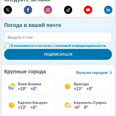
Погода в вашей почте
Я ознакомился и согласен с политикой конфиденциальности.
Крупные города
Больше городов
Баия-Бланка
Брагадо
+10°
+2°
+13°
+3°
Карлос-Касарес
Коронель-Суарес
+13°
+2°
+9°
0°