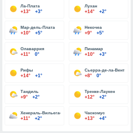
Ла-Плата
Лухан
+13°
+3°
+14°
+2°
Мар-дель-Плата
Некочеа
+10°
+5°
+9°
+5°
Олаваррия
Пинамар
+11°
0°
+10°
+3°
Рифы
Сьерра-де-ла-Вентана
+14°
+1°
+8°
0°
Тандиль
Тренке-Лаукен
+9°
+2°
+12°
+2°
Хенераль-Вильегас
Часкомус
+11°
+2°
+13°
+4°