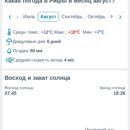
Какая погода в Рифы в месяц
август
?
с помощью
или
данных из
й
Июнь
Июль
Август
Сентябрь
Октябрь
Ноябрь
чников,
и
вование
Средн. темп.:
+12°C
Макс.:
+18°C
Мин:
+7°C
ие
Дождливые дни:
6
дней
х данных
контента.
Осадки:
60 мм
ные
Средняя скорость ветра:
4 м/с
и
ция
м
Восход и закат солнца
я
Восход солнца
Заход солнца
рованная
07:45
18:26
нтент,
е
сти рекламы
ие сведения
и и
Последний луч