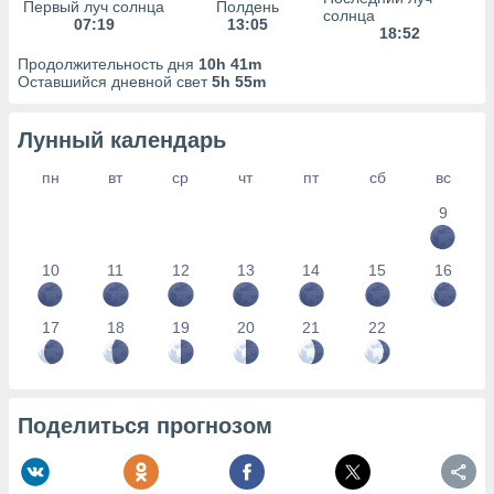
сервисов.
Первый луч солнца
Полдень
солнца
07:19
13:05
18:52
 наших 1199
неров
Продолжительность дня
10h 41m
Оставшийся дневной свет
5h 55m
Лунный календарь
пн
вт
ср
чт
пт
сб
вс
9
10
11
12
13
14
15
16
17
18
19
20
21
22
Поделиться прогнозом