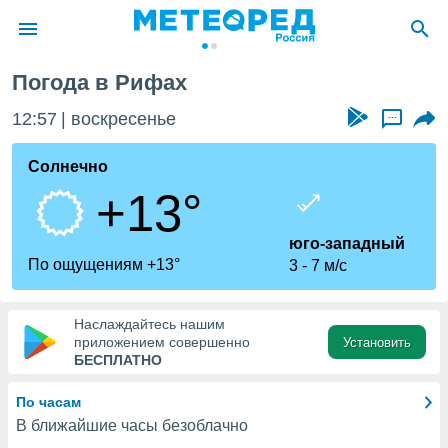
Погода в Рифах
ие о
циальности
12:57
воскресенье
...
oda.com
)
Солнечно
+13°
алами,
тировать
ество
юго-западный
яемой
По ощущениям +13°
3
7 м/с
. Вы можете
ступ к этому
используя
Наслаждайтесь нашим
едующих
приложением совершенно
Установить
БЕСПЛАТНО
файлы
По часам
олучить
В ближайшие часы безоблачно
й доступ