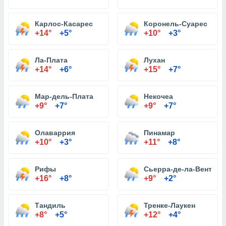
Карлос-Касарес
Коронель-Суарес
+14°
+5°
+10°
+3°
Ла-Плата
Лухан
+14°
+6°
+15°
+7°
Мар-дель-Плата
Некочеа
+9°
+7°
+9°
+7°
Олаваррия
Пинамар
+10°
+3°
+11°
+8°
Рифы
Сьерра-де-ла-Вентана
+16°
+8°
+9°
+2°
Тандиль
Тренке-Лаукен
+8°
+5°
+12°
+4°