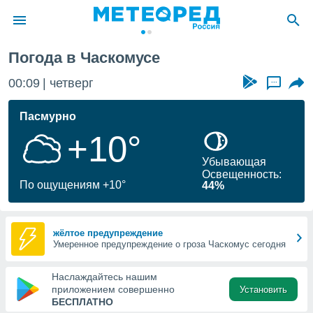
Погода в Часкомусе
ие о
циальности
00:09
четверг
...
oda.com
)
Пасмурно
+10°
алами,
тировать
Убывающая
ество
Освещенность:
яемой
По ощущениям +10°
44%
. Вы можете
ступ к этому
используя
едующих
жёлтое предупреждение
Умеренное предупреждение о гроза Часкомус сегодня
файлы
Наслаждайтесь нашим
олучить
приложением совершенно
Установить
й доступ
БЕСПЛАТНО