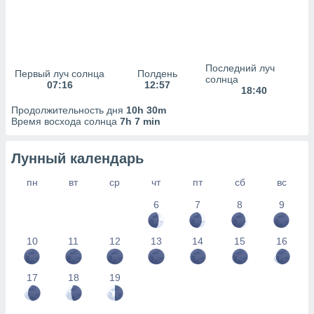
сервисов.
 наших 1199
неров
Последний луч
Первый луч солнца
Полдень
солнца
07:16
12:57
18:40
Продолжительность дня
10h 30m
Время восхода солнца
7h 7 min
Лунный календарь
пн
вт
ср
чт
пт
сб
вс
6
7
8
9
10
11
12
13
14
15
16
17
18
19