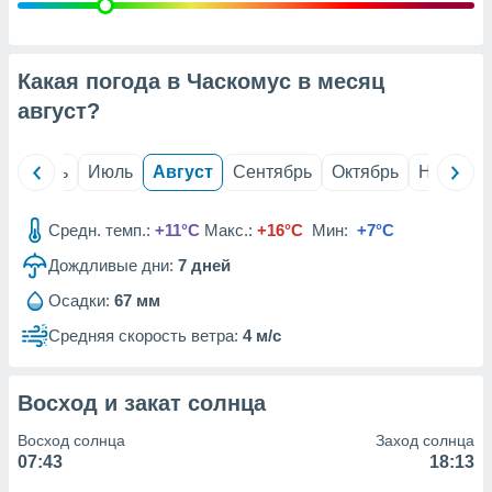
с помощью
или
данных из
чников,
Какая погода в Часкомус в месяц
и
вование
август
?
ие
х данных
й
Июнь
Июль
Август
Сентябрь
Октябрь
Ноябрь
контента.
ные
Средн. темп.:
+11°C
Макс.:
+16°C
Мин:
+7°C
и
Дождливые дни:
7
дней
ция
м
Осадки:
67 мм
я
Средняя скорость ветра:
4 м/с
рованная
нтент,
е
Восход и закат солнца
сти рекламы
Восход солнца
Заход солнца
ие сведения
07:43
18:13
и и