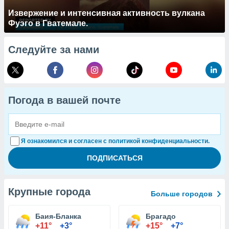
Извержение и интенсивная активность вулкана
Фуэго в Гватемале.
Следуйте за нами
Погода в вашей почте
Я ознакомился и согласен с политикой конфиденциальности.
Крупные города
Больше городов
Баия-Бланка
Брагадо
+11°
+3°
+15°
+7°