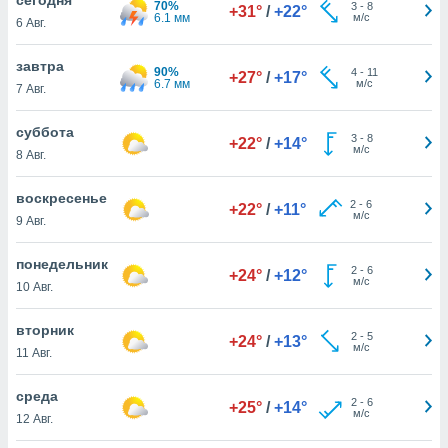
70%
 и
3
-
8
+31°
/
+22°
6.1 мм
м/с
6 Авг.
ть действия
я на веб-
же
завтра
90%
4
-
11
+27°
/
+17°
пределенный
6.7 мм
м/с
7 Авг.
обы
вам рекламу
суббота
3
-
8
зированный
+22°
/
+14°
м/с
8 Авг.
го основе.
айти
ьную
воскресенье
2
-
6
+22°
/
+11°
 в нашей
м/с
9 Авг.
йлов cookie
ремя
понедельник
2
-
6
гласие,
+24°
/
+12°
м/с
10 Авг.
опку
спользования
вторник
 cookie
2
-
5
+24°
/
+13°
м/с
нную в
11 Авг.
и нашего
среда
2
-
6
+25°
/
+14°
м/с
12 Авг.
ОГО ВЫ