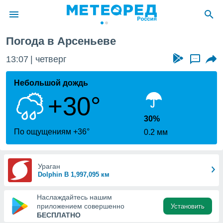
Погода в Арсеньеве
ие о
циальности
13:07
четверг
...
oda.com
)
Небольшой дождь
+30°
алами,
тировать
ество
30%
яемой
По ощущениям +36°
0.2 мм
. Вы можете
ступ к этому
используя
едующих
Ураган
Dolphin В 1,997,095 км
файлы
Наслаждайтесь нашим
олучить
приложением совершенно
Установить
й доступ
БЕСПЛАТНО