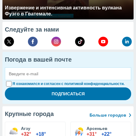
Извержение и интенсивная активность вулкана
Фуэго в Гватемале.
Следуйте за нами
Погода в вашей почте
Я ознакомился и согласен с политикой конфиденциальности.
Крупные города
Больше городов
Агзу
Арсеньев
+32°
+18°
+31°
+22°