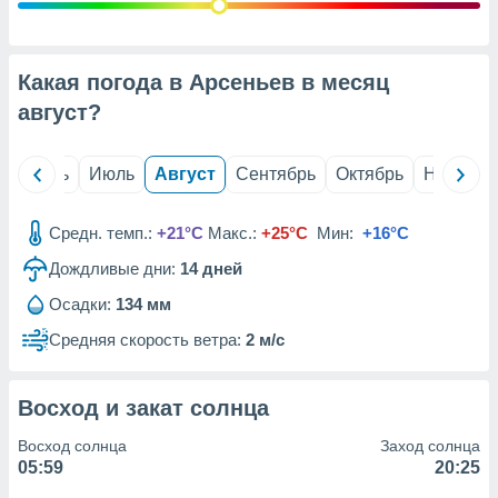
с помощью
или
данных из
чников,
Какая погода в Арсеньев в месяц
и
вование
август
?
ие
х данных
й
Июнь
Июль
Август
Сентябрь
Октябрь
Ноябрь
контента.
ные
Средн. темп.:
+21°C
Макс.:
+25°C
Мин:
+16°C
и
Дождливые дни:
14
дней
ция
м
Осадки:
134 мм
я
Средняя скорость ветра:
2 м/с
рованная
нтент,
е
Восход и закат солнца
сти рекламы
Восход солнца
Заход солнца
ие сведения
05:59
20:25
и и