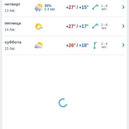
четверг
30%
1
-
6
+27°
/
+15°
0.4 мм
м/с
13 Авг.
и,
 файлам
пятница
2
-
6
+27°
/
+17°
м/с
14 Авг.
примете
айлов
суббота
2
-
6
+26°
/
+18°
се равно
м/с
15 Авг.
должать
ся нашим
pogoda.com.
ае мы
м, что
овлены
айлы cookie,
обходимы
ения
 веб-сайту,
файлы cookie
пользоваться
 действий
рекламы или
рованного