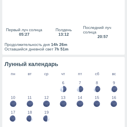
сервисов.
 наших 1199
неров
Последний луч
Первый луч солнца
Полдень
солнца
05:27
13:12
20:57
Продолжительность дня
14h 26m
Оставшийся дневной свет
7h 51m
Лунный календарь
пн
вт
ср
чт
пт
сб
вс
6
7
8
9
10
11
12
13
14
15
16
17
18
19