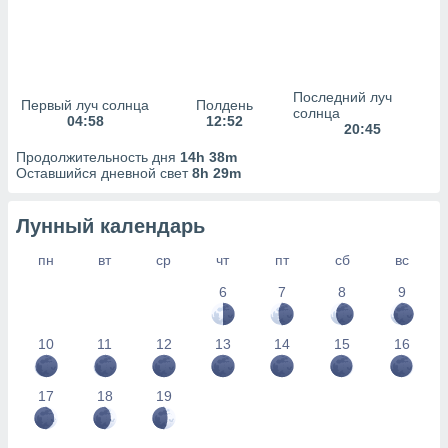
сервисов.
 наших 1199
неров
Последний луч
Первый луч солнца
Полдень
солнца
04:58
12:52
20:45
Продолжительность дня
14h 38m
Оставшийся дневной свет
8h 29m
Лунный календарь
пн
вт
ср
чт
пт
сб
вс
6
7
8
9
10
11
12
13
14
15
16
17
18
19