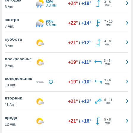
80%
 и
3
-
5
+24°
/
+19°
3.3 мм
м/с
6 Авг.
ть действия
я на веб-
же
завтра
90%
7
-
15
+22°
/
+14°
пределенный
5.6 мм
м/с
7 Авг.
обы
вам рекламу
суббота
4
-
8
зированный
+21°
/
+12°
м/с
8 Авг.
го основе.
айти
ьную
воскресенье
3
-
6
+19°
/
+11°
 в нашей
м/с
9 Авг.
йлов cookie
ремя
понедельник
3
-
6
гласие,
+19°
/
+10°
м/с
10 Авг.
опку
спользования
вторник
 cookie
6
-
11
+21°
/
+12°
м/с
нную в
11 Авг.
и нашего
среда
5
-
8
+21°
/
+16°
м/с
12 Авг.
ОГО ВЫ