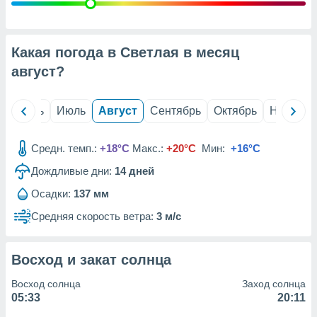
с помощью
или
данных из
чников,
Какая погода в Светлая в месяц
и
вование
август
?
ие
х данных
й
Июнь
Июль
Август
Сентябрь
Октябрь
Ноябрь
контента.
ные
Средн. темп.:
+18°C
Макс.:
+20°C
Мин:
+16°C
и
Дождливые дни:
14
дней
ция
м
Осадки:
137 мм
я
Средняя скорость ветра:
3 м/с
рованная
нтент,
е
Восход и закат солнца
сти рекламы
Восход солнца
Заход солнца
ие сведения
05:33
20:11
и и