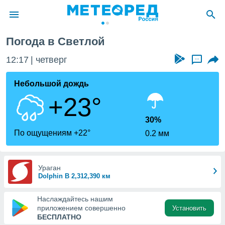
Погода в Светлой
ие о
циальности
12:17
четверг
...
oda.com
)
Небольшой дождь
+23°
алами,
тировать
ество
30%
яемой
По ощущениям +22°
0.2 мм
. Вы можете
ступ к этому
используя
едующих
Ураган
Dolphin В 2,312,390 км
файлы
Наслаждайтесь нашим
олучить
приложением совершенно
Установить
й доступ
БЕСПЛАТНО