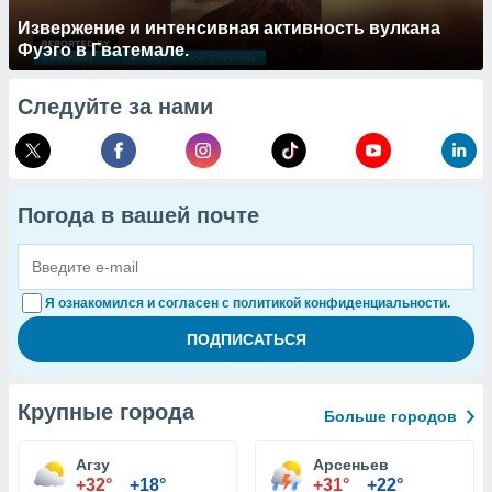
Извержение и интенсивная активность вулкана
Фуэго в Гватемале.
Следуйте за нами
Погода в вашей почте
Я ознакомился и согласен с политикой конфиденциальности.
Крупные города
Больше городов
Агзу
Арсеньев
+32°
+18°
+31°
+22°