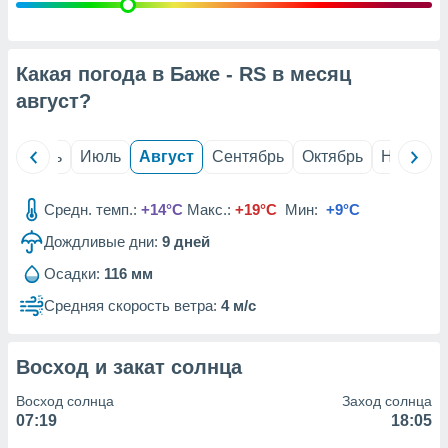
с помощью
или
данных из
чников,
Какая погода в Баже - RS в месяц
и
вование
август
?
ие
х данных
й
Июнь
Июль
Август
Сентябрь
Октябрь
Ноябрь
контента.
ные
Средн. темп.:
+14°C
Макс.:
+19°C
Мин:
+9°C
и
Дождливые дни:
9
дней
ция
м
Осадки:
116 мм
я
Средняя скорость ветра:
4 м/с
рованная
нтент,
е
Восход и закат солнца
сти рекламы
Восход солнца
Заход солнца
ие сведения
07:19
18:05
и и