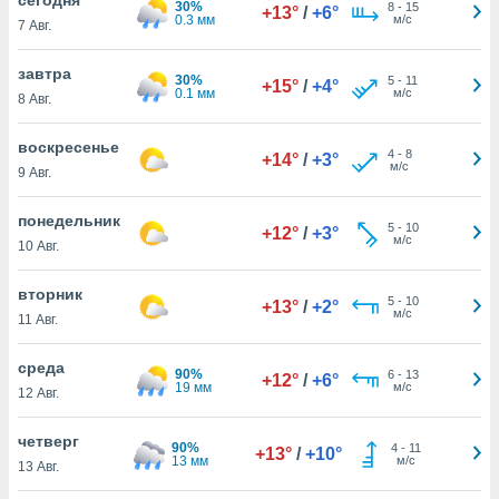
30%
 и
8
-
15
+13°
/
+6°
0.3 мм
м/с
7 Авг.
ть действия
я на веб-
же
завтра
30%
5
-
11
+15°
/
+4°
пределенный
0.1 мм
м/с
8 Авг.
обы
вам рекламу
воскресенье
4
-
8
зированный
+14°
/
+3°
м/с
9 Авг.
го основе.
айти
ьную
понедельник
5
-
10
+12°
/
+3°
 в нашей
м/с
10 Авг.
йлов cookie
ремя
вторник
5
-
10
гласие,
+13°
/
+2°
м/с
11 Авг.
опку
спользования
среда
 cookie
90%
6
-
13
+12°
/
+6°
19 мм
м/с
нную в
12 Авг.
и нашего
четверг
90%
4
-
11
+13°
/
+10°
13 мм
м/с
13 Авг.
ОГО ВЫ