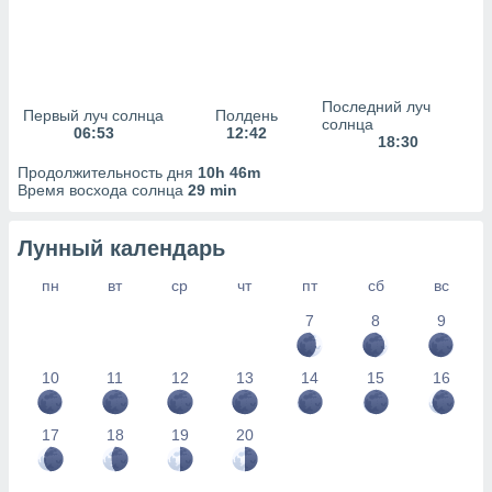
сервисов.
 наших 1199
неров
Последний луч
Первый луч солнца
Полдень
солнца
06:53
12:42
18:30
Продолжительность дня
10h 46m
Время восхода солнца
29 min
Лунный календарь
пн
вт
ср
чт
пт
сб
вс
7
8
9
10
11
12
13
14
15
16
17
18
19
20