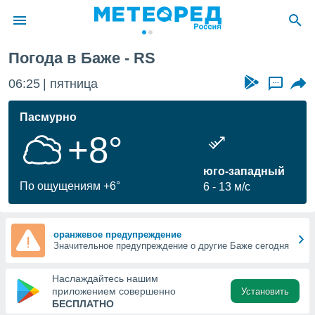
Погода в Баже - RS
ие о
циальности
06:25
пятница
...
oda.com
)
Пасмурно
+8°
алами,
тировать
ество
юго-западный
яемой
По ощущениям +6°
6
13 м/с
. Вы можете
ступ к этому
используя
едующих
оранжевое предупреждение
Значительное предупреждение о другие Баже сегодня
файлы
Наслаждайтесь нашим
олучить
приложением совершенно
Установить
й доступ
БЕСПЛАТНО