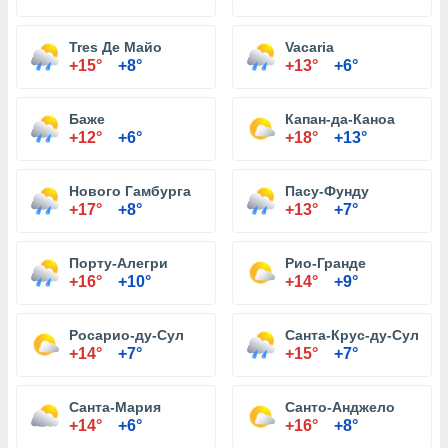
Tres Де Майо
Vacaria
+15°
+8°
+13°
+6°
Баже
Капан-да-Каноа
+12°
+6°
+18°
+13°
Нового Гамбурга
Пасу-Фунду
+17°
+8°
+13°
+7°
Порту-Алегри
Рио-Гранде
+16°
+10°
+14°
+9°
Росарио-ду-Сул
Санта-Крус-ду-Сул
+14°
+7°
+15°
+7°
Санта-Мария
Санто-Анджело
+14°
+6°
+16°
+8°