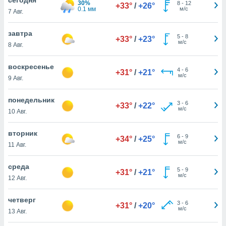
30%
 и
8
-
12
+33°
/
+26°
0.1 мм
м/с
7 Авг.
ть действия
я на веб-
же
завтра
5
-
8
+33°
/
+23°
пределенный
м/с
8 Авг.
обы
вам рекламу
воскресенье
4
-
6
зированный
+31°
/
+21°
м/с
9 Авг.
го основе.
айти
ьную
понедельник
3
-
6
+33°
/
+22°
 в нашей
м/с
10 Авг.
йлов cookie
ремя
вторник
6
-
9
гласие,
+34°
/
+25°
м/с
11 Авг.
опку
спользования
среда
 cookie
5
-
9
+31°
/
+21°
м/с
нную в
12 Авг.
и нашего
четверг
3
-
6
+31°
/
+20°
м/с
13 Авг.
ОГО ВЫ