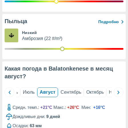
с помощью
или
данных из
чников,
Пыльца
Подробно
и
вование
Низкий
Амброзия (22 #/m³)
ие
х данных
контента.
ные
и
Какая погода в Balatonkenese в месяц
ция
м
август
?
я
рованная
й
Июнь
Июль
Август
Сентябрь
Октябрь
Ноябрь
нтент,
е
сти рекламы
Средн. темп.:
+21°C
Макс.:
+26°C
Мин:
+16°C
Дождливые дни:
9
дней
ие сведения
и и
Осадки:
63 мм