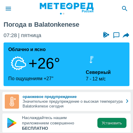
Погода в Balatonkenese
ие о
циальности
07:28
пятница
...
oda.com
)
Облачно и ясно
+26°
алами,
тировать
ество
Северный
яемой
По ощущениям +27°
7
12 м/с
. Вы можете
ступ к этому
используя
оранжевое предупреждение
едующих
Значительное предупреждение о высокая температура
Balatonkenese сегодня
файлы
Наслаждайтесь нашим
олучить
приложением совершенно
Установить
й доступ
БЕСПЛАТНО