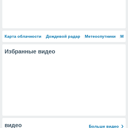
Карта облачности
Дождевой радар
Метеоспутники
Мо
Избранные видео
видео
Больше видео