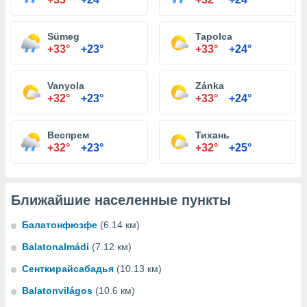
Sümeg
Tapolca
+33°
+23°
+33°
+24°
Vanyola
Zánka
+32°
+23°
+33°
+24°
Веспрем
Тихань
+32°
+23°
+32°
+25°
Ближайшие населенные пункты
Балатонфюзфе
(6.14 км)
Balatonalmádi
(7.12 км)
Сенткирайсабадья
(10.13 км)
Balatonvilágos
(10.6 км)