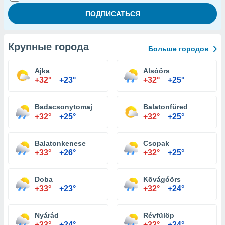
Крупные города
Больше городов
Ajka
Alsóörs
+32°
+23°
+32°
+25°
Badacsonytomaj
Balatonfüred
+32°
+25°
+32°
+25°
Balatonkenese
Csopak
+33°
+26°
+32°
+25°
Doba
Kõvágóörs
+33°
+23°
+32°
+24°
Nyárád
Révfülöp
+33°
+24°
+32°
+24°