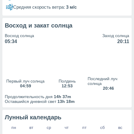
сервисов.
Средняя скорость ветра:
3 м/с
 наших 1199
неров
Восход и закат солнца
Восход солнца
Заход солнца
05:34
20:11
Последний луч
Первый луч солнца
Полдень
солнца
04:59
12:53
20:46
Продолжительность дня
14h 37m
Оставшийся дневной свет
13h 18m
Лунный календарь
пн
вт
ср
чт
пт
сб
вс