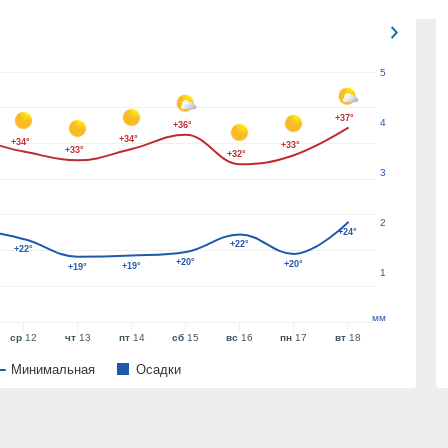
5
+37°
4
+36°
+34°
+34°
+33°
+33°
+32°
3
2
+24°
+22°
+22°
+20°
+20°
+19°
+19°
1
мм
ср
12
чт
13
пт
14
сб
15
вс
16
пн
17
вт
18
Минимальная
Oсадки