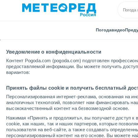
Погода
видео
Пред
Уведомление о конфиденциальности
Контент Pogoda.com (pogoda.com) подготовлен профессион
предоставляемой информации. Вы можете получить доступ 
вариантов:
Главная
Венгрия
Район Веспрема
Nyárád
Принять файлы cookie и получить бесплатный дос
Персонализированная интернет-реклама, основанная на ин
Погода в Nyárád
аналогичных технологий, позволяет нам финансировать на
высококачественный контент на безвозмездной основе.
15:57
четверг
Нажимая «Принять и продолжить», вы получаете доступ к в
cookie, как наших, так и наших партнеров, которые позвол
пользователя на веб-сайте, а также создавать определенн
Облачно и ясно
персонализированный контент на его основе. Вы можете 