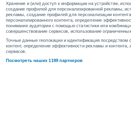
Хранение и (или) доступ к информации на устройстве, исп
7
-
14
м/с
4
-
9
м/с
2
6
-
11
м/с
создание профилей для персонализированной рекламы, ис
рекламы, создание профилей для персонализации контент
персонализированного контента, определение эффективнос
Погода в Nyárád cегодня
, 6 августа
понимание аудитории с помощью статистики или комбинаци
совершенствование сервисов, использование ограниченных
Облачно и ясно
+36°
16:00
Точные данные геолокации и идентификация посредством с
Ощущаемая т.
+34
контент, определение эффективности рекламы и контента, 
сервисов.
Солнечно
+36°
17:00
Посмотреть наших 1199 партнеров
Ощущаемая т.
+34
Солнечно
+35°
18:00
Ощущаемая т.
+34
Солнечно
+34°
19:00
Ощущаемая т.
+34
Солнечно
+32°
20:00
Ощущаемая т.
+31