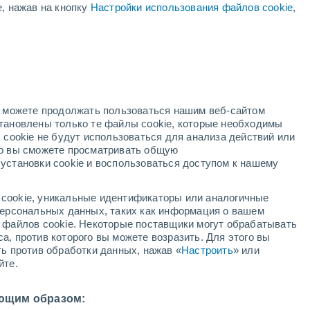
е, нажав на кнопку
Настройки использования файлов cookie
,
красное предупреждение
Экстремальное предупреждение о
высокая температура Nyárád
сегодня
дний
но можете продолжать пользоваться нашим веб-сайтом
становлены только те файлы cookie, которые необходимы
й радар
Метеоспутники
Модели
 cookie не будут использоваться для анализа действий или
ко вы сможете просматривать общую
установки cookie и воспользоваться доступом к нашему
кресенье
понедельник
вторник
среда
cookie, уникальные идентификаторы или аналогичные
9 Авг.
10 Авг.
11 Авг.
12 Авг.
 персональных данных, таких как информация о вашем
ы файлов cookie. Некоторые поставщики могут обрабатывать
а, против которого вы можете возразить. Для этого вы
ть против обработки данных, нажав «
Настроить
» или
йте.
3°
/
+20°
+35°
/
+23°
+35°
/
+23°
+34°
/
+22°
ющим образом: