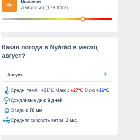
Высокий
Амброзия (178 #/m³)
Какая погода в Nyárád в месяц
август
?
Август
Средн. темп.:
+21°C
Макс.:
+27°C
Мин:
+16°C
Дождливые дни:
9
дней
Осадки:
70 мм
Средняя скорость ветра:
3 м/с