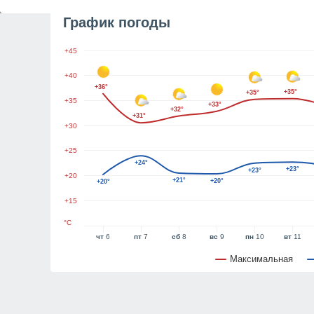
График погоды
+45
+40
+36°
+35°
+35°
+35
+33°
+32°
+31°
+30
+25
+24°
+23°
+23°
+20
+21°
+20°
+20°
+15
°C
чт
6
пт
7
сб
8
вс
9
пн
10
вт
11
Максимальная