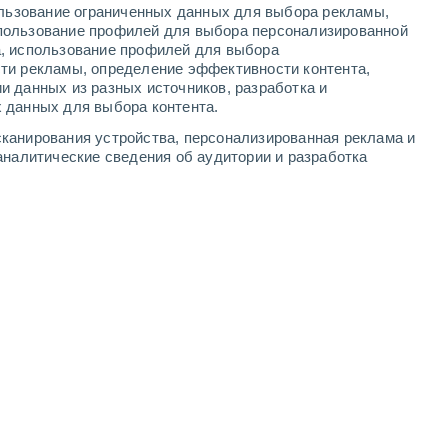
ользование ограниченных данных для выбора рекламы,
-
6
м/с
4
-
8
м/с
3
-
8
м/с
3
-
8
м/с
пользование профилей для выбора персонализированной
а, использование профилей для выбора
ти рекламы, определение эффективности контента,
и данных из разных источников, разработка и
 данных для выбора контента.
западный
4 Средний
канирования устройства, персонализированная реклама и
°
1
-
5 м/с
FPS:
6-10
аналитические сведения об аудитории и разработка
юго-западный
2 Низкий
°
1
-
4 м/с
FPS:
нет
западный
1 Низкий
°
1
-
4 м/с
FPS:
нет
северо-западный
0 Низкий
°
0
-
3 м/с
FPS:
нет
Северный
0 Низкий
°
0
-
2 м/с
FPS:
нет