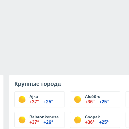
Крупные города
Ajka
Alsóörs
+37°
+25°
+36°
+25°
Balatonkenese
Csopak
+37°
+26°
+36°
+25°