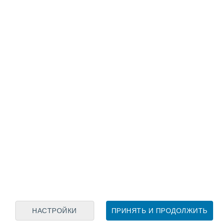
Лунный календарь
пн
вт
ср
чт
пт
сб
вс
6
7
8
9
10
11
12
13
14
15
16
17
18
19
НАСТРОЙКИ
ПРИНЯТЬ И ПРОДОЛЖИТЬ