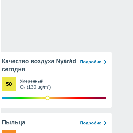
Качество воздуха Nyárád
Подробно
сегодня
Умеренный
50
O₃ (130 µg/m³)
Пыльца
Подробно