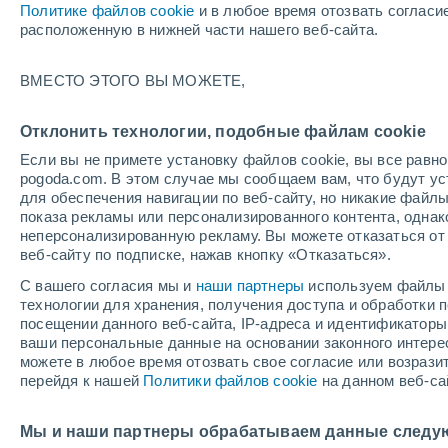
Политике файлов cookie
и в любое время отозвать согласи
+36°
расположенную в нижней части нашего веб-сайта.
ВМЕСТО ЭТОГО ВЫ МОЖЕТЕ,
UV
4 Сре
По ощущениям +34°
FPS
6-10
Отклонить технологии, подобные файлам cookie
Если вы не примете установку файлов cookie, вы все рав
pogoda.com. В этом случае мы сообщаем вам, что будут у
Погода на 1 – 7 дней
Карта облачности
Дождево
для обеспечения навигации по веб-сайту, но никакие файлы
показа рекламы или персонализированного контента, одна
неперсонализированную рекламу. Вы можете отказаться от 
веб-сайту по подписке, нажав кнопку «Отказаться».
завтра
суббота
вос
cегодня
С вашего согласия мы и
наши партнеры
используем файлы 
7 Авг.
8 Авг.
6 Авг.
технологии для хранения, получения доступа и обработки
посещении данного веб-сайта, IP-адреса и идентификатор
ваши персональные данные на основании законного интерес
можете в любое время отозвать свое согласие или возрази
перейдя к нашей
Политики файлов cookie
на данном веб-са
+31°
/
+24°
+32°
/
+21°
+3
+36°
/
+20°
Мы и наши партнеры обрабатываем данные следу