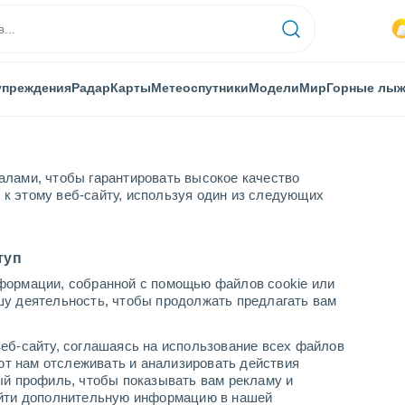
упреждения
Радар
Карты
Метеоспутники
Модели
Мир
Горные лы
алами, чтобы гарантировать высокое качество
к этому веб-сайту, используя один из следующих
туп
формации, собранной с помощью файлов cookie или
шу деятельность, чтобы продолжать предлагать вам
...
еб-сайту, соглашаясь на использование всех файлов
яют нам отслеживать и анализировать действия
По часам
ый профиль, чтобы показывать вам рекламу и
В ближайшие часы безоблачно
найти дополнительную информацию в нашей