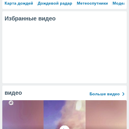
сервисов.
Карта дождей
Дождевой радар
Метеоспутники
Модели
 наших 1199
неров
Избранные видео
видео
Больше видео