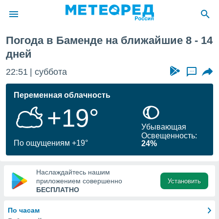
Погода в Баменде на ближайшие 8 - 14
ие о
дней
циальности
oda.com
22:51
суббота
...
)
Переменная облачность
алами,
тировать
+19°
ество
яемой
Убывающая
. Вы можете
Освещенность:
По ощущениям +19°
ступ к этому
24%
используя
едующих
Наслаждайтесь нашим
приложением совершенно
Установить
БЕСПЛАТНО
файлы
олучить
й доступ
По часам