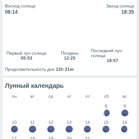
Восход солнца
Заход солнца
(или) доступ
06:14
18:35
и на
ие
х данных
рекламы,
рофилей для
Последний луч
рованной
Первый луч солнца
Полдень
солнца
пользование
05:53
12:25
18:57
ля выбора
рованной
Продолжительность дня
12h 21m
здание
ля
Лунный календарь
ции
спользование
пн
вт
ср
чт
пт
сб
вс
ля выбора
рованного
8
9
пределение
сти
ределение
10
11
12
13
14
15
16
сти
онимание
17
18
19
20
21