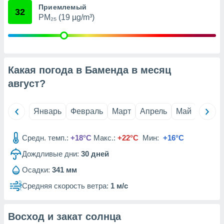
Приемлемый
анного веб-
32
реса и
PM₂₅ (19 µg/m³)
торы файлов
оторые
могут
ь ваши
е данные на
Какая погода в Баменда в месяц
аконного
август
?
ротив
 можете
Для этого вы
Январь
Февраль
Март
Апрель
Май
Июнь
бое время
ое согласие
ть против
Средн. темп.:
+18°C
Макс.:
+22°C
Мин:
+16°C
анных,
роить
» или
Дождливые дни:
30
дней
ашей
йлов cookie
Осадки:
341 мм
еб-сайте.
Средняя скорость ветра:
1 м/с
 партнеры
ваем
Восход и закат солнца
ледующим