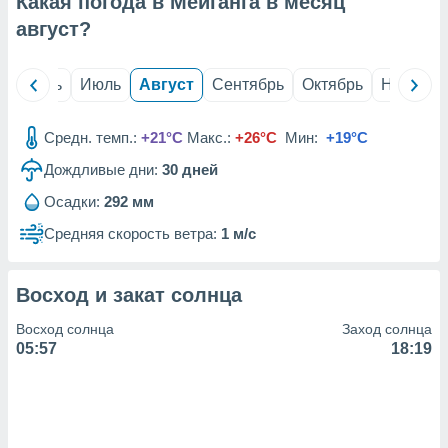
Какая погода в Мейганга в месяц
с помощью
или
август
?
данных из
чников,
и
й
Июнь
Июль
Август
Сентябрь
Октябрь
Ноябрь
вование
ие
Средн. темп.:
+21°C
Макс.:
+26°C
Мин:
+19°C
х данных
Дождливые дни:
30
дней
контента.
Осадки:
292 мм
ные
и
Средняя скорость ветра:
1 м/с
ция
м
я
Восход и закат солнца
рованная
Восход солнца
Заход солнца
нтент,
05:57
18:19
е
сти рекламы
ие сведения
и и