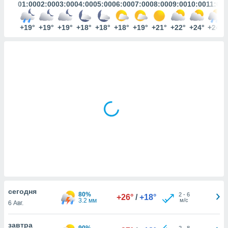
ированная
01:00
02:00
03:00
04:00
05:00
06:00
07:00
08:00
09:00
10:00
11:00
клама,
на
+19°
+19°
+19°
+18°
+18°
+18°
+19°
+21°
+22°
+24°
+24°
 собранной
файлов
аналогичных
 позволяет
ПРИНЯТЬ
ировать
И
ьность,
ПРОДОЛЖИТЬ
олжать
вам
ственный
НАСТРОЙКИ
ой основе.
ринять и
, вы
оступ к веб-
ашаясь на
ие всех
cегодня
ie, как
80%
2
-
6
+26°
/
+18°
3.2 мм
м/с
и наших
6 Авг.
которые
нам
завтра
90%
2
-
8