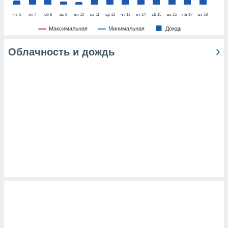
анного веб-
чт
6
пт
7
сб
8
вс
9
пн
10
вт
11
ср
12
чт
13
пт
14
сб
15
вс
16
пн
17
вт
18
реса и
торы файлов
Максимальная
Минимальная
Дождь
оторые
могут
Облачность и дождь
ь ваши
е данные на
аконного
ротив
 можете
Для этого вы
бое время
ое согласие
ть против
анных,
роить
» или
ашей
йлов cookie
еб-сайте.
 партнеры
ваем
ледующим