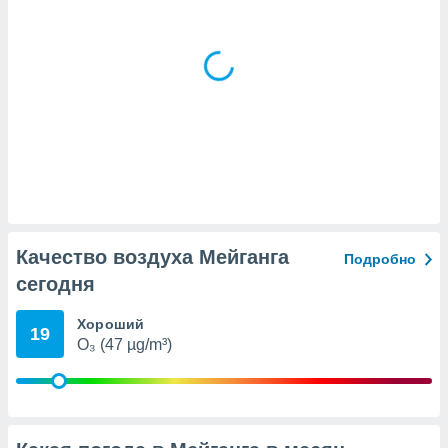
(или) доступ
и на
ие
х данных
рекламы,
рофилей для
рованной
пользование
ля выбора
рованной
здание
Качество воздуха Мейганга
Подробно
ля
ции
сегодня
спользование
ля выбора
Хороший
19
рованного
O₃ (47 µg/m³)
пределение
сти
ределение
сти
онимание