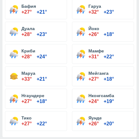
Бафия
Гаруа
+27°
+21°
+32°
+23°
Дуала
Йоко
+28°
+23°
+26°
+18°
Криби
Мамфе
+28°
+24°
+31°
+22°
Маруа
Мейганга
+33°
+21°
+27°
+18°
Нгаундере
Нконгсамба
+27°
+18°
+24°
+19°
Тико
Яунде
+27°
+22°
+26°
+20°