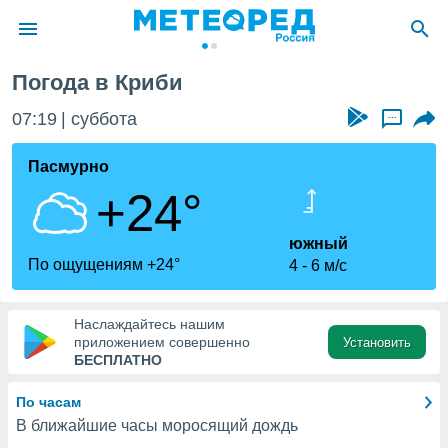
Погода в Криби
ие о
циальности
07:19
суббота
...
oda.com
)
Пасмурно
+24°
алами,
тировать
ество
южный
яемой
По ощущениям +24°
4
6 м/с
. Вы можете
ступ к этому
используя
Наслаждайтесь нашим
едующих
приложением совершенно
Установить
БЕСПЛАТНО
файлы
По часам
олучить
В ближайшие часы моросящий дождь
й доступ