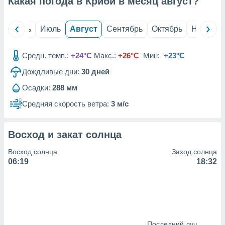
Какая погода в Криби в месяц
август
?
с помощью
или
данных из
й
Июнь
Июль
Август
Сентябрь
Октябрь
Ноябрь
чников,
и
вование
Средн. темп.:
+24°C
Макс.:
+26°C
Мин:
+23°C
ие
Дождливые дни:
30
дней
х данных
контента.
Осадки:
288 мм
ные
Средняя скорость ветра:
3 м/с
и
ция
м
Восход и закат солнца
я
Восход солнца
Заход солнца
рованная
06:19
18:32
нтент,
е
сти рекламы
ие сведения
и и
Последний луч