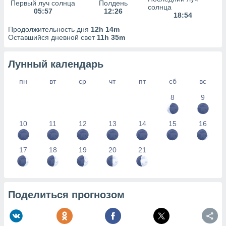
сервисов.
Первый луч солнца
Полдень
солнца
05:57
12:26
18:54
 наших 1199
неров
Продолжительность дня
12h 14m
Оставшийся дневной свет
11h 35m
Лунный календарь
пн
вт
ср
чт
пт
сб
вс
8
9
10
11
12
13
14
15
16
17
18
19
20
21
Поделиться прогнозом