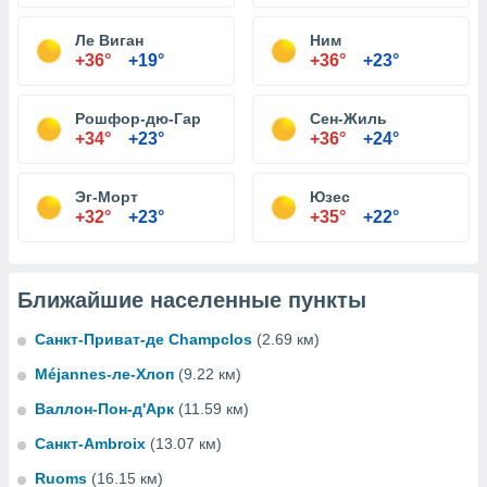
Ле Виган
Ним
+36°
+19°
+36°
+23°
Рошфор-дю-Гар
Сен-Жиль
+34°
+23°
+36°
+24°
Эг-Морт
Юзес
+32°
+23°
+35°
+22°
Ближайшие населенные пункты
Санкт-Приват-де Champclos
(2.69 км)
Méjannes-ле-Хлоп
(9.22 км)
Валлон-Пон-д'Арк
(11.59 км)
Санкт-Ambroix
(13.07 км)
Ruoms
(16.15 км)