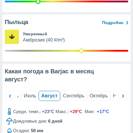
с помощью
или
данных из
чников,
Пыльца
Подробно
и
вование
Умеренный
Амброзия (40 #/m³)
ие
х данных
контента.
ные
и
Какая погода в Barjac в месяц
ция
м
август
?
я
рованная
й
Июнь
Июль
Август
Сентябрь
Октябрь
Ноябрь
нтент,
е
сти рекламы
Средн. темп.:
+23°C
Макс.:
+29°C
Мин:
+17°C
Дождливые дни:
6
дней
ие сведения
и и
Осадки:
58 мм