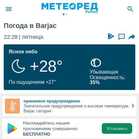
Погода в Barjac
ие о
циальности
22:28
пятница
...
oda.com
)
Ясное небо
+28°
алами,
тировать
Убывающая
ество
Освещенность:
яемой
По ощущениям +27°
35%
. Вы можете
ступ к этому
используя
оранжевое предупреждение
едующих
Значительное предупреждение о высокая температура
Barjac сегодня
файлы
Наслаждайтесь нашим
олучить
приложением совершенно
Установить
й доступ
БЕСПЛАТНО