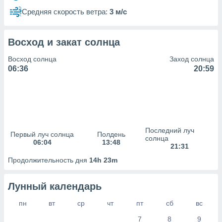
сервисов.
Средняя скорость ветра:
3 м/с
 наших 1199
неров
Восход и закат солнца
Восход солнца
Заход солнца
06:36
20:59
Последний луч
Первый луч солнца
Полдень
солнца
06:04
13:48
21:31
Продолжительность дня
14h 23m
Лунный календарь
пн
вт
ср
чт
пт
сб
вс
7
8
9