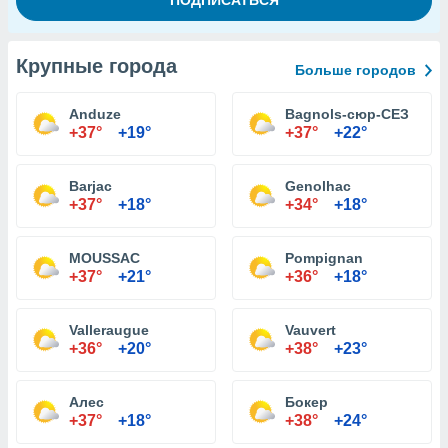
Крупные города
Больше городов
Anduze
Bagnols-сюр-СЕЗ
+37°
+19°
+37°
+22°
Barjac
Genolhac
+37°
+18°
+34°
+18°
MOUSSAC
Pompignan
+37°
+21°
+36°
+18°
Valleraugue
Vauvert
+36°
+20°
+38°
+23°
Алес
Бокер
+37°
+18°
+38°
+24°