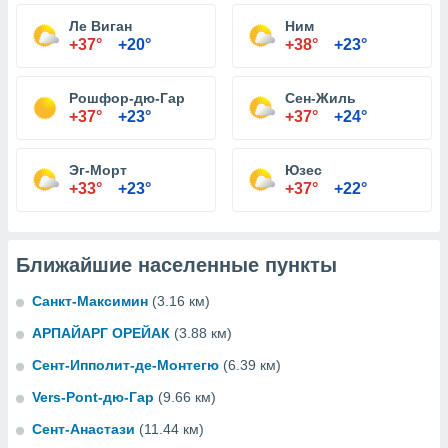
Ле Виган
Ним
+37°
+20°
+38°
+23°
Рошфор-дю-Гар
Сен-Жиль
+37°
+23°
+37°
+24°
Эг-Морт
Юзес
+33°
+23°
+37°
+22°
Ближайшие населенные пункты
Санкт-Максимин
(3.16 км)
АРПАЙАРГ ОРЕЙАК
(3.88 км)
Сент-Ипполит-де-Монтегю
(6.39 км)
Vers-Pont-дю-Гар
(9.66 км)
Сент-Анастази
(11.44 км)