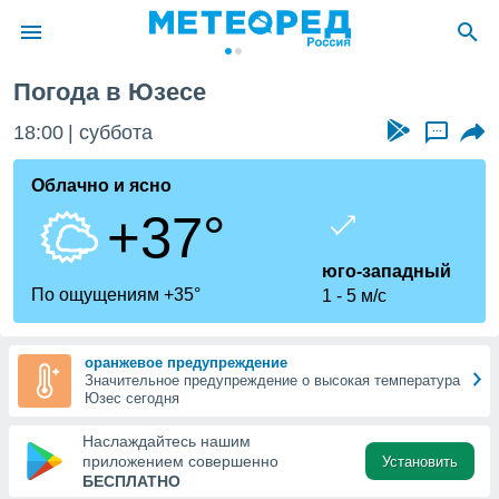
Погода в Юзесе
ие о
циальности
18:00
суббота
...
oda.com
)
Облачно и ясно
+37°
алами,
тировать
ество
юго-западный
яемой
По ощущениям +35°
1
5 м/с
. Вы можете
ступ к этому
используя
оранжевое предупреждение
едующих
Значительное предупреждение о высокая температура
Юзес сегодня
файлы
Наслаждайтесь нашим
олучить
приложением совершенно
Установить
й доступ
БЕСПЛАТНО