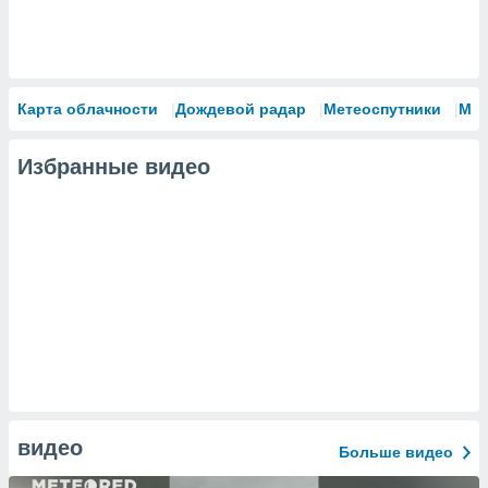
Карта облачности
Дождевой радар
Метеоспутники
Мо
Избранные видео
видео
Больше видео