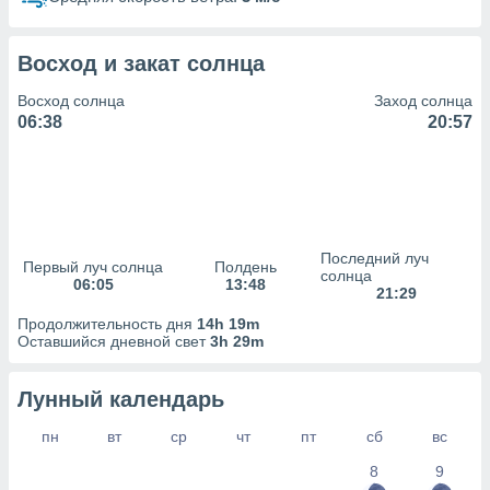
сервисов.
 наших 1199
неров
Восход и закат солнца
Восход солнца
Заход солнца
06:38
20:57
Последний луч
Первый луч солнца
Полдень
солнца
06:05
13:48
21:29
Продолжительность дня
14h 19m
Оставшийся дневной свет
3h 29m
Лунный календарь
пн
вт
ср
чт
пт
сб
вс
8
9