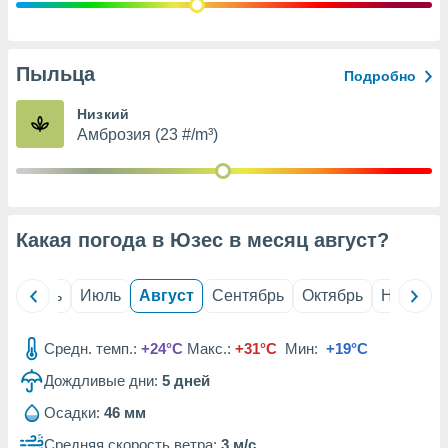
с помощью
или
данных из
чников,
Пыльца
Подробно
и
вование
Низкий
Амброзия (23 #/m³)
ие
х данных
контента.
ные
и
Какая погода в Юзес в месяц
август
?
ция
м
я
й
Июнь
Июль
Август
Сентябрь
Октябрь
Ноябрь
рованная
нтент,
Средн. темп.:
+24°C
Макс.:
+31°C
Мин:
+19°C
е
сти рекламы
Дождливые дни:
5
дней
Осадки:
46 мм
ие сведения
и и
Средняя скорость ветра:
3 м/с