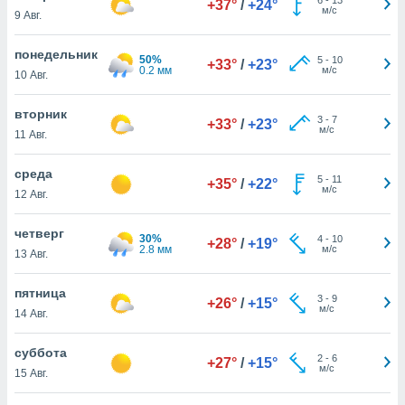
+37°
/
+24°
 и
м/с
9 Авг.
ть действия
я на веб-
понедельник
же
50%
5
-
10
+33°
/
+23°
0.2 мм
м/с
пределенный
10 Авг.
обы
вам рекламу
вторник
3
-
7
+33°
/
+23°
зированный
м/с
11 Авг.
го основе.
айти
среда
ьную
5
-
11
+35°
/
+22°
м/с
12 Авг.
 в нашей
йлов cookie
ремя
четверг
30%
4
-
10
+28°
/
+19°
гласие,
2.8 мм
м/с
13 Авг.
опку
спользования
пятница
 cookie
3
-
9
+26°
/
+15°
м/с
14 Авг.
нную в
и нашего
суббота
2
-
6
+27°
/
+15°
м/с
15 Авг.
ОГО ВЫ