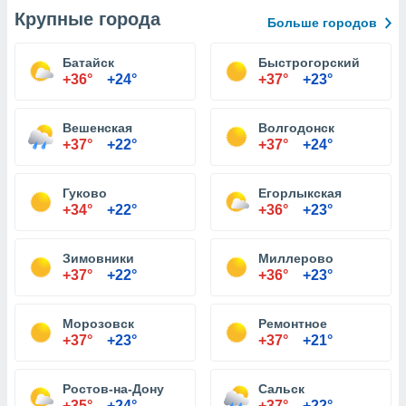
Крупные города
Больше городов
Батайск
Быстрогорский
+36°
+24°
+37°
+23°
Вешенская
Волгодонск
+37°
+22°
+37°
+24°
Гуково
Егорлыкская
+34°
+22°
+36°
+23°
Зимовники
Миллерово
+37°
+22°
+36°
+23°
Морозовск
Ремонтное
+37°
+23°
+37°
+21°
Ростов-на-Дону
Сальск
+35°
+24°
+37°
+22°