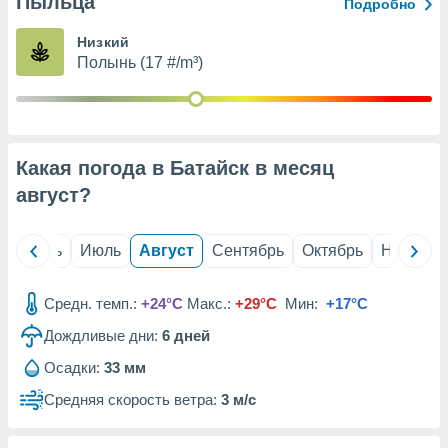
Пыльца
с помощью
Подробно
или
данных из
Низкий
чников,
Полынь (17 #/m³)
и
вование
ие
х данных
Какая погода в Батайск в месяц
контента.
август
?
ные
и
ция
й
Июнь
Июль
Август
Сентябрь
Октябрь
Ноябрь
м
я
Средн. темп.:
+24°C
Макс.:
+29°C
Мин:
+17°C
рованная
Дождливые дни:
6
дней
нтент,
е
Осадки:
33 мм
сти рекламы
Средняя скорость ветра:
3 м/с
ие сведения
и и