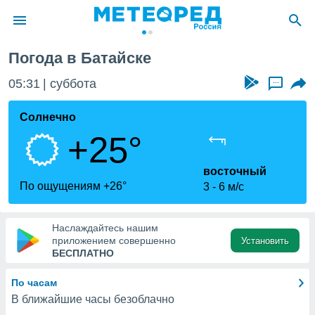
Погода в Батайске
ие о
циальности
05:31
суббота
...
oda.com
)
Солнечно
+25°
алами,
тировать
ество
восточный
яемой
По ощущениям +26°
3
6 м/с
. Вы можете
ступ к этому
используя
Наслаждайтесь нашим
едующих
приложением совершенно
Установить
БЕСПЛАТНО
файлы
По часам
олучить
В ближайшие часы безоблачно
й доступ