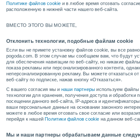
Политике файлов cookie
и в любое время отозвать согласи
+33°
расположенную в нижней части нашего веб-сайта.
ВМЕСТО ЭТОГО ВЫ МОЖЕТЕ,
восточн
По ощущениям +32°
3
-
7 м/с
Отклонить технологии, подобные файлам cookie
Если вы не примете установку файлов cookie, вы все рав
pogoda.com. В этом случае мы сообщаем вам, что будут у
Погода на 1 – 7 дней
Карта температур
Дождево
для обеспечения навигации по веб-сайту, но никакие файлы
показа рекламы или персонализированного контента, одна
неперсонализированную рекламу. Вы можете отказаться от 
веб-сайту по подписке, нажав кнопку «Отказаться».
завтра
суббота
вос
cегодня
С вашего согласия мы и
наши партнеры
используем файлы 
7 Авг.
8 Авг.
6 Авг.
технологии для хранения, получения доступа и обработки
посещении данного веб-сайта, IP-адреса и идентификатор
ваши персональные данные на основании законного интерес
можете в любое время отозвать свое согласие или возрази
перейдя к нашей
Политики файлов cookie
на данном веб-са
+38°
/
+23°
+38°
/
+24°
+3
+36°
/
+21°
Мы и наши партнеры обрабатываем данные следу