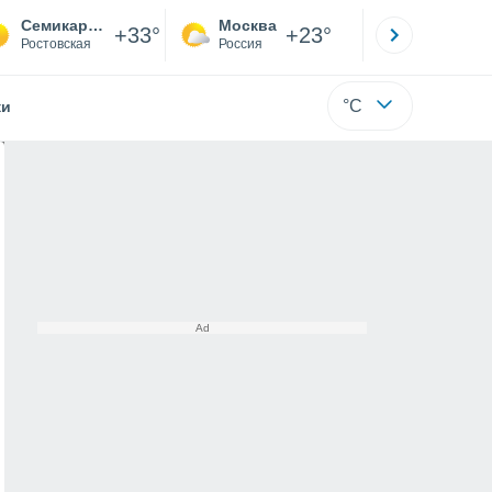
Семикаракорск
Москва
Санкт-
+33°
+23°
Ростовская
Россия
Са
°C
жи