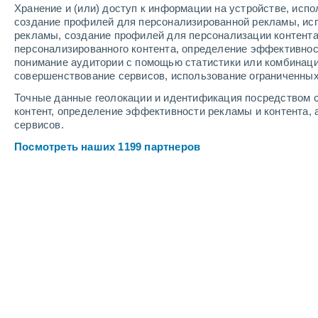
Хранение и (или) доступ к информации на устройстве, исп
6
-
12
м/с
4
-
10
м/с
6
4
-
9
м/с
создание профилей для персонализированной рекламы, ис
рекламы, создание профилей для персонализации контент
персонализированного контента, определение эффективнос
Погода в Семикаракорске cегодня
,
понимание аудитории с помощью статистики или комбинаци
совершенствование сервисов, использование ограниченных
Облачно и ясно
+36°
17:00
Точные данные геолокации и идентификация посредством с
Ощущаемая т.
+34
контент, определение эффективности рекламы и контента, 
сервисов.
Солнечно
+35°
18:00
Посмотреть наших 1199 партнеров
Ощущаемая т.
+33
Солнечно
+33°
19:00
Ощущаемая т.
+32
Солнечно
+31°
20:00
Ощущаемая т.
+29
Ясное небо
+30°
21:00
Ощущаемая т.
+29