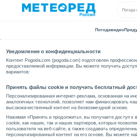
Погода
видео
Пред
Уведомление о конфиденциальности
Контент Pogoda.com (pogoda.com) подготовлен профессион
предоставляемой информации. Вы можете получить доступ 
вариантов:
Главная
Ростовская области
Семикаракорск
Принять файлы cookie и получить бесплатный дос
Персонализированная интернет-реклама, основанная на ин
Погода в Семикарако
аналогичных технологий, позволяет нам финансировать на
высококачественный контент на безвозмездной основе.
18:59
четверг
Нажимая «Принять и продолжить», вы получаете доступ к в
cookie, как наших, так и наших партнеров, которые позвол
пользователя на веб-сайте, а также создавать определенн
Солнечно
персонализированный контент на его основе. Вы можете 