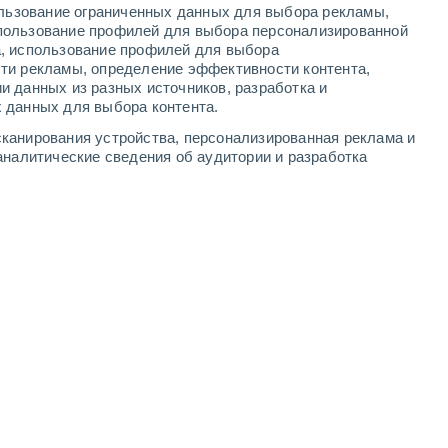
ользование ограниченных данных для выбора рекламы,
-
10
м/с
5
-
10
м/с
3
-
8
м/с
3
-
9
м/с
пользование профилей для выбора персонализированной
а, использование профилей для выбора
ти рекламы, определение эффективности контента,
 6 августа
и данных из разных источников, разработка и
 данных для выбора контента.
восточный
1 Низкий
канирования устройства, персонализированная реклама и
°
3
-
8 м/с
FPS:
нет
аналитические сведения об аудитории и разработка
восточный
1 Низкий
°
4
-
7 м/с
FPS:
нет
восточный
0 Низкий
°
3
-
7 м/с
FPS:
нет
Северо-восточный
0 Низкий
°
3
-
5 м/с
FPS:
нет
Северо-восточный
0 Низкий
°
3
-
6 м/с
FPS:
нет