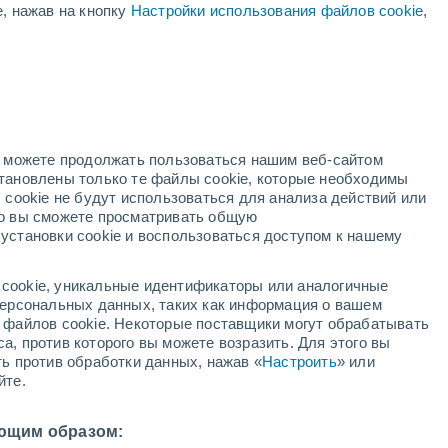
е, нажав на кнопку
Настройки использования файлов cookie
,
ый
но можете продолжать пользоваться нашим веб-сайтом
становлены только те файлы cookie, которые необходимы
й радар
Метеоспутники
Модели
 cookie не будут использоваться для анализа действий или
ко вы сможете просматривать общую
установки cookie и воспользоваться доступом к нашему
кресенье
понедельник
вторник
среда
cookie, уникальные идентификаторы или аналогичные
9 Авг.
10 Авг.
11 Авг.
12 Авг.
 персональных данных, таких как информация о вашем
ы файлов cookie. Некоторые поставщики могут обрабатывать
а, против которого вы можете возразить. Для этого вы
ть против обработки данных, нажав «
Настроить
» или
50%
йте.
0.3 мм
7°
/
+23°
+35°
/
+23°
+34°
/
+22°
+34°
/
+22°
ющим образом: