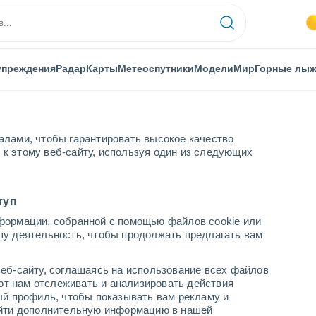
упреждения
Радар
Карты
Метеоспутники
Модели
Мир
Горные лы
алами, чтобы гарантировать высокое качество
к этому веб-сайту, используя один из следующих
туп
формации, собранной с помощью файлов cookie или
рске
шу деятельность, чтобы продолжать предлагать вам
...
еб-сайту, соглашаясь на использование всех файлов
яют нам отслеживать и анализировать действия
По часам
ый профиль, чтобы показывать вам рекламу и
В ближайшие часы безоблачно
найти дополнительную информацию в нашей