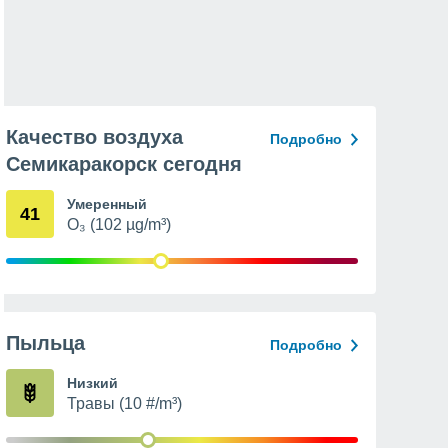
Качество воздуха
Подробно
Семикаракорск сегодня
Умеренный
41
O₃ (102 µg/m³)
Пыльца
Подробно
Низкий
Травы (10 #/m³)