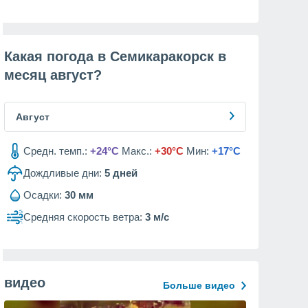
Какая погода в Семикаракорск в
месяц
август
?
Август
Средн. темп.:
+24°C
Макс.:
+30°C
Мин:
+17°C
Дождливые дни:
5
дней
Осадки:
30 мм
Средняя скорость ветра:
3 м/с
видео
Больше видео