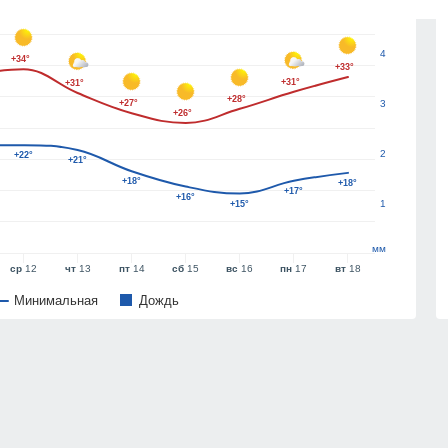
5
4
+34°
+33°
+31°
+31°
+28°
+27°
3
+26°
2
+22°
+21°
+18°
+18°
+17°
+16°
1
+15°
мм
ср
12
чт
13
пт
14
сб
15
вс
16
пн
17
вт
18
Минимальная
Дождь