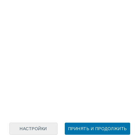
Лунный календарь
пн
вт
ср
чт
пт
сб
вс
6
7
8
9
10
11
12
13
14
15
16
17
18
19
НАСТРОЙКИ
ПРИНЯТЬ И ПРОДОЛЖИТЬ