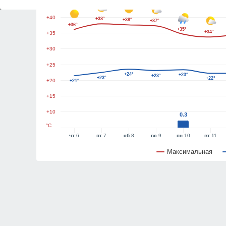
+45
+40
+38°
+38°
+37°
+36°
+35°
+34°
+35
+30
+25
+24°
+23°
+23°
+23°
+22°
+20
+21°
+15
+10
0.3
°C
чт
6
пт
7
сб
8
вс
9
пн
10
вт
11
Максимальная