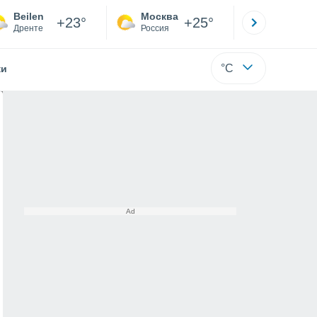
Beilen
Москва
Санкт-
+23°
+25°
Дренте
Россия
Са
°C
жи