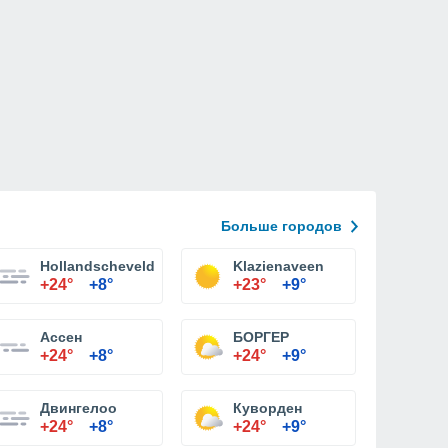
Больше городов
Hollandscheveld
Klazienaveen
+24°
+8°
+23°
+9°
Ассен
БОРГЕР
+24°
+8°
+24°
+9°
Двингелоо
Куворден
+24°
+8°
+24°
+9°