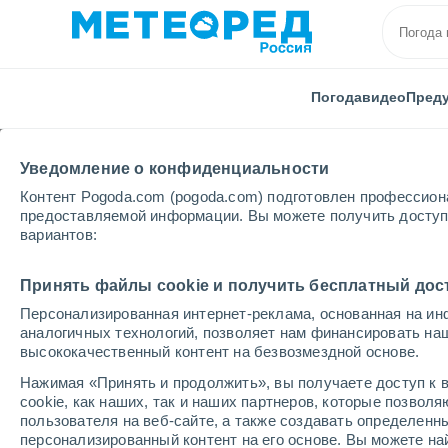
Погода
видео
Пред
Уведомление о конфиденциальности
Контент Pogoda.com (pogoda.com) подготовлен профессион
предоставляемой информации. Вы можете получить доступ 
вариантов:
Главная
Голландия
Дренте
Beilen
Принять файлы cookie и получить бесплатный дос
Персонализированная интернет-реклама, основанная на ин
Погода в Beilen
аналогичных технологий, позволяет нам финансировать на
высококачественный контент на безвозмездной основе.
14:36
суббота
Нажимая «Принять и продолжить», вы получаете доступ к в
cookie, как наших, так и наших партнеров, которые позвол
пользователя на веб-сайте, а также создавать определенн
Облачно и ясно
персонализированный контент на его основе. Вы можете 