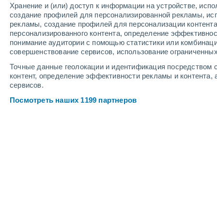
Хранение и (или) доступ к информации на устройстве, исп
4
-
9
м/с
6
-
13
м/с
3
-
5
м/с
создание профилей для персонализированной рекламы, ис
рекламы, создание профилей для персонализации контент
персонализированного контента, определение эффективнос
Погода в Beilen cегодня
, 8 августа
понимание аудитории с помощью статистики или комбинаци
совершенствование сервисов, использование ограниченных
Облачно и ясно
+23°
15:00
Точные данные геолокации и идентификация посредством с
Ощущаемая т.
+25°
контент, определение эффективности рекламы и контента, 
сервисов.
Солнечно
+23°
16:00
Посмотреть наших 1199 партнеров
Ощущаемая т.
+25°
Солнечно
+24°
17:00
Ощущаемая т.
+25°
Облачно и ясно
+24°
18:00
Ощущаемая т.
+25°
Облачно и ясно
+23°
19:00
Ощущаемая т.
+25°