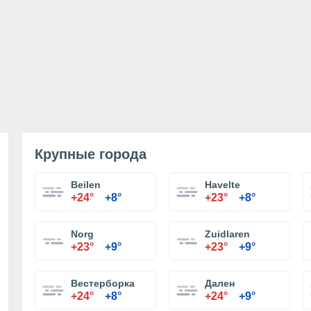
Крупные города
Beilen
Havelte
+24°
+8°
+23°
+8°
Norg
Zuidlaren
+23°
+9°
+23°
+9°
Вестерборка
Дален
+24°
+8°
+24°
+9°