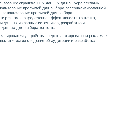
ользование ограниченных данных для выбора рекламы,
4
-
10
м/с
4
-
8
м/с
4
-
9
м/с
3
-
6
м/с
пользование профилей для выбора персонализированной
а, использование профилей для выбора
ти рекламы, определение эффективности контента,
и данных из разных источников, разработка и
 данных для выбора контента.
юго-западный
5 Средний
канирования устройства, персонализированная реклама и
1
-
4 м/с
FPS:
6-10
аналитические сведения об аудитории и разработка
юго-западный
4 Средний
1
-
4 м/с
FPS:
6-10
южный
3 Средний
0
-
4 м/с
FPS:
6-10
юго-восточный
1 Низкий
0
-
3 м/с
FPS:
нет
восточный
1 Низкий
1
-
3 м/с
FPS:
нет