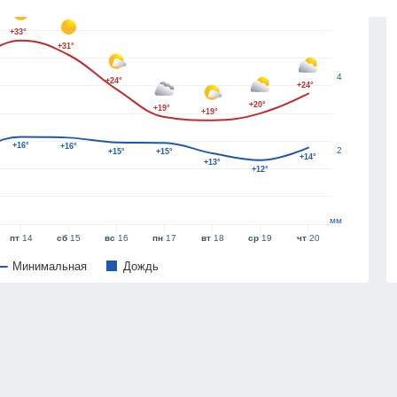
6
+33°
+31°
4
+24°
+24°
+20°
+19°
+19°
+16°
+16°
2
+15°
+15°
+14°
+13°
+12°
мм
пт
14
сб
15
вс
16
пн
17
вт
18
ср
19
чт
20
Минимальная
Дождь