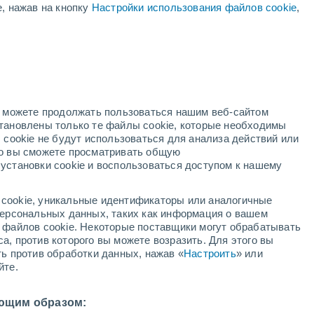
е, нажав на кнопку
Настройки использования файлов cookie
,
дний
но можете продолжать пользоваться нашим веб-сайтом
становлены только те файлы cookie, которые необходимы
й радар
Метеоспутники
Модели
 cookie не будут использоваться для анализа действий или
ко вы сможете просматривать общую
установки cookie и воспользоваться доступом к нашему
вторник
среда
четверг
пятница
cookie, уникальные идентификаторы или аналогичные
11 Авг.
12 Авг.
13 Авг.
14 Авг.
 персональных данных, таких как информация о вашем
ы файлов cookie. Некоторые поставщики могут обрабатывать
а, против которого вы можете возразить. Для этого вы
ть против обработки данных, нажав «
Настроить
» или
йте.
21°
/
+11°
+24°
/
+9°
+29°
/
+13°
+33°
/
+16°
ющим образом: