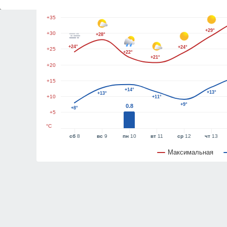
+40
+35
+29°
+30
+28°
+24°
+24°
+25
+22°
+21°
+20
+15
+14°
+13°
+13°
+10
+11°
+9°
0.8
+8°
+5
°C
сб
8
вс
9
пн
10
вт
11
ср
12
чт
13
Максимальная