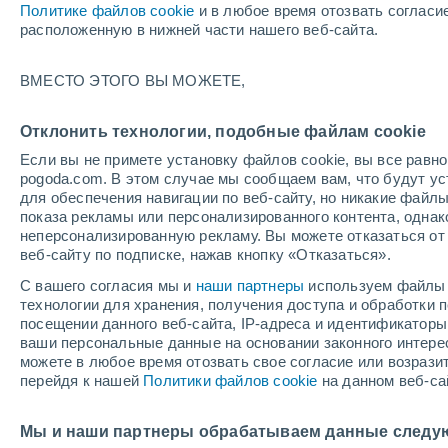
Политике файлов cookie
и в любое время отозвать согласи
+23°
расположенную в нижней части нашего веб-сайта.
ВМЕСТО ЭТОГО ВЫ МОЖЕТЕ,
UV
5 Сре
По ощущениям +25°
FPS
6-10
Отклонить технологии, подобные файлам cookie
Если вы не примете установку файлов cookie, вы все рав
pogoda.com. В этом случае мы сообщаем вам, что будут у
Погода на 1 – 7 дней
Карта облачности
Дождево
для обеспечения навигации по веб-сайту, но никакие файлы
показа рекламы или персонализированного контента, одна
неперсонализированную рекламу. Вы можете отказаться от 
веб-сайту по подписке, нажав кнопку «Отказаться».
завтра
понедельник
cегодня
С вашего согласия мы и
наши партнеры
используем файлы 
9 Авг.
10 Авг.
8 Авг.
технологии для хранения, получения доступа и обработки
посещении данного веб-сайта, IP-адреса и идентификатор
ваши персональные данные на основании законного интерес
можете в любое время отозвать свое согласие или возрази
50%
перейдя к нашей
Политики файлов cookie
на данном веб-са
0.8 мм
+28°
/
+13°
+22°
/
+14°
+
+24°
/
+8°
Мы и наши партнеры обрабатываем данные следу