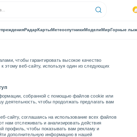
упреждения
Радар
Карты
Метеоспутники
Модели
Мир
Горные лы
алами, чтобы гарантировать высокое качество
к этому веб-сайту, используя один из следующих
туп
формации, собранной с помощью файлов cookie или
шу деятельность, чтобы продолжать предлагать вам
...
еб-сайту, соглашаясь на использование всех файлов
яют нам отслеживать и анализировать действия
По часам
ый профиль, чтобы показывать вам рекламу и
В ближайшие часы переменная
найти дополнительную информацию в нашей
облачность