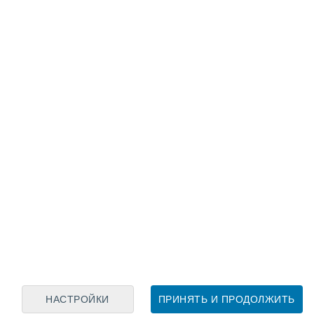
Лунный календарь
пн
вт
ср
чт
пт
сб
вс
8
9
10
11
12
13
14
15
16
17
18
19
20
21
НАСТРОЙКИ
ПРИНЯТЬ И ПРОДОЛЖИТЬ